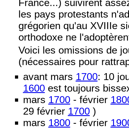
France...) suivirent asse
les pays protestants n'ad
grégorien qu'au XVIIIe si
orthodoxe ne l'adoptèren
Voici les omissions de j
(nécessaires pour rattra
avant mars
1700
: 10 j
1600
est toujours bissex
mars
1700
- février
180
29 février
1700
)
mars
1800
- février
190