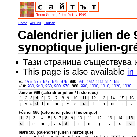
Home
-
Accueil
-
Начало
Calendrier julien de 
synoptique julien-gr
Тази страница съществува
This page is also available
in
±1
:
975
,
976
,
977
,
978
,
979
,
980
,
981
,
982
,
983
,
984
,
985
±10
:
930
,
940
,
950
,
960
,
970
,
980
,
990
,
1000
,
1010
,
1020
,
1030
Janvier 980 (calendrier julien / historique)
1
2
3
4
5
6
7
8
9
10
11
12
13
14
15
16
j
v
s
d
l
m
m
j
v
s
d
l
m
m
j
v
Février 980 (calendrier julien / historique)
1
2
3
4
5
6
7
8
9
10
11
12
13
14
15
d
l
m
m
j
v
s
d
l
m
m
j
v
s
d
Mars 980 (calendrier julien / historique)