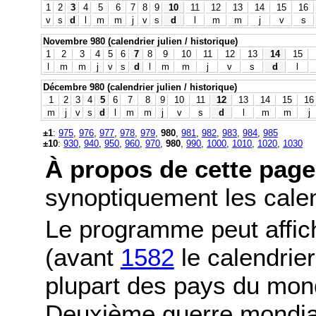
1
2
3
4
5
6
7
8
9
10
11
12
13
14
15
16
v
s
d
l
m
m
j
v
s
d
l
m
m
j
v
s
Novembre 980 (calendrier julien / historique)
1
2
3
4
5
6
7
8
9
10
11
12
13
14
15
l
m
m
j
v
s
d
l
m
m
j
v
s
d
l
Décembre 980 (calendrier julien / historique)
1
2
3
4
5
6
7
8
9
10
11
12
13
14
15
16
m
j
v
s
d
l
m
m
j
v
s
d
l
m
m
j
±1
:
975
,
976
,
977
,
978
,
979
,
980
,
981
,
982
,
983
,
984
,
985
±10
:
930
,
940
,
950
,
960
,
970
,
980
,
990
,
1000
,
1010
,
1020
,
1030
À propos de cette page
synoptiquement les calend
Le programme peut affic
(avant
1582
le calendrier
plupart des pays du mond
Deuxième guerre mondia