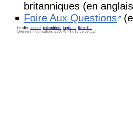
britanniques (en anglais
Foire Aux Questions
(e
Le site:
accueil
,
calendriers
,
logiciels
,
livre d'or
Dernière modification : 2007-07-17 13:09:09 CET