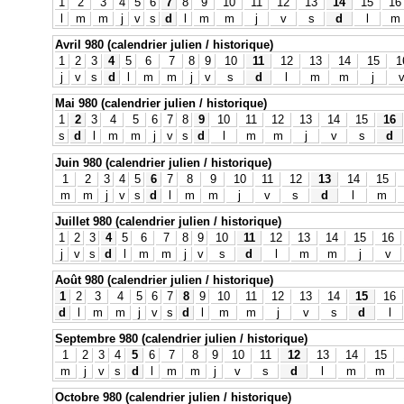
1
2
3
4
5
6
7
8
9
10
11
12
13
14
15
16
l
m
m
j
v
s
d
l
m
m
j
v
s
d
l
m
Avril 980 (calendrier julien / historique)
1
2
3
4
5
6
7
8
9
10
11
12
13
14
15
1
j
v
s
d
l
m
m
j
v
s
d
l
m
m
j
Mai 980 (calendrier julien / historique)
1
2
3
4
5
6
7
8
9
10
11
12
13
14
15
16
s
d
l
m
m
j
v
s
d
l
m
m
j
v
s
d
Juin 980 (calendrier julien / historique)
1
2
3
4
5
6
7
8
9
10
11
12
13
14
15
m
m
j
v
s
d
l
m
m
j
v
s
d
l
m
Juillet 980 (calendrier julien / historique)
1
2
3
4
5
6
7
8
9
10
11
12
13
14
15
16
j
v
s
d
l
m
m
j
v
s
d
l
m
m
j
v
Août 980 (calendrier julien / historique)
1
2
3
4
5
6
7
8
9
10
11
12
13
14
15
16
d
l
m
m
j
v
s
d
l
m
m
j
v
s
d
l
Septembre 980 (calendrier julien / historique)
1
2
3
4
5
6
7
8
9
10
11
12
13
14
15
m
j
v
s
d
l
m
m
j
v
s
d
l
m
m
Octobre 980 (calendrier julien / historique)