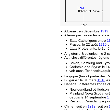
Albanie : en décembre
1912
Allemagne : selon les états à 
États Catholiques entre
1
Prusse: le 22 août
1610
es
États Protestants: le 18 fé
Angleterre & colonies : le 2
Autriche : différentes régions
Brixen, Salzburg and Tyro
Carinthia and Styria: le 
voir aussi Tchécoslovaqui
Belgique (faisait partie des 
Bulgarie : le 31 mars
1916
est
Canada : différentes zones c
Newfoundland et Hudson 
Mainland Nova Scotia: gr
depuis le 14 septembre
1
Reste du Canada: grégori
Chine : soit en
1912
, soit en