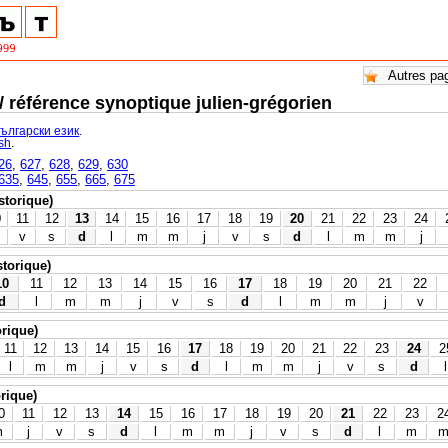
 / référence synoptique julien-grégorien
български език
.
ish
.
26
,
627
,
628
,
629
,
630
635
,
645
,
655
,
665
,
675
istorique)
0
11
12
13
14
15
16
17
18
19
20
21
22
23
24
v
s
d
l
m
m
j
v
s
d
l
m
m
j
storique)
10
11
12
13
14
15
16
17
18
19
20
21
22
d
l
m
m
j
v
s
d
l
m
m
j
v
orique)
11
12
13
14
15
16
17
18
19
20
21
22
23
24
2
l
m
m
j
v
s
d
l
m
m
j
v
s
d
l
orique)
0
11
12
13
14
15
16
17
18
19
20
21
22
23
2
m
j
v
s
d
l
m
m
j
v
s
d
l
m