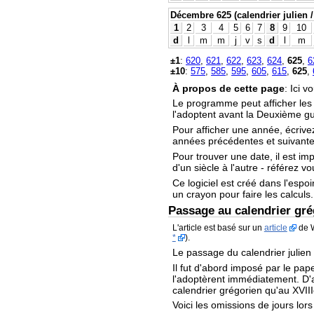
Décembre 625 (calendrier julien /
1
2
3
4
5
6
7
8
9
10
d
l
m
m
j
v
s
d
l
m
±1
:
620
,
621
,
622
,
623
,
624
,
625
,
6
±10
:
575
,
585
,
595
,
605
,
615
,
625
,
À propos de cette page
: Ici 
Le programme peut afficher le
l'adoptent avant la Deuxième g
Pour afficher une année, écrive
années précédentes et suivantes
Pour trouver une date, il est im
d'un siècle à l'autre - référez v
Ce logiciel est créé dans l'espoi
un crayon pour faire les calculs.
Passage au calendrier gré
L'article est basé sur un
article
de W
*
).
Le passage du calendrier julien
Il fut d'abord imposé par le pape
l'adoptèrent immédiatement. D'au
calendrier grégorien qu'au XVIII
Voici les omissions de jours lor