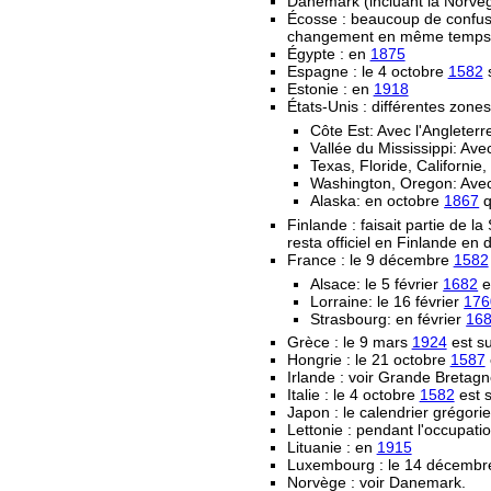
Danemark (incluant la Norvège
Écosse : beaucoup de confusi
changement en même temps que 
Égypte : en
1875
Espagne : le 4 octobre
1582
s
Estonie : en
1918
États-Unis : différentes zone
Côte Est: Avec l'Angleter
Vallée du Mississippi: Av
Texas, Floride, Californi
Washington, Oregon: Avec
Alaska: en octobre
1867
q
Finlande : faisait partie de la
resta officiel en Finlande en d
France : le 9 décembre
1582
Alsace: le 5 février
1682
e
Lorraine: le 16 février
176
Strasbourg: en février
16
Grèce : le 9 mars
1924
est su
Hongrie : le 21 octobre
1587
Irlande : voir Grande Bretag
Italie : le 4 octobre
1582
est s
Japon : le calendrier grégorie
Lettonie : pendant l'occupat
Lituanie : en
1915
Luxembourg : le 14 décemb
Norvège : voir Danemark.