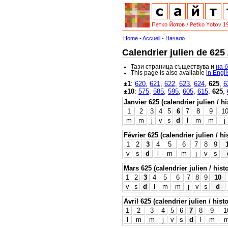
Home
-
Accueil
-
Начало
Calendrier julien de 625
Тази страница съществува и
на 
This page is also available
in Engl
±1
:
620
,
621
,
622
,
623
,
624
,
625
,
6
±10
:
575
,
585
,
595
,
605
,
615
,
625
,
Janvier 625 (calendrier julien / h
1
2
3
4
5
6
7
8
9
1
m
m
j
v
s
d
l
m
m
j
Février 625 (calendrier julien / hi
1
2
3
4
5
6
7
8
9
v
s
d
l
m
m
j
v
s
Mars 625 (calendrier julien / hist
1
2
3
4
5
6
7
8
9
10
v
s
d
l
m
m
j
v
s
d
Avril 625 (calendrier julien / hist
1
2
3
4
5
6
7
8
9
1
l
m
m
j
v
s
d
l
m