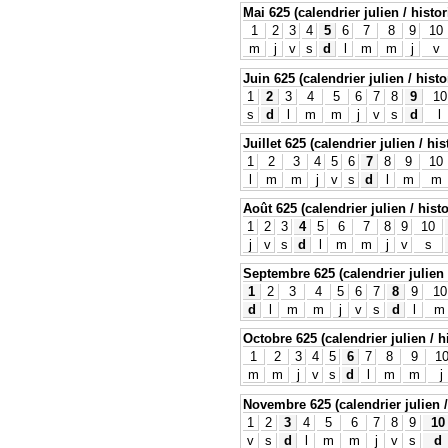
Mai 625 (calendrier julien / histo
1
2
3
4
5
6
7
8
9
10
m
j
v
s
d
l
m
m
j
v
Juin 625 (calendrier julien / histo
1
2
3
4
5
6
7
8
9
10
s
d
l
m
m
j
v
s
d
l
Juillet 625 (calendrier julien / hi
1
2
3
4
5
6
7
8
9
10
l
m
m
j
v
s
d
l
m
m
Août 625 (calendrier julien / hist
1
2
3
4
5
6
7
8
9
10
j
v
s
d
l
m
m
j
v
s
Septembre 625 (calendrier julien 
1
2
3
4
5
6
7
8
9
10
d
l
m
m
j
v
s
d
l
m
Octobre 625 (calendrier julien / h
1
2
3
4
5
6
7
8
9
1
m
m
j
v
s
d
l
m
m
j
Novembre 625 (calendrier julien /
1
2
3
4
5
6
7
8
9
10
v
s
d
l
m
m
j
v
s
d