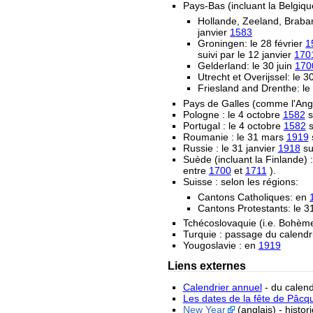
Pays-Bas (incluant la Belgiqu
Hollande, Zeeland, Braban
janvier
1583
Groningen: le 28 février
1
suivi par le 12 janvier
170
Gelderland: le 30 juin
170
Utrecht et Overijssel: le
Friesland and Drenthe: l
Pays de Galles (comme l'Angl
Pologne : le 4 octobre
1582
s
Portugal : le 4 octobre
1582
s
Roumanie : le 31 mars
1919
s
Russie : le 31 janvier
1918
sui
Suède (incluant la Finlande) :
entre
1700
et
1711
).
Suisse : selon les régions:
Cantons Catholiques: en
Cantons Protestants: le 
Tchécoslovaquie (i.e. Bohème 
Turquie : passage du calendr
Yougoslavie : en
1919
Liens externes
Calendrier annuel
- du calend
Les dates de la fête de Pâcq
New Year
(anglais) - histo