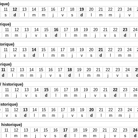
rique)
11
12
13
14
15
16
17
18
19
20
21
22
23
24
s
d
l
m
m
j
v
s
d
l
m
m
j
v
rique)
11
12
13
14
15
16
17
18
19
20
21
22
23
24
m
m
j
v
s
d
l
m
m
j
v
s
d
l
storique)
11
12
13
14
15
16
17
18
19
20
21
22
23
24
j
v
s
d
l
m
m
j
v
s
d
l
m
m
orique)
11
12
13
14
15
16
17
18
19
20
21
22
23
24
2
d
l
m
m
j
v
s
d
l
m
m
j
v
s
/ historique)
11
12
13
14
15
16
17
18
19
20
21
22
23
24
m
j
v
s
d
l
m
m
j
v
s
d
l
m
istorique)
0
11
12
13
14
15
16
17
18
19
20
21
22
23
24
v
s
d
l
m
m
j
v
s
d
l
m
m
j
 historique)
11
12
13
14
15
16
17
18
19
20
21
22
23
24
l
m
m
j
v
s
d
l
m
m
j
v
s
d