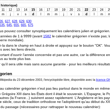
 historique)
11
12
13
14
15
16
17
18
19
20
21
22
23
24
2
m
j
v
s
d
l
m
m
j
v
s
d
l
m
26
,
627
,
628
,
629
,
630
635
,
645
,
655
,
665
,
675
vous pouvez consulter synoptiquement les calendriers julien et grégorien
s années de 1 à 9999 (avant
1582
le calendrier grégorien n'existe pas;
uerre mondiale).
z-la dans le champ en haut à droite et appuyez sur le bouton "OK". Vo
 avec les liens directs.
portant d'ouvrir l'année concernée et pas une autre, car la différence en
ous au texte plus bas.
r qu'il sera utile mais sans aucune garantie - pour les meilleurs résultat
gorien
ikipedia du 23 décembre 2003, l'encyclopédie libre, disponible avec la
licence G
 au calendrier grégorien n'eut pas lieu partout dans le monde en mêm
 Grégoire XIII dans les États dont il était le souverain. L'Espagne, le P
tres (la France...) suivirent assez rapidement. L'Angleterre et les pay
e siècle, ceux de tradition orthodoxe ne l'adoptèrent qu'au début du XX
s du passage (nécessaires pour rattrapper le nouveau calendrier):