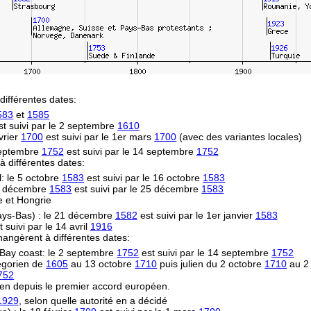
différentes dates:
583
et
1585
t suivi par le 2 septembre
1610
vrier
1700
est suivi par le 1er mars
1700
(avec des variantes locales)
 septembre
1752
est suivi par le 14 septembre
1752
 à différentes dates:
l: le 5 octobre
1583
est suivi par le 16 octobre
1583
14 décembre
1583
est suivi par le 25 décembre
1583
e et Hongrie
Pays-Bas) : le 21 décembre
1582
est suivi par le 1er janvier
1583
 suivi par le 14 avril
1916
hangèrent à différentes dates:
Bay coast: le 2 septembre
1752
est suivi par le 14 septembre
1752
égorien de
1605
au 13 octobre
1710
puis julien du 2 octobre
1710
au 2
752
en depuis le premier accord européen.
1929
, selon quelle autorité en a décidé