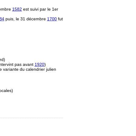
écembre
1582
est suivi par le 1er
84
puis, le 31 décembre
1700
fut
rd)
ntervint pas avant
1920
)
e variante du calendrier julien
ocales)