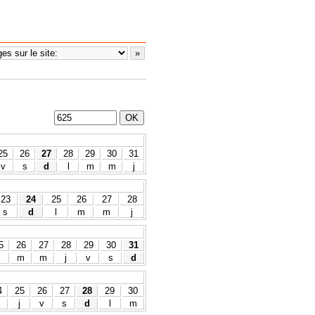
25
26
27
28
29
30
31
v
s
d
l
m
m
j
23
24
25
26
27
28
s
d
l
m
m
j
5
26
27
28
29
30
31
m
m
j
v
s
d
4
25
26
27
28
29
30
m
j
v
s
d
l
m