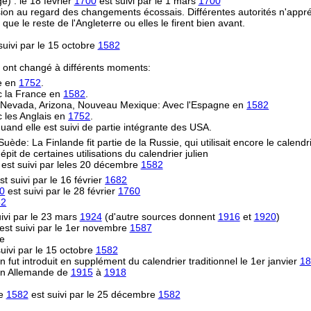
) : le 18 février
1700
est suivi par le 1 mars
1700
on au regard des changements écossais. Différentes autorités n'appréc
le reste de l'Angleterre ou elles le firent bien avant.
uivi par le 15 octobre
1582
s ont changé à différents moments:
re en
1752
.
ec la France en
1582
.
e, Nevada, Arizona, Nouveau Mexique: Avec l'Espagne en
1582
 les Anglais en
1752
.
uand elle est suivi de partie intégrante des USA.
 Suède: La Finlande fit partie de la Russie, qui utilisait encore le calendr
épit de certaines utilisations du calendrier julien
est suivi par leles 20 décembre
1582
st suivi par le 16 février
1682
0
est suivi par le 28 février
1760
82
ivi par le 23 mars
1924
(d'autre sources donnent
1916
et
1920
)
est suivi par le 1er novembre
1587
ne
uivi par le 15 octobre
1582
n fut introduit en supplément du calendrier traditionnel le 1er janvier
18
ion Allemande de
1915
à
1918
re
1582
est suivi par le 25 décembre
1582