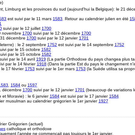
e)
t, Limburg et les provinces du sud (aujourd'hui la Belgique): le 21 d
583
est suivi par le 11 mars
1583
. Retour au calendrier julien en été
15
1
0
suivi par le 12 juillet
1700
 30 novembre
1700
suivi par le 12 décembre
1700
e 31 décembre
1700
suivi par le 12 janvier
1701
eterre) : le 2 septembre
1752
est suivi par le 14 septembre
1752
uivi par le 15 octobre
1582
uivi par le 15 octobre
1582
uivi par le 14 avril
1919
(La partie Orthodoxe du pays changea plus ta
vi par le 14 février
1918
(Dans la partie Est du pays le changement n'i
 le 17 février
1753
suivi par le 1er mars
1753
(la Suède utilisa sa propr
1583
,
1584
ou
1597
31 décembre
1700
suivi par le 12 janvier
1701
(beaucoup de variations l
et Moravie) : le 6 janvier
1584
est suivi par le 17 janvier
1584
ier musulman au calendrier grégorien le 1er janvier
1927
rier Grégorien (actuel)
ues
catholique et orthodoxe
riquement l'année ne commençait pas toujours le 1er janvier.