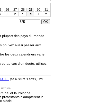
5
26
27
28
29
30
31
m
j
v
s
d
l
m
.
 la plupart des pays du monde
us pouvez aussi passer aux
tre les deux calendriers varie
s ou au cas d'un doute, utilisez
NU FDL
(co-auteurs : Looxix, FvdP
e temps.
ortugal et la Pologne
s protestants n'adoptèrent le
e siècle.