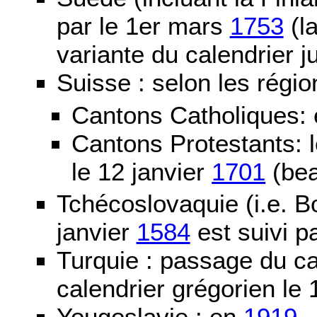
par le 1er mars
1753
(la
variante du calendrier j
Suisse : selon les régio
Cantons Catholiques:
Cantons Protestants:
le 12 janvier
1701
(bea
Tchécoslovaquie (i.e. B
janvier
1584
est suivi p
Turquie : passage du c
calendrier grégorien le 
Yougoslavie : en
1919