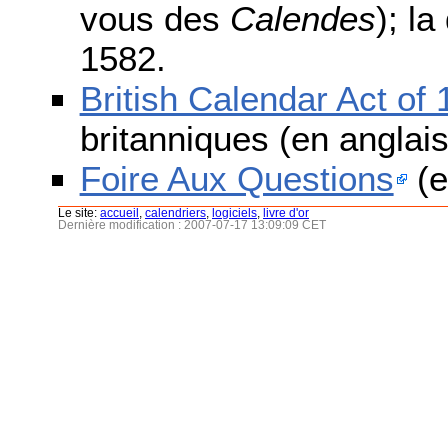
vous des
Calendes
); l
1582.
British Calendar Act of
britanniques (en anglais
Foire Aux Questions
(e
Le site:
accueil
,
calendriers
,
logiciels
,
livre d'or
Dernière modification : 2007-07-17 13:09:09 CET