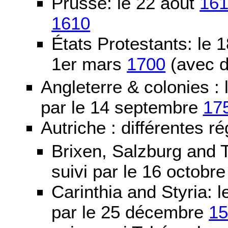
Prusse: le 22 août
16
1610
États Protestants: le 1
1er mars
1700
(avec d
Angleterre & colonies :
par le 14 septembre
17
Autriche : différentes ré
Brixen, Salzburg and T
suivi par le 16 octobr
Carinthia and Styria:
par le 25 décembre
1