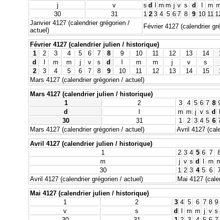
j
v
s
d
l
m
m
j
v
s
d
l
m
30
31
1
2
3
4
5
6
7
8
9
10
11
1
Janvier 4127 (calendrier grégorien /
Février 4127 (calendrier gré
actuel)
Février 4127 (calendrier julien / historique)
1
2
3
4
5
6
7
8
9
10
11
12
13
14
d
l
m
m
j
v
s
d
l
m
m
j
v
s
2
3
4
5
6
7
8
9
10
11
12
13
14
15
Mars 4127 (calendrier grégorien / actuel)
Mars 4127 (calendrier julien / historique)
1
2
3
4
5
6
7
8
d
l
m
m
j
v
s
d
30
31
1
2
3
4
5
6
Mars 4127 (calendrier grégorien / actuel)
Avril 4127 (cale
Avril 4127 (calendrier julien / historique)
1
2
3
4
5
6
7
m
j
v
s
d
l
m
30
1
2
3
4
5
6
Avril 4127 (calendrier grégorien / actuel)
Mai 4127 (calen
Mai 4127 (calendrier julien / historique)
1
2
3
4
5
6
7
8
9
v
s
d
l
m
m
j
v
s
30
31
1
2
3
4
5
6
7