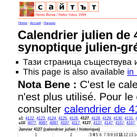
Home
-
Accueil
-
Начало
Calendrier julien de 
synoptique julien-gr
Тази страница съществува
This page is also available
in
Nota Bene :
C'est le cale
n'est plus utilisé. Pour le
consulter
calendrier de 
±1
:
4122
,
4123
,
4124
,
4125
,
4126
,
4127
,
4128
,
4129
,
4130
,
4131
,
±10
:
4077
,
4087
,
4097
,
4107
,
4117
,
4127
,
4137
,
4147
,
4157
,
4167
Janvier 4127 (calendrier julien / historique)
1
2
3
4
5
6
7
8
9
10
11
12
13
1