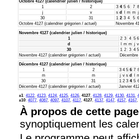
Octobre 4127 (calendrier julien / historique)
1
2
3
4
5
6
7
j
v
s
d
l
m
m
j
30
31
1
2
3
4
5
Octobre 4127 (calendrier grégorien / actuel)
Novembre 412
Novembre 4127 (calendrier julien / historique)
1
2
3
4
5
6
d
l
m
m
j
v
30
1
2
3
4
5
Novembre 4127 (calendrier grégorien / actuel)
Décembre 4
Décembre 4127 (calendrier julien / historique)
1
2
3
4
5
6
7
m
m
j
v
s
d
l
30
31
1
2
3
4
5
Décembre 4127 (calendrier grégorien / actuel)
Janvier 412
±1
:
4122
,
4123
,
4124
,
4125
,
4126
,
4127
,
4128
,
4129
,
4130
,
4131
,
±10
:
4077
,
4087
,
4097
,
4107
,
4117
,
4127
,
4137
,
4147
,
4157
,
4167
À propos de cette page
synoptiquement les calend
Le programme peut affic