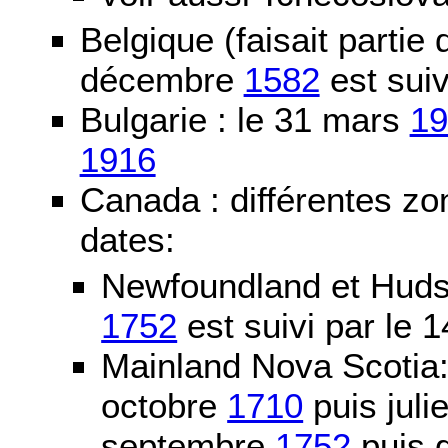
Belgique (faisait partie
décembre
1582
est suiv
Bulgarie : le 31 mars
19
1916
Canada : différentes zo
dates:
Newfoundland et Huds
1752
est suivi par le
Mainland Nova Scotia
octobre
1710
puis juli
septembre
1752
puis g