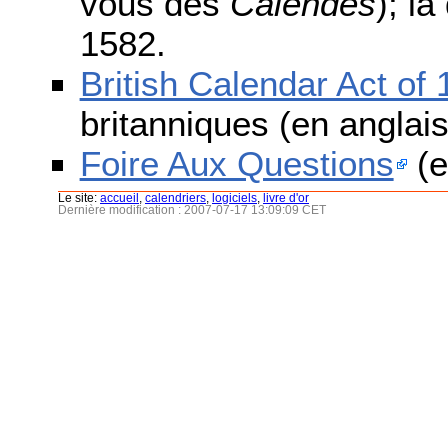
vous des
Calendes
); l
1582.
British Calendar Act of
britanniques (en anglais
Foire Aux Questions
(e
Le site:
accueil
,
calendriers
,
logiciels
,
livre d'or
Dernière modification : 2007-07-17 13:09:09 CET