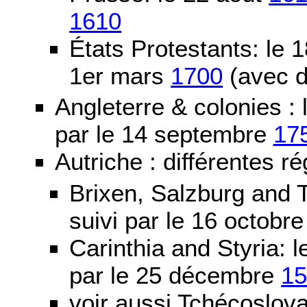
1610
États Protestants: le 1
1er mars
1700
(avec d
Angleterre & colonies :
par le 14 septembre
17
Autriche : différentes ré
Brixen, Salzburg and T
suivi par le 16 octobr
Carinthia and Styria:
par le 25 décembre
1
voir aussi Tchécoslov