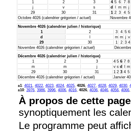
1
2
3
4
5
6
7
8
j
v
s
d
l
m
m
j
29
30
31
1
2
3
4
5
Octobre 4026 (calendrier grégorien / actuel)
Novembre 402
Novembre 4026 (calendrier julien / historique)
1
2
3
4
5
6
d
l
m
m
j
v
29
30
1
2
3
4
Novembre 4026 (calendrier grégorien / actuel)
Décembre 
Décembre 4026 (calendrier julien / historique)
1
2
3
4
5
6
7
8
m
m
j
v
s
d
l
m
29
30
31
1
2
3
4
5
Décembre 4026 (calendrier grégorien / actuel)
Janvier 40
±1
:
4021
,
4022
,
4023
,
4024
,
4025
,
4026
,
4027
,
4028
,
4029
,
4030
,
±10
:
3976
,
3986
,
3996
,
4006
,
4016
,
4026
,
4036
,
4046
,
4056
,
4066
À propos de cette page
synoptiquement les calend
Le programme peut affic