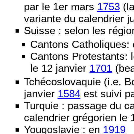
par le 1er mars
1753
(la
variante du calendrier j
Suisse : selon les régio
Cantons Catholiques:
Cantons Protestants:
le 12 janvier
1701
(bea
Tchécoslovaquie (i.e. B
janvier
1584
est suivi p
Turquie : passage du c
calendrier grégorien le 
Yougoslavie : en
1919