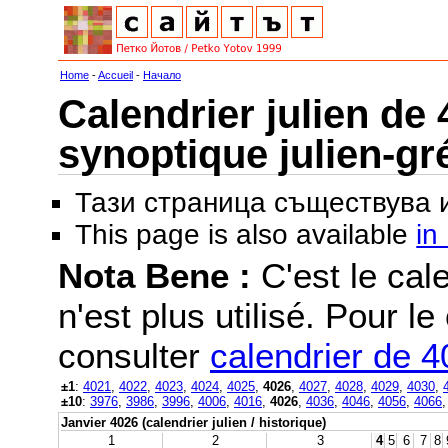
Home
-
Accueil
-
Начало
Calendrier julien de 
synoptique julien-gr
Тази страница съществува
This page is also available
in
Nota Bene :
C'est le cale
n'est plus utilisé. Pour le
consulter
calendrier de 
±1
:
4021
,
4022
,
4023
,
4024
,
4025
,
4026
,
4027
,
4028
,
4029
,
4030
,
±10
:
3976
,
3986
,
3996
,
4006
,
4016
,
4026
,
4036
,
4046
,
4056
,
4066
Janvier 4026 (calendrier julien / historique)
1
2
3
4
5
6
7
8