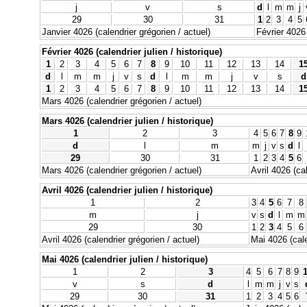
j
v
s
d
l
m
m
j
29
30
31
1
2
3
4
5
Janvier 4026 (calendrier grégorien / actuel)
Février 4026 
Février 4026 (calendrier julien / historique)
1
2
3
4
5
6
7
8
9
10
11
12
13
14
1
d
l
m
m
j
v
s
d
l
m
m
j
v
s
d
1
2
3
4
5
6
7
8
9
10
11
12
13
14
1
Mars 4026 (calendrier grégorien / actuel)
Mars 4026 (calendrier julien / historique)
1
2
3
4
5
6
7
8
9
d
l
m
m
j
v
s
d
l
29
30
31
1
2
3
4
5
6
Mars 4026 (calendrier grégorien / actuel)
Avril 4026 (ca
Avril 4026 (calendrier julien / historique)
1
2
3
4
5
6
7
8
m
j
v
s
d
l
m
m
29
30
1
2
3
4
5
6
Avril 4026 (calendrier grégorien / actuel)
Mai 4026 (cale
Mai 4026 (calendrier julien / historique)
1
2
3
4
5
6
7
8
9
v
s
d
l
m
m
j
v
s
29
30
31
1
2
3
4
5
6