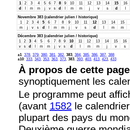
1
2
3
4
5
6
7
8
9
10
11
12
13
14
15
16
d
l
m
m
j
v
s
d
l
m
m
j
v
s
d
l
Novembre 383 (calendrier julien / historique)
1
2
3
4
5
6
7
8
9
10
11
12
13
14
15
m
j
v
s
d
l
m
m
j
v
s
d
l
m
m
Décembre 383 (calendrier julien / historique)
1
2
3
4
5
6
7
8
9
10
11
12
13
14
15
16
v
s
d
l
m
m
j
v
s
d
l
m
m
j
v
s
±1
:
378
,
379
,
380
,
381
,
382
,
383
,
384
,
385
,
386
,
387
,
388
±10
:
333
,
343
,
353
,
363
,
373
,
383
,
393
,
403
,
413
,
423
,
433
À propos de cette page
synoptiquement les calend
Le programme peut affic
(avant
1582
le calendrier
plupart des pays du mond
Deuxième guerre mondia