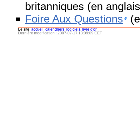
britanniques (en anglais
Foire Aux Questions
(e
Le site:
accueil
,
calendriers
,
logiciels
,
livre d'or
Dernière modification : 2007-07-17 13:09:09 CET