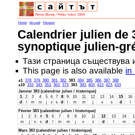
Home
-
Accueil
-
Начало
Calendrier julien de 
synoptique julien-gr
Тази страница съществува
This page is also available
in
±1
:
378
,
379
,
380
,
381
,
382
,
383
,
384
,
385
,
386
,
387
,
388
±10
:
333
,
343
,
353
,
363
,
373
,
383
,
393
,
403
,
413
,
423
,
433
Janvier 383 (calendrier julien / historique)
1
2
3
4
5
6
7
8
9
10
11
12
13
14
15
16
d
l
m
m
j
v
s
d
l
m
m
j
v
s
d
l
Février 383 (calendrier julien / historique)
1
2
3
4
5
6
7
8
9
10
11
12
13
14
1
m
j
v
s
d
l
m
m
j
v
s
d
l
m
Mars 383 (calendrier julien / historique)