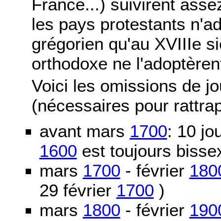
France...) suivirent asse
les pays protestants n'ad
grégorien qu'au XVIIIe si
orthodoxe ne l'adoptèren
Voici les omissions de j
(nécessaires pour rattra
avant mars
1700
: 10 j
1600
est toujours bissex
mars
1700
- février
180
29 février
1700
)
mars
1800
- février
190