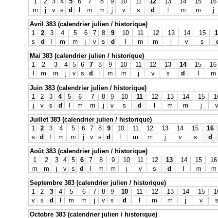
1
2
3
4
5
6
7
8
9
10
11
12
13
14
15
16
m
j
v
s
d
l
m
m
j
v
s
d
l
m
m
j
Avril 383 (calendrier julien / historique)
1
2
3
4
5
6
7
8
9
10
11
12
13
14
15
1
s
d
l
m
m
j
v
s
d
l
m
m
j
v
s
Mai 383 (calendrier julien / historique)
1
2
3
4
5
6
7
8
9
10
11
12
13
14
15
16
l
m
m
j
v
s
d
l
m
m
j
v
s
d
l
m
Juin 383 (calendrier julien / historique)
1
2
3
4
5
6
7
8
9
10
11
12
13
14
15
1
j
v
s
d
l
m
m
j
v
s
d
l
m
m
j
Juillet 383 (calendrier julien / historique)
1
2
3
4
5
6
7
8
9
10
11
12
13
14
15
16
s
d
l
m
m
j
v
s
d
l
m
m
j
v
s
d
Août 383 (calendrier julien / historique)
1
2
3
4
5
6
7
8
9
10
11
12
13
14
15
16
m
m
j
v
s
d
l
m
m
j
v
s
d
l
m
m
Septembre 383 (calendrier julien / historique)
1
2
3
4
5
6
7
8
9
10
11
12
13
14
15
1
v
s
d
l
m
m
j
v
s
d
l
m
m
j
v
Octobre 383 (calendrier julien / historique)