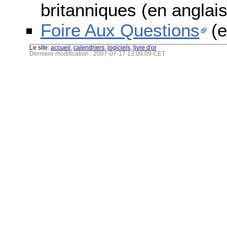
britanniques (en anglais
Foire Aux Questions
(e
Le site:
accueil
,
calendriers
,
logiciels
,
livre d'or
Dernière modification : 2007-07-17 13:09:09 CET