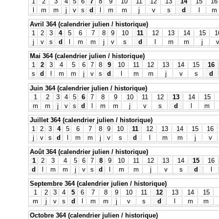
1
2
3
4
5
6
7
8
9
10
11
12
13
14
15
16
l
m
m
j
v
s
d
l
m
m
j
v
s
d
l
m
Avril 364 (calendrier julien / historique)
1
2
3
4
5
6
7
8
9
10
11
12
13
14
15
1
j
v
s
d
l
m
m
j
v
s
d
l
m
m
j
Mai 364 (calendrier julien / historique)
1
2
3
4
5
6
7
8
9
10
11
12
13
14
15
16
s
d
l
m
m
j
v
s
d
l
m
m
j
v
s
d
Juin 364 (calendrier julien / historique)
1
2
3
4
5
6
7
8
9
10
11
12
13
14
15
m
m
j
v
s
d
l
m
m
j
v
s
d
l
m
Juillet 364 (calendrier julien / historique)
1
2
3
4
5
6
7
8
9
10
11
12
13
14
15
16
j
v
s
d
l
m
m
j
v
s
d
l
m
m
j
v
Août 364 (calendrier julien / historique)
1
2
3
4
5
6
7
8
9
10
11
12
13
14
15
16
d
l
m
m
j
v
s
d
l
m
m
j
v
s
d
l
Septembre 364 (calendrier julien / historique)
1
2
3
4
5
6
7
8
9
10
11
12
13
14
15
m
j
v
s
d
l
m
m
j
v
s
d
l
m
m
Octobre 364 (calendrier julien / historique)