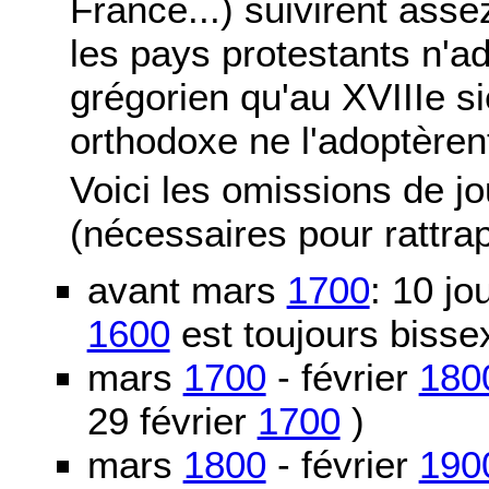
France...) suivirent asse
les pays protestants n'ad
grégorien qu'au XVIIIe si
orthodoxe ne l'adoptèren
Voici les omissions de j
(nécessaires pour rattra
avant mars
1700
: 10 j
1600
est toujours bissex
mars
1700
- février
180
29 février
1700
)
mars
1800
- février
190