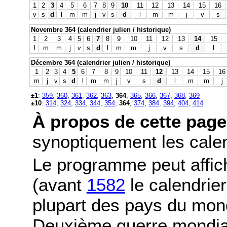
1
2
3
4
5
6
7
8
9
10
11
12
13
14
15
16
v
s
d
l
m
m
j
v
s
d
l
m
m
j
v
s
Novembre 364 (calendrier julien / historique)
1
2
3
4
5
6
7
8
9
10
11
12
13
14
15
l
m
m
j
v
s
d
l
m
m
j
v
s
d
l
Décembre 364 (calendrier julien / historique)
1
2
3
4
5
6
7
8
9
10
11
12
13
14
15
16
m
j
v
s
d
l
m
m
j
v
s
d
l
m
m
j
±1
:
359
,
360
,
361
,
362
,
363
,
364
,
365
,
366
,
367
,
368
,
369
±10
:
314
,
324
,
334
,
344
,
354
,
364
,
374
,
384
,
394
,
404
,
414
À propos de cette page
synoptiquement les calend
Le programme peut affic
(avant
1582
le calendrier
plupart des pays du mond
Deuxième guerre mondia