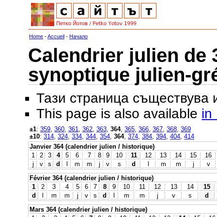
Home
-
Accueil
-
Начало
Calendrier julien de 
synoptique julien-gr
Тази страница съществува
This page is also available
in
±1
:
359
,
360
,
361
,
362
,
363
,
364
,
365
,
366
,
367
,
368
,
369
±10
:
314
,
324
,
334
,
344
,
354
,
364
,
374
,
384
,
394
,
404
,
414
Janvier 364 (calendrier julien / historique)
1
2
3
4
5
6
7
8
9
10
11
12
13
14
15
16
j
v
s
d
l
m
m
j
v
s
d
l
m
m
j
v
Février 364 (calendrier julien / historique)
1
2
3
4
5
6
7
8
9
10
11
12
13
14
15
d
l
m
m
j
v
s
d
l
m
m
j
v
s
d
Mars 364 (calendrier julien / historique)