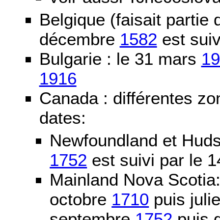
Belgique (faisait partie
décembre
1582
est suiv
Bulgarie : le 31 mars
19
1916
Canada : différentes zo
dates:
Newfoundland et Huds
1752
est suivi par le
Mainland Nova Scotia
octobre
1710
puis juli
septembre
1752
puis g