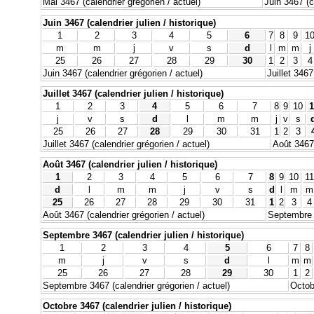
Mai 3467 (calendrier grégorien / actuel)
Juin 3467 (c
Juin 3467 (calendrier julien / historique)
1
2
3
4
5
6
7
8
9
1
m
m
j
v
s
d
l
m
m
j
25
26
27
28
29
30
1
2
3
4
Juin 3467 (calendrier grégorien / actuel)
Juillet 3467
Juillet 3467 (calendrier julien / historique)
1
2
3
4
5
6
7
8
9
10
1
j
v
s
d
l
m
m
j
v
s
25
26
27
28
29
30
31
1
2
3
Juillet 3467 (calendrier grégorien / actuel)
Août 3467 
Août 3467 (calendrier julien / historique)
1
2
3
4
5
6
7
8
9
10
11
d
l
m
m
j
v
s
d
l
m
m
25
26
27
28
29
30
31
1
2
3
4
Août 3467 (calendrier grégorien / actuel)
Septembre 3
Septembre 3467 (calendrier julien / historique)
1
2
3
4
5
6
7
8
m
j
v
s
d
l
m
m
25
26
27
28
29
30
1
2
Septembre 3467 (calendrier grégorien / actuel)
Octob
Octobre 3467 (calendrier julien / historique)