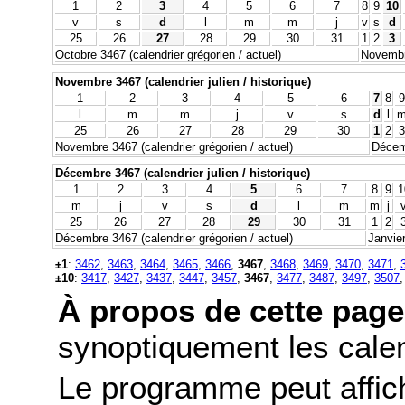
1
2
3
4
5
6
7
8
9
10
v
s
d
l
m
m
j
v
s
d
25
26
27
28
29
30
31
1
2
3
Octobre 3467 (calendrier grégorien / actuel)
Novembre
Novembre 3467 (calendrier julien / historique)
1
2
3
4
5
6
7
8
9
l
m
m
j
v
s
d
l
25
26
27
28
29
30
1
2
3
Novembre 3467 (calendrier grégorien / actuel)
Décemb
Décembre 3467 (calendrier julien / historique)
1
2
3
4
5
6
7
8
9
1
m
j
v
s
d
l
m
m
j
25
26
27
28
29
30
31
1
2
Décembre 3467 (calendrier grégorien / actuel)
Janvier
±1
:
3462
,
3463
,
3464
,
3465
,
3466
,
3467
,
3468
,
3469
,
3470
,
3471
,
±10
:
3417
,
3427
,
3437
,
3447
,
3457
,
3467
,
3477
,
3487
,
3497
,
3507
À propos de cette page
synoptiquement les calend
Le programme peut affic