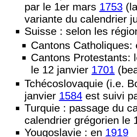
par le 1er mars
1753
(la
variante du calendrier j
Suisse : selon les régio
Cantons Catholiques:
Cantons Protestants:
le 12 janvier
1701
(bea
Tchécoslovaquie (i.e. B
janvier
1584
est suivi p
Turquie : passage du c
calendrier grégorien le 
Yougoslavie : en
1919