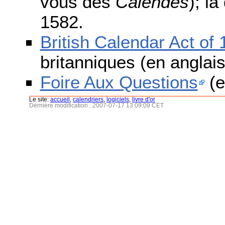
vous des
Calendes
); l
1582.
British Calendar Act of
britanniques (en anglais
Foire Aux Questions
(e
Le site:
accueil
,
calendriers
,
logiciels
,
livre d'or
Dernière modification : 2007-07-17 13:09:09 CET