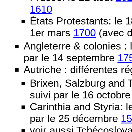
1610
États Protestants: le 1
1er mars
1700
(avec d
Angleterre & colonies :
par le 14 septembre
17
Autriche : différentes ré
Brixen, Salzburg and T
suivi par le 16 octobr
Carinthia and Styria:
par le 25 décembre
1
voir aussi Tchécoslov