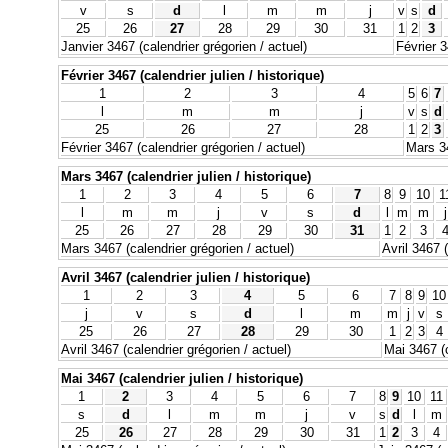
v
s
d
l
m
m
j
v
s
d
25
26
27
28
29
30
31
1
2
3
Janvier 3467 (calendrier grégorien / actuel)
Février 3
Février 3467 (calendrier julien / historique)
1
2
3
4
5
6
7
l
m
m
j
v
s
d
25
26
27
28
1
2
3
Février 3467 (calendrier grégorien / actuel)
Mars 34
Mars 3467 (calendrier julien / historique)
1
2
3
4
5
6
7
8
9
10
1
l
m
m
j
v
s
d
l
m
m
j
25
26
27
28
29
30
31
1
2
3
Mars 3467 (calendrier grégorien / actuel)
Avril 3467 (
Avril 3467 (calendrier julien / historique)
1
2
3
4
5
6
7
8
9
10
j
v
s
d
l
m
m
j
v
s
25
26
27
28
29
30
1
2
3
4
Avril 3467 (calendrier grégorien / actuel)
Mai 3467 (c
Mai 3467 (calendrier julien / historique)
1
2
3
4
5
6
7
8
9
10
11
s
d
l
m
m
j
v
s
d
l
m
25
26
27
28
29
30
31
1
2
3
4