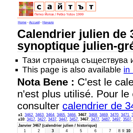
Home
-
Accueil
-
Начало
Calendrier julien de 
synoptique julien-gr
Тази страница съществува
This page is also available
in
Nota Bene :
C'est le cale
n'est plus utilisé. Pour le
consulter
calendrier de 
±1
:
3462
,
3463
,
3464
,
3465
,
3466
,
3467
,
3468
,
3469
,
3470
,
3471
,
±10
:
3417
,
3427
,
3437
,
3447
,
3457
,
3467
,
3477
,
3487
,
3497
,
3507
Janvier 3467 (calendrier julien / historique)
1
2
3
4
5
6
7
8
9
10