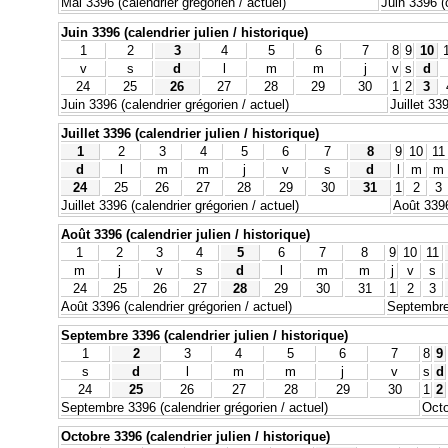
Mai 3396 (calendrier grégorien / actuel)
Juin 3396 (c
Juin 3396 (calendrier julien / historique)
1
2
3
4
5
6
7
8
9
10
v
s
d
l
m
m
j
v
s
d
24
25
26
27
28
29
30
1
2
3
Juin 3396 (calendrier grégorien / actuel)
Juillet 33
Juillet 3396 (calendrier julien / historique)
1
2
3
4
5
6
7
8
9
10
11
d
l
m
m
j
v
s
d
l
m
m
24
25
26
27
28
29
30
31
1
2
3
Juillet 3396 (calendrier grégorien / actuel)
Août 3396
Août 3396 (calendrier julien / historique)
1
2
3
4
5
6
7
8
9
10
11
m
j
v
s
d
l
m
m
j
v
s
24
25
26
27
28
29
30
31
1
2
3
Août 3396 (calendrier grégorien / actuel)
Septembre 
Septembre 3396 (calendrier julien / historique)
1
2
3
4
5
6
7
8
9
s
d
l
m
m
j
v
s
d
24
25
26
27
28
29
30
1
2
Septembre 3396 (calendrier grégorien / actuel)
Octo
Octobre 3396 (calendrier julien / historique)