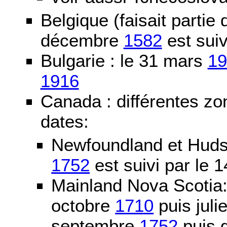
Belgique (faisait partie
décembre
1582
est suiv
Bulgarie : le 31 mars
19
1916
Canada : différentes zo
dates:
Newfoundland et Huds
1752
est suivi par le
Mainland Nova Scotia
octobre
1710
puis juli
septembre
1752
puis g