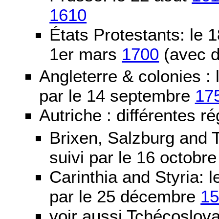
1610
États Protestants: le 1
1er mars
1700
(avec d
Angleterre & colonies :
par le 14 septembre
17
Autriche : différentes ré
Brixen, Salzburg and T
suivi par le 16 octobr
Carinthia and Styria:
par le 25 décembre
1
voir aussi Tchécoslov