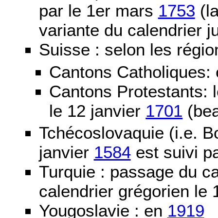
par le 1er mars
1753
(la
variante du calendrier j
Suisse : selon les régio
Cantons Catholiques:
Cantons Protestants:
le 12 janvier
1701
(bea
Tchécoslovaquie (i.e. B
janvier
1584
est suivi p
Turquie : passage du c
calendrier grégorien le 
Yougoslavie : en
1919