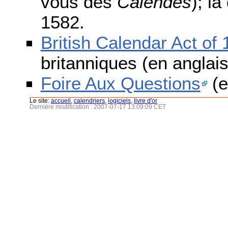
vous des
Calendes
); l
1582.
British Calendar Act of
britanniques (en anglais
Foire Aux Questions
(e
Le site:
accueil
,
calendriers
,
logiciels
,
livre d'or
Dernière modification : 2007-07-17 13:09:09 CET