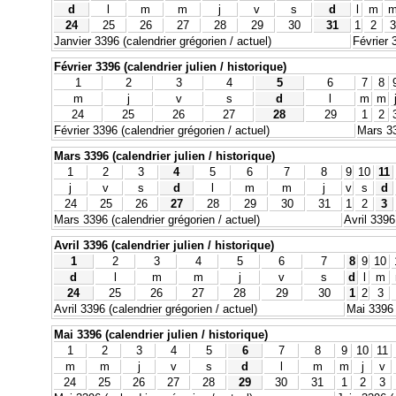
d
l
m
m
j
v
s
d
l
m
24
25
26
27
28
29
30
31
1
2
3
Janvier 3396 (calendrier grégorien / actuel)
Février 
Février 3396 (calendrier julien / historique)
1
2
3
4
5
6
7
8
m
j
v
s
d
l
m
m
24
25
26
27
28
29
1
2
Février 3396 (calendrier grégorien / actuel)
Mars 33
Mars 3396 (calendrier julien / historique)
1
2
3
4
5
6
7
8
9
10
11
j
v
s
d
l
m
m
j
v
s
d
24
25
26
27
28
29
30
31
1
2
3
Mars 3396 (calendrier grégorien / actuel)
Avril 3396
Avril 3396 (calendrier julien / historique)
1
2
3
4
5
6
7
8
9
10
d
l
m
m
j
v
s
d
l
m
24
25
26
27
28
29
30
1
2
3
Avril 3396 (calendrier grégorien / actuel)
Mai 3396 
Mai 3396 (calendrier julien / historique)
1
2
3
4
5
6
7
8
9
10
11
m
m
j
v
s
d
l
m
m
j
v
24
25
26
27
28
29
30
31
1
2
3