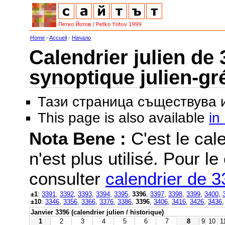
Home
-
Accueil
-
Начало
Calendrier julien de 
synoptique julien-gr
Тази страница съществува
This page is also available
in
Nota Bene :
C'est le cale
n'est plus utilisé. Pour le
consulter
calendrier de 
±1
:
3391
,
3392
,
3393
,
3394
,
3395
,
3396
,
3397
,
3398
,
3399
,
3400
,
±10
:
3346
,
3356
,
3366
,
3376
,
3386
,
3396
,
3406
,
3416
,
3426
,
3436
Janvier 3396 (calendrier julien / historique)
1
2
3
4
5
6
7
8
9
10
1