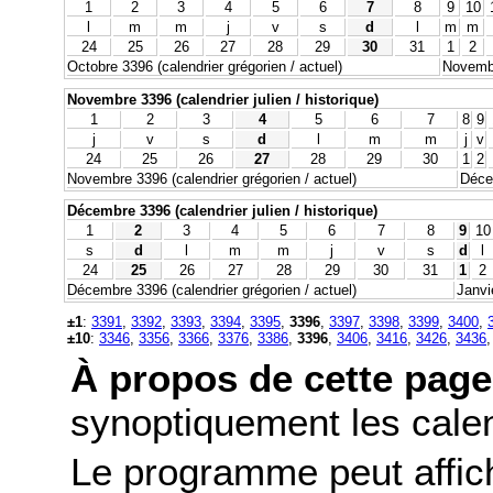
1
2
3
4
5
6
7
8
9
10
l
m
m
j
v
s
d
l
m
m
24
25
26
27
28
29
30
31
1
2
Octobre 3396 (calendrier grégorien / actuel)
Novembr
Novembre 3396 (calendrier julien / historique)
1
2
3
4
5
6
7
8
9
j
v
s
d
l
m
m
j
v
24
25
26
27
28
29
30
1
2
Novembre 3396 (calendrier grégorien / actuel)
Décem
Décembre 3396 (calendrier julien / historique)
1
2
3
4
5
6
7
8
9
10
s
d
l
m
m
j
v
s
d
l
24
25
26
27
28
29
30
31
1
2
Décembre 3396 (calendrier grégorien / actuel)
Janvi
±1
:
3391
,
3392
,
3393
,
3394
,
3395
,
3396
,
3397
,
3398
,
3399
,
3400
,
±10
:
3346
,
3356
,
3366
,
3376
,
3386
,
3396
,
3406
,
3416
,
3426
,
3436
À propos de cette page
synoptiquement les calend
Le programme peut affic