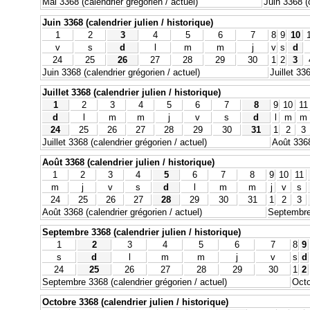
Mai 3368 (calendrier grégorien / actuel)
Juin 3368 (c
Juin 3368 (calendrier julien / historique)
1
2
3
4
5
6
7
8
9
10
v
s
d
l
m
m
j
v
s
d
24
25
26
27
28
29
30
1
2
3
Juin 3368 (calendrier grégorien / actuel)
Juillet 33
Juillet 3368 (calendrier julien / historique)
1
2
3
4
5
6
7
8
9
10
11
d
l
m
m
j
v
s
d
l
m
m
24
25
26
27
28
29
30
31
1
2
3
Juillet 3368 (calendrier grégorien / actuel)
Août 3368
Août 3368 (calendrier julien / historique)
1
2
3
4
5
6
7
8
9
10
11
m
j
v
s
d
l
m
m
j
v
s
24
25
26
27
28
29
30
31
1
2
3
Août 3368 (calendrier grégorien / actuel)
Septembre 
Septembre 3368 (calendrier julien / historique)
1
2
3
4
5
6
7
8
9
s
d
l
m
m
j
v
s
d
24
25
26
27
28
29
30
1
2
Septembre 3368 (calendrier grégorien / actuel)
Octo
Octobre 3368 (calendrier julien / historique)