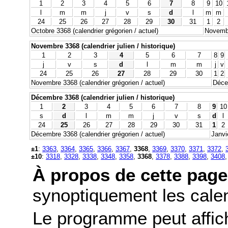
1
2
3
4
5
6
7
8
9
10
l
m
m
j
v
s
d
l
m
m
24
25
26
27
28
29
30
31
1
2
Octobre 3368 (calendrier grégorien / actuel)
Novembr
Novembre 3368 (calendrier julien / historique)
1
2
3
4
5
6
7
8
9
j
v
s
d
l
m
m
j
v
24
25
26
27
28
29
30
1
2
Novembre 3368 (calendrier grégorien / actuel)
Décem
Décembre 3368 (calendrier julien / historique)
1
2
3
4
5
6
7
8
9
10
s
d
l
m
m
j
v
s
d
l
24
25
26
27
28
29
30
31
1
2
Décembre 3368 (calendrier grégorien / actuel)
Janvi
±1
:
3363
,
3364
,
3365
,
3366
,
3367
,
3368
,
3369
,
3370
,
3371
,
3372
,
±10
:
3318
,
3328
,
3338
,
3348
,
3358
,
3368
,
3378
,
3388
,
3398
,
3408
À propos de cette page
synoptiquement les calend
Le programme peut affic