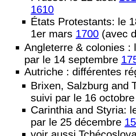
1610
États Protestants: le 1
1er mars
1700
(avec d
Angleterre & colonies :
par le 14 septembre
17
Autriche : différentes ré
Brixen, Salzburg and T
suivi par le 16 octobr
Carinthia and Styria:
par le 25 décembre
1
voir aussi Tchécoslov