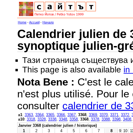
Home
-
Accueil
-
Начало
Calendrier julien de 
synoptique julien-gr
Тази страница съществува
This page is also available
in
Nota Bene :
C'est le cale
n'est plus utilisé. Pour le
consulter
calendrier de 
±1
:
3363
,
3364
,
3365
,
3366
,
3367
,
3368
,
3369
,
3370
,
3371
,
3372
,
±10
:
3318
,
3328
,
3338
,
3348
,
3358
,
3368
,
3378
,
3388
,
3398
,
3408
Janvier 3368 (calendrier julien / historique)
1
2
3
4
5
6
7
8
9
10
1