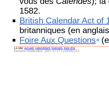
vous des
Calendes
); l
1582.
British Calendar Act of
britanniques (en anglais
Foire Aux Questions
(e
Le site:
accueil
,
calendriers
,
logiciels
,
livre d'or
Dernière modification : 2007-07-17 13:09:09 CET