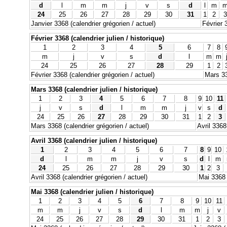
d
l
m
m
j
v
s
d
l
m
24
25
26
27
28
29
30
31
1
2
3
Janvier 3368 (calendrier grégorien / actuel)
Février 
Février 3368 (calendrier julien / historique)
1
2
3
4
5
6
7
8
m
j
v
s
d
l
m
m
24
25
26
27
28
29
1
2
Février 3368 (calendrier grégorien / actuel)
Mars 33
Mars 3368 (calendrier julien / historique)
1
2
3
4
5
6
7
8
9
10
11
j
v
s
d
l
m
m
j
v
s
d
24
25
26
27
28
29
30
31
1
2
3
Mars 3368 (calendrier grégorien / actuel)
Avril 3368
Avril 3368 (calendrier julien / historique)
1
2
3
4
5
6
7
8
9
10
d
l
m
m
j
v
s
d
l
m
24
25
26
27
28
29
30
1
2
3
Avril 3368 (calendrier grégorien / actuel)
Mai 3368 
Mai 3368 (calendrier julien / historique)
1
2
3
4
5
6
7
8
9
10
11
m
m
j
v
s
d
l
m
m
j
v
24
25
26
27
28
29
30
31
1
2
3