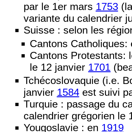
par le 1er mars
1753
(la
variante du calendrier j
Suisse : selon les régio
Cantons Catholiques:
Cantons Protestants:
le 12 janvier
1701
(bea
Tchécoslovaquie (i.e. B
janvier
1584
est suivi p
Turquie : passage du c
calendrier grégorien le 
Yougoslavie : en
1919