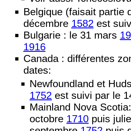
Belgique (faisait partie
décembre
1582
est suiv
Bulgarie : le 31 mars
19
1916
Canada : différentes zo
dates:
Newfoundland et Huds
1752
est suivi par le
Mainland Nova Scotia
octobre
1710
puis juli
septembre
1752
puis g