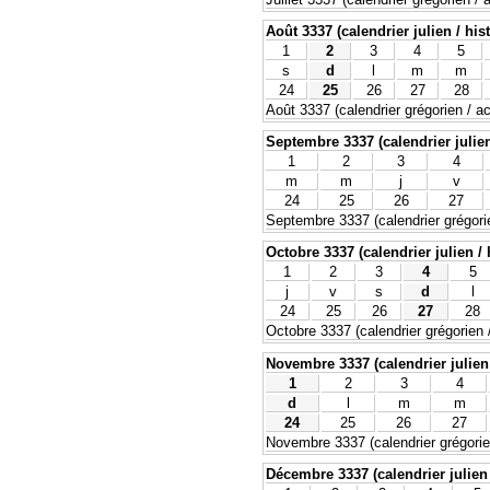
Août 3337 (calendrier julien / his
1
2
3
4
5
s
d
l
m
m
24
25
26
27
28
Août 3337 (calendrier grégorien / ac
Septembre 3337 (calendrier julien
1
2
3
4
m
m
j
v
24
25
26
27
Septembre 3337 (calendrier grégorie
Octobre 3337 (calendrier julien / 
1
2
3
4
5
j
v
s
d
l
24
25
26
27
28
Octobre 3337 (calendrier grégorien /
Novembre 3337 (calendrier julien 
1
2
3
4
d
l
m
m
24
25
26
27
Novembre 3337 (calendrier grégorien
Décembre 3337 (calendrier julien 