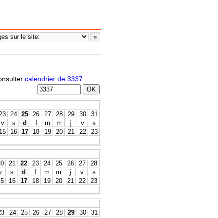
consulter
calendrier de 3337
.
23
24
25
26
27
28
29
30
31
v
s
d
l
m
m
j
v
s
15
16
17
18
19
20
21
22
23
20
21
22
23
24
25
26
27
28
v
s
d
l
m
m
j
v
s
15
16
17
18
19
20
21
22
23
23
24
25
26
27
28
29
30
31