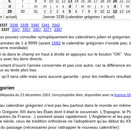
6
7
8
9
10
11
12
13
14
15
16
17
18
19
20
21
22
d
l
m
m
j
v
s
d
l
m
m
j
v
s
d
l
m
29
30
31
1
2
3
4
5
6
7
8
9
10
11
12
13
14
 / actuel)
Janvier 3338 (calendrier grégorien / actuel)
3337
,
3338
,
3339
,
3340
,
3341
,
3342
,
3337
,
3347
,
3357
,
3367
,
3377
,
3387
vous pouvez consulter synoptiquement les calendriers julien et grégorien
s années de 1 à 9999 (avant
1582
le calendrier grégorien n'existe pas;
uerre mondiale).
z-la dans le champ en haut à droite et appuyez sur le bouton "OK". Vo
 avec les liens directs.
portant d'ouvrir l'année concernée et pas une autre, car la différence en
ous au texte plus bas.
r qu'il sera utile mais sans aucune garantie - pour les meilleurs résultat
gorien
ikipedia du 23 décembre 2003, l'encyclopédie libre, disponible avec la
licence G
 au calendrier grégorien n'eut pas lieu partout dans le monde en mêm
 Grégoire XIII dans les États dont il était le souverain. L'Espagne, le P
tres (la France...) suivirent assez rapidement. L'Angleterre et les pay
e siècle, ceux de tradition orthodoxe ne l'adoptèrent qu'au début du XX
s du passage (nécessaires pour rattrapper le nouveau calendrier):