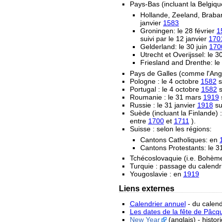
Pays-Bas (incluant la Belgiqu
Hollande, Zeeland, Braban
janvier
1583
Groningen: le 28 février
1
suivi par le 12 janvier
170
Gelderland: le 30 juin
170
Utrecht et Overijssel: le
Friesland and Drenthe: l
Pays de Galles (comme l'Angl
Pologne : le 4 octobre
1582
s
Portugal : le 4 octobre
1582
s
Roumanie : le 31 mars
1919
s
Russie : le 31 janvier
1918
sui
Suède (incluant la Finlande) :
entre
1700
et
1711
).
Suisse : selon les régions:
Cantons Catholiques: en
Cantons Protestants: le 
Tchécoslovaquie (i.e. Bohème 
Turquie : passage du calendr
Yougoslavie : en
1919
Liens externes
Calendrier annuel
- du calend
Les dates de la fête de Pâcq
New Year
(anglais) - histo