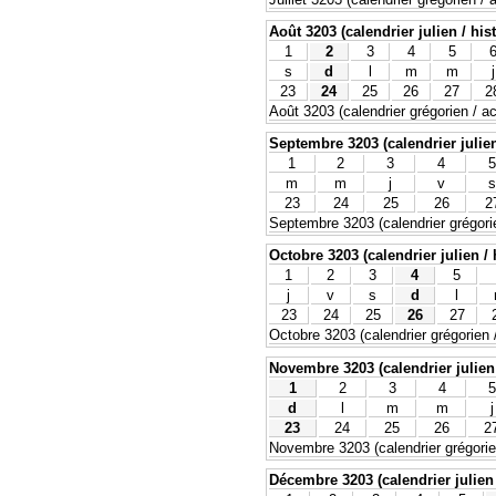
Août 3203 (calendrier julien / his
1
2
3
4
5
s
d
l
m
m
j
23
24
25
26
27
2
Août 3203 (calendrier grégorien / ac
Septembre 3203 (calendrier julien
1
2
3
4
5
m
m
j
v
s
23
24
25
26
2
Septembre 3203 (calendrier grégorie
Octobre 3203 (calendrier julien / 
1
2
3
4
5
j
v
s
d
l
23
24
25
26
27
Octobre 3203 (calendrier grégorien /
Novembre 3203 (calendrier julien 
1
2
3
4
5
d
l
m
m
j
23
24
25
26
2
Novembre 3203 (calendrier grégorien
Décembre 3203 (calendrier julien 