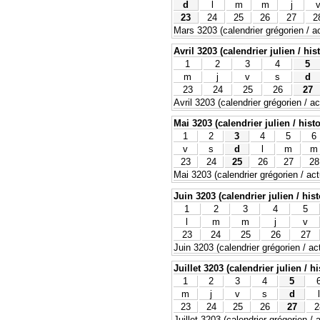
d
l
m
m
j
23
24
25
26
27
2
Mars 3203 (calendrier grégorien / ac
Avril 3203 (calendrier julien / his
1
2
3
4
5
m
j
v
s
d
23
24
25
26
27
Avril 3203 (calendrier grégorien / ac
Mai 3203 (calendrier julien / hist
1
2
3
4
5
6
v
s
d
l
m
m
23
24
25
26
27
28
Mai 3203 (calendrier grégorien / act
Juin 3203 (calendrier julien / his
1
2
3
4
5
l
m
m
j
v
23
24
25
26
27
Juin 3203 (calendrier grégorien / ac
Juillet 3203 (calendrier julien / h
1
2
3
4
5
m
j
v
s
d
l
23
24
25
26
27
2
Juillet 3203 (calendrier grégorien / 