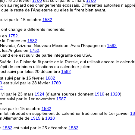
) : le 18 février
1700
est suivi par le 1 mars
1700
on au regard des changements écossais. Différentes autorités n'appréc
le reste de l'Angleterre ou elles le firent bien avant.
uivi par le 15 octobre
1582
s ont changé à différents moments:
re en
1752
.
ec la France en
1582
.
e, Nevada, Arizona, Nouveau Mexique: Avec l'Espagne en
1582
 les Anglais en
1752
.
uand elle est suivi de partie intégrante des USA.
 Suède: La Finlande fit partie de la Russie, qui utilisait encore le calendr
épit de certaines utilisations du calendrier julien
est suivi par leles 20 décembre
1582
st suivi par le 16 février
1682
0
est suivi par le 28 février
1760
82
ivi par le 23 mars
1924
(d'autre sources donnent
1916
et
1920
)
est suivi par le 1er novembre
1587
ne
uivi par le 15 octobre
1582
n fut introduit en supplément du calendrier traditionnel le 1er janvier
18
ion Allemande de
1915
à
1918
re
1582
est suivi par le 25 décembre
1582