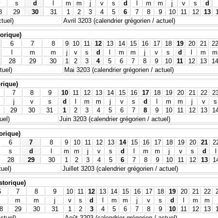
v
s
d
l
m
m
j
v
s
d
l
m
m
j
v
s
d
8
29
30
31
1
2
3
4
5
6
7
8
9
10
11
12
13
tuel)
Avril 3203 (calendrier grégorien / actuel)
torique)
6
7
8
9
10
11
12
13
14
15
16
17
18
19
20
21
2
l
m
m
j
v
s
d
l
m
m
j
v
s
d
l
m
m
28
29
30
1
2
3
4
5
6
7
8
9
10
11
12
13
1
tuel)
Mai 3203 (calendrier grégorien / actuel)
orique)
7
8
9
10
11
12
13
14
15
16
17
18
19
20
21
22
2
j
v
s
d
l
m
m
j
v
s
d
l
m
m
j
v
s
29
30
31
1
2
3
4
5
6
7
8
9
10
11
12
13
1
uel)
Juin 3203 (calendrier grégorien / actuel)
torique)
6
7
8
9
10
11
12
13
14
15
16
17
18
19
20
21
2
s
d
l
m
m
j
v
s
d
l
m
m
j
v
s
d
l
28
29
30
1
2
3
4
5
6
7
8
9
10
11
12
13
1
tuel)
Juillet 3203 (calendrier grégorien / actuel)
istorique)
6
7
8
9
10
11
12
13
14
15
16
17
18
19
20
21
22
m
m
j
v
s
d
l
m
m
j
v
s
d
l
m
m
8
29
30
31
1
2
3
4
5
6
7
8
9
10
11
12
13
actuel)
Août 3203 (calendrier grégorien / actuel)