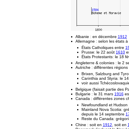
Albanie : en décembre
1912
Allemagne : selon les états à 
États Catholiques entre
1
Prusse: le 22 août
1610
es
États Protestants: le 18 fé
Angleterre & colonies : le 2
Autriche : différentes régions
Brixen, Salzburg and Tyro
Carinthia and Styria: le 
voir aussi Tchécoslovaqui
Belgique (faisait partie des 
Bulgarie : le 31 mars
1916
est
Canada : différentes zones c
Newfoundland et Hudson 
Mainland Nova Scotia: gr
depuis le 14 septembre
1
Reste du Canada: grégori
Chine : soit en
1912
, soit en