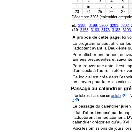
1
2
3
4
5
m
m
j
v
s
23
24
25
26
27
Décembre 3203 (calendrier grégorien
±1
:
3198
,
3199
,
3200
,
3201
,
3202
,
±10
:
3153
,
3163
,
3173
,
3183
,
3193
À propos de cette page
: Ici 
Le programme peut afficher le
l'adoptent avant la Deuxième g
Pour afficher une année, écrive
années précédentes et suivantes
Pour trouver une date, il est im
d'un siècle à l'autre - référez v
Ce logiciel est créé dans l'espoi
un crayon pour faire les calculs.
Passage au calendrier gré
L'article est basé sur un
article
de W
*
).
Le passage du calendrier julien
Il fut d'abord imposé par le pape
l'adoptèrent immédiatement. D'au
calendrier grégorien qu'au XVIII
Voici les omissions de jours lor