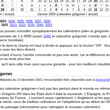
6
7
8
9
10
11
12
13
14
15
16
17
18
19
20
21
22
d
l
m
m
j
v
s
d
l
m
m
j
v
s
d
l
m
28
29
30
31
1
2
3
4
5
6
7
8
9
10
11
12
13
 / actuel)
Janvier 3204 (calendrier grégorien / actuel)
3203
,
3204
,
3205
,
3206
,
3207
,
3208
,
3203
,
3213
,
3223
,
3233
,
3243
,
3253
vous pouvez consulter synoptiquement les calendriers julien et grégorien
s années de 1 à 9999 (avant
1582
le calendrier grégorien n'existe pas;
uerre mondiale).
z-la dans le champ en haut à droite et appuyez sur le bouton "OK". Vo
 avec les liens directs.
portant d'ouvrir l'année concernée et pas une autre, car la différence en
ous au texte plus bas.
r qu'il sera utile mais sans aucune garantie - pour les meilleurs résultat
gorien
ikipedia du 23 décembre 2003, l'encyclopédie libre, disponible avec la
licence G
 au calendrier grégorien n'eut pas lieu partout dans le monde en mêm
 Grégoire XIII dans les États dont il était le souverain. L'Espagne, le P
tres (la France...) suivirent assez rapidement. L'Angleterre et les pay
e siècle, ceux de tradition orthodoxe ne l'adoptèrent qu'au début du XX
s du passage (nécessaires pour rattrapper le nouveau calendrier):