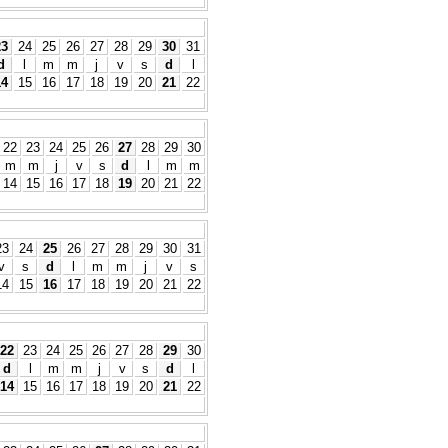
23
24
25
26
27
28
29
30
31
d
l
m
m
j
v
s
d
l
14
15
16
17
18
19
20
21
22
22
23
24
25
26
27
28
29
30
m
m
j
v
s
d
l
m
m
14
15
16
17
18
19
20
21
22
23
24
25
26
27
28
29
30
31
v
s
d
l
m
m
j
v
s
14
15
16
17
18
19
20
21
22
22
23
24
25
26
27
28
29
30
d
l
m
m
j
v
s
d
l
14
15
16
17
18
19
20
21
22