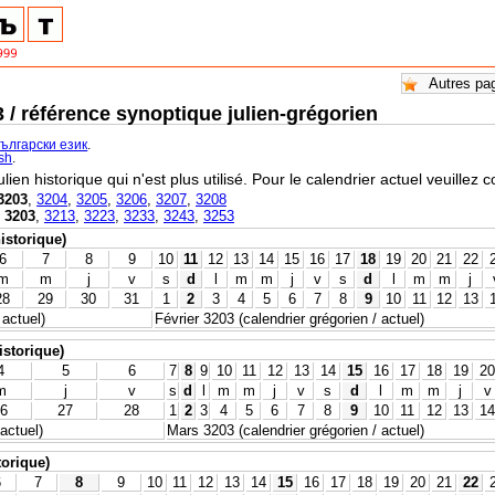
3 / référence synoptique julien-grégorien
български език
.
ish
.
ulien historique qui n'est plus utilisé. Pour le calendrier actuel veuillez 
3203
,
3204
,
3205
,
3206
,
3207
,
3208
,
3203
,
3213
,
3223
,
3233
,
3243
,
3253
historique)
6
7
8
9
10
11
12
13
14
15
16
17
18
19
20
21
22
m
m
j
v
s
d
l
m
m
j
v
s
d
l
m
m
j
28
29
30
31
1
2
3
4
5
6
7
8
9
10
11
12
13
 actuel)
Février 3203 (calendrier grégorien / actuel)
istorique)
4
5
6
7
8
9
10
11
12
13
14
15
16
17
18
19
20
m
j
v
s
d
l
m
m
j
v
s
d
l
m
m
j
v
6
27
28
1
2
3
4
5
6
7
8
9
10
11
12
13
14
 actuel)
Mars 3203 (calendrier grégorien / actuel)
torique)
6
7
8
9
10
11
12
13
14
15
16
17
18
19
20
21
22