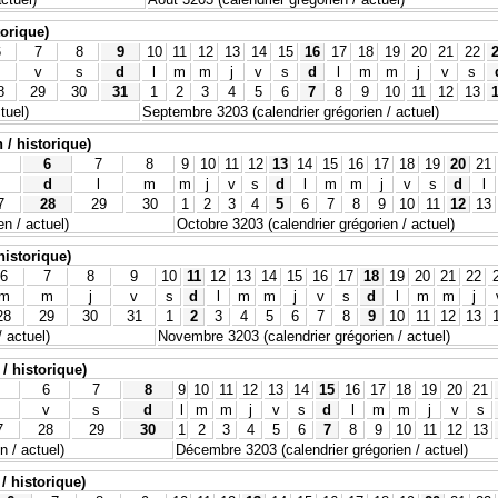
torique)
6
7
8
9
10
11
12
13
14
15
16
17
18
19
20
21
22
v
s
d
l
m
m
j
v
s
d
l
m
m
j
v
s
8
29
30
31
1
2
3
4
5
6
7
8
9
10
11
12
13
tuel)
Septembre 3203 (calendrier grégorien / actuel)
 / historique)
6
7
8
9
10
11
12
13
14
15
16
17
18
19
20
21
d
l
m
m
j
v
s
d
l
m
m
j
v
s
d
l
7
28
29
30
1
2
3
4
5
6
7
8
9
10
11
12
13
n / actuel)
Octobre 3203 (calendrier grégorien / actuel)
historique)
6
7
8
9
10
11
12
13
14
15
16
17
18
19
20
21
22
m
m
j
v
s
d
l
m
m
j
v
s
d
l
m
m
j
28
29
30
31
1
2
3
4
5
6
7
8
9
10
11
12
13
 actuel)
Novembre 3203 (calendrier grégorien / actuel)
/ historique)
6
7
8
9
10
11
12
13
14
15
16
17
18
19
20
21
v
s
d
l
m
m
j
v
s
d
l
m
m
j
v
s
7
28
29
30
1
2
3
4
5
6
7
8
9
10
11
12
13
 / actuel)
Décembre 3203 (calendrier grégorien / actuel)
/ historique)