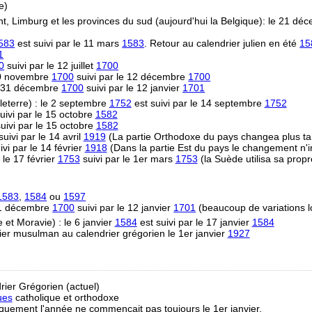
e)
t, Limburg et les provinces du sud (aujourd'hui la Belgique): le 21 d
583
est suivi par le 11 mars
1583
. Retour au calendrier julien en été
15
1
0
suivi par le 12 juillet
1700
 30 novembre
1700
suivi par le 12 décembre
1700
e 31 décembre
1700
suivi par le 12 janvier
1701
eterre) : le 2 septembre
1752
est suivi par le 14 septembre
1752
uivi par le 15 octobre
1582
uivi par le 15 octobre
1582
uivi par le 14 avril
1919
(La partie Orthodoxe du pays changea plus ta
vi par le 14 février
1918
(Dans la partie Est du pays le changement n'i
 le 17 février
1753
suivi par le 1er mars
1753
(la Suède utilisa sa propr
1583
,
1584
ou
1597
31 décembre
1700
suivi par le 12 janvier
1701
(beaucoup de variations l
et Moravie) : le 6 janvier
1584
est suivi par le 17 janvier
1584
ier musulman au calendrier grégorien le 1er janvier
1927
rier Grégorien (actuel)
ues
catholique et orthodoxe
riquement l'année ne commençait pas toujours le 1er janvier.