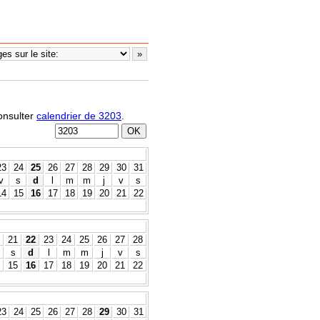
consulter
calendrier de 3203
.
23
24
25
26
27
28
29
30
31
v
s
d
l
m
m
j
v
s
14
15
16
17
18
19
20
21
22
21
22
23
24
25
26
27
28
s
d
l
m
m
j
v
s
15
16
17
18
19
20
21
22
23
24
25
26
27
28
29
30
31