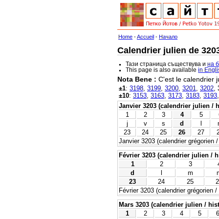
Home
-
Accueil
-
Начало
Calendrier julien de 320
Тази страница съществува и
на 
This page is also available
in Engl
Nota Bene :
C'est le calendrier j
±1
:
3198
,
3199
,
3200
,
3201
,
3202
,
±10
:
3153
,
3163
,
3173
,
3183
,
3193
Janvier 3203 (calendrier julien / 
1
2
3
4
5
j
v
s
d
l
23
24
25
26
27
Janvier 3203 (calendrier grégorien /
Février 3203 (calendrier julien / h
1
2
3
d
l
m
23
24
25
2
Février 3203 (calendrier grégorien /
Mars 3203 (calendrier julien / his
1
2
3
4
5