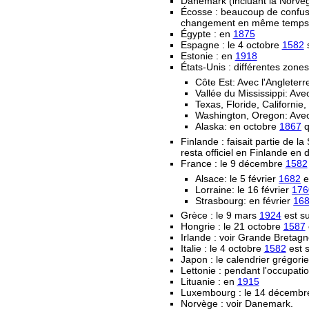
Danemark (incluant la Norvège
Écosse : beaucoup de confusi
changement en même temps que 
Égypte : en
1875
Espagne : le 4 octobre
1582
s
Estonie : en
1918
États-Unis : différentes zone
Côte Est: Avec l'Angleter
Vallée du Mississippi: Av
Texas, Floride, Californi
Washington, Oregon: Avec
Alaska: en octobre
1867
q
Finlande : faisait partie de la
resta officiel en Finlande en d
France : le 9 décembre
1582
Alsace: le 5 février
1682
e
Lorraine: le 16 février
176
Strasbourg: en février
16
Grèce : le 9 mars
1924
est su
Hongrie : le 21 octobre
1587
Irlande : voir Grande Bretag
Italie : le 4 octobre
1582
est s
Japon : le calendrier grégorie
Lettonie : pendant l'occupat
Lituanie : en
1915
Luxembourg : le 14 décemb
Norvège : voir Danemark.