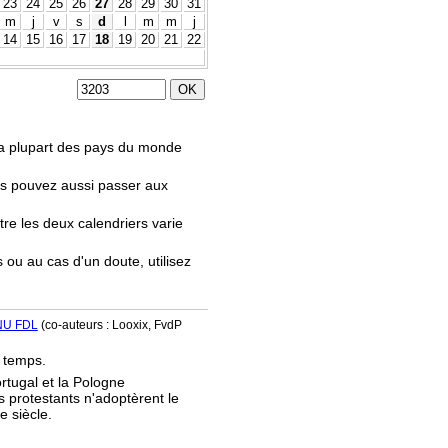
23
24
25
26
27
28
29
30
31
m
j
v
s
d
l
m
m
j
14
15
16
17
18
19
20
21
22
.
 la plupart des pays du monde
us pouvez aussi passer aux
tre les deux calendriers varie
s ou au cas d'un doute, utilisez
NU FDL
(co-auteurs : Looxix, FvdP
e temps.
ortugal et la Pologne
s protestants n'adoptèrent le
e siècle.