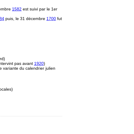
écembre
1582
est suivi par le 1er
84
puis, le 31 décembre
1700
fut
rd)
ntervint pas avant
1920
)
e variante du calendrier julien
ocales)