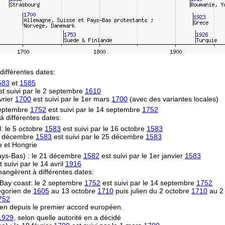
différentes dates:
583
et
1585
t suivi par le 2 septembre
1610
vrier
1700
est suivi par le 1er mars
1700
(avec des variantes locales)
 septembre
1752
est suivi par le 14 septembre
1752
 à différentes dates:
l: le 5 octobre
1583
est suivi par le 16 octobre
1583
14 décembre
1583
est suivi par le 25 décembre
1583
e et Hongrie
Pays-Bas) : le 21 décembre
1582
est suivi par le 1er janvier
1583
 suivi par le 14 avril
1916
hangèrent à différentes dates:
Bay coast: le 2 septembre
1752
est suivi par le 14 septembre
1752
égorien de
1605
au 13 octobre
1710
puis julien du 2 octobre
1710
au 2
752
en depuis le premier accord européen.
1929
, selon quelle autorité en a décidé