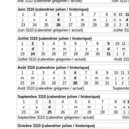
Mai 3110 (calendrier grégorien / actuel)
Juin 3110 (
Juin 3110 (calendrier julien / historique)
1
2
3
4
5
6
7
8
9
10
11
j
v
s
d
l
m
m
j
v
s
d
23
24
25
26
27
28
29
30
1
2
3
Juin 3110 (calendrier grégorien / actuel)
Juillet 31
Juillet 3110 (calendrier julien / historique)
1
2
3
4
5
6
7
8
9
10
11
s
d
l
m
m
j
v
s
d
l
m
23
24
25
26
27
28
29
30
31
1
2
Juillet 3110 (calendrier grégorien / actuel)
Août 3110
Août 3110 (calendrier julien / historique)
1
2
3
4
5
6
7
8
9
10
11
m
m
j
v
s
d
l
m
m
j
v
23
24
25
26
27
28
29
30
31
1
2
Août 3110 (calendrier grégorien / actuel)
Septembre
Septembre 3110 (calendrier julien / historique)
1
2
3
4
5
6
7
8
9
v
s
d
l
m
m
j
v
s
23
24
25
26
27
28
29
30
1
Septembre 3110 (calendrier grégorien / actuel)
Oct
Octobre 3110 (calendrier julien / historique)