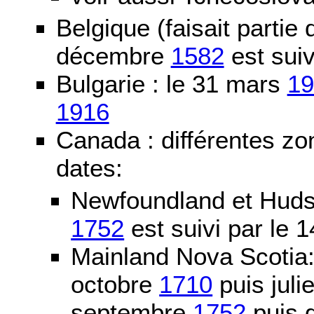
Belgique (faisait partie
décembre
1582
est suiv
Bulgarie : le 31 mars
19
1916
Canada : différentes zo
dates:
Newfoundland et Huds
1752
est suivi par le
Mainland Nova Scotia
octobre
1710
puis juli
septembre
1752
puis g