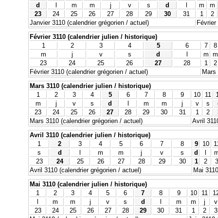
d
l
m
m
j
v
s
d
l
m
m
23
24
25
26
27
28
29
30
31
1
2
Janvier 3110 (calendrier grégorien / actuel)
Février
Février 3110 (calendrier julien / historique)
1
2
3
4
5
6
7
8
m
j
v
s
d
l
m
m
23
24
25
26
27
28
1
2
Février 3110 (calendrier grégorien / actuel)
Mars 
Mars 3110 (calendrier julien / historique)
1
2
3
4
5
6
7
8
9
10
11
m
j
v
s
d
l
m
m
j
v
s
23
24
25
26
27
28
29
30
31
1
2
Mars 3110 (calendrier grégorien / actuel)
Avril 311
Avril 3110 (calendrier julien / historique)
1
2
3
4
5
6
7
8
9
10
1
s
d
l
m
m
j
v
s
d
l
23
24
25
26
27
28
29
30
1
2
Avril 3110 (calendrier grégorien / actuel)
Mai 3110 
Mai 3110 (calendrier julien / historique)
1
2
3
4
5
6
7
8
9
10
11
1
l
m
m
j
v
s
d
l
m
m
j
v
23
24
25
26
27
28
29
30
31
1
2
3