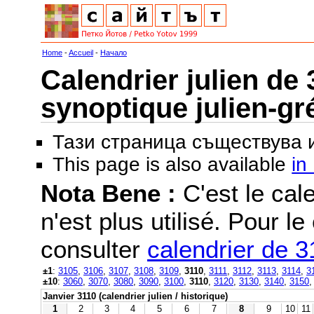
Home
-
Accueil
-
Начало
Calendrier julien de 
synoptique julien-gr
Тази страница съществува
This page is also available
in
Nota Bene :
C'est le cale
n'est plus utilisé. Pour le
consulter
calendrier de 3
±1
:
3105
,
3106
,
3107
,
3108
,
3109
,
3110
,
3111
,
3112
,
3113
,
3114
,
3
±10
:
3060
,
3070
,
3080
,
3090
,
3100
,
3110
,
3120
,
3130
,
3140
,
3150
Janvier 3110 (calendrier julien / historique)
1
2
3
4
5
6
7
8
9
10
11