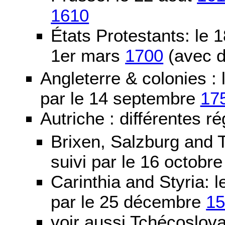
1610
États Protestants: le 1
1er mars
1700
(avec d
Angleterre & colonies :
par le 14 septembre
17
Autriche : différentes ré
Brixen, Salzburg and T
suivi par le 16 octobr
Carinthia and Styria:
par le 25 décembre
1
voir aussi Tchécoslov