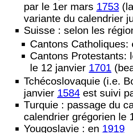
par le 1er mars
1753
(la
variante du calendrier j
Suisse : selon les régio
Cantons Catholiques:
Cantons Protestants:
le 12 janvier
1701
(bea
Tchécoslovaquie (i.e. B
janvier
1584
est suivi p
Turquie : passage du c
calendrier grégorien le 
Yougoslavie : en
1919