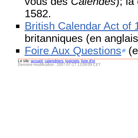
vous des
Calendes
); l
1582.
British Calendar Act of
britanniques (en anglais
Foire Aux Questions
(e
Le site:
accueil
,
calendriers
,
logiciels
,
livre d'or
Dernière modification : 2007-07-17 13:09:09 CET