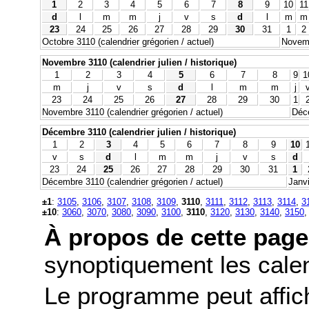
1
2
3
4
5
6
7
8
9
10
11
d
l
m
m
j
v
s
d
l
m
m
23
24
25
26
27
28
29
30
31
1
2
Octobre 3110 (calendrier grégorien / actuel)
Novemb
Novembre 3110 (calendrier julien / historique)
1
2
3
4
5
6
7
8
9
1
m
j
v
s
d
l
m
m
j
23
24
25
26
27
28
29
30
1
Novembre 3110 (calendrier grégorien / actuel)
Déce
Décembre 3110 (calendrier julien / historique)
1
2
3
4
5
6
7
8
9
10
v
s
d
l
m
m
j
v
s
d
23
24
25
26
27
28
29
30
31
1
Décembre 3110 (calendrier grégorien / actuel)
Janvi
±1
:
3105
,
3106
,
3107
,
3108
,
3109
,
3110
,
3111
,
3112
,
3113
,
3114
,
3
±10
:
3060
,
3070
,
3080
,
3090
,
3100
,
3110
,
3120
,
3130
,
3140
,
3150
À propos de cette page
synoptiquement les calend
Le programme peut affic