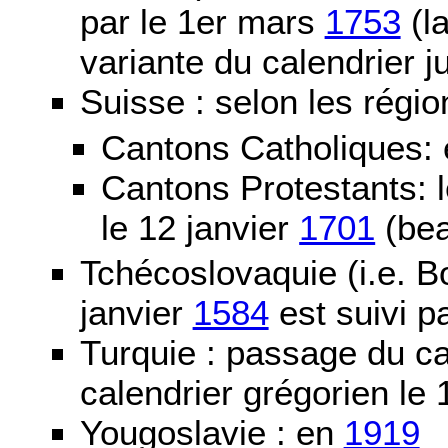
par le 1er mars
1753
(la
variante du calendrier j
Suisse : selon les régio
Cantons Catholiques:
Cantons Protestants:
le 12 janvier
1701
(bea
Tchécoslovaquie (i.e. B
janvier
1584
est suivi p
Turquie : passage du c
calendrier grégorien le 
Yougoslavie : en
1919