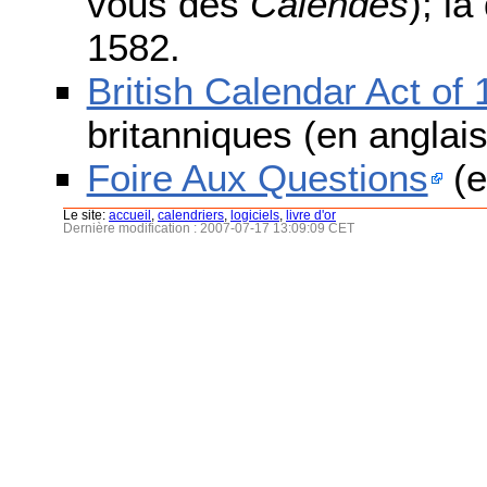
vous des
Calendes
); l
1582.
British Calendar Act of
britanniques (en anglais
Foire Aux Questions
(e
Le site:
accueil
,
calendriers
,
logiciels
,
livre d'or
Dernière modification : 2007-07-17 13:09:09 CET