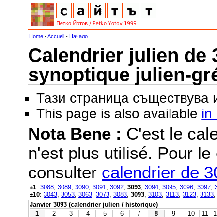
Home
-
Accueil
-
Начало
Calendrier julien de 
synoptique julien-gr
Тази страница съществува
This page is also available
in
Nota Bene :
C'est le cale
n'est plus utilisé. Pour le
consulter
calendrier de 
±1
:
3088
,
3089
,
3090
,
3091
,
3092
,
3093
,
3094
,
3095
,
3096
,
3097
,
±10
:
3043
,
3053
,
3063
,
3073
,
3083
,
3093
,
3103
,
3113
,
3123
,
3133
Janvier 3093 (calendrier julien / historique)
1
2
3
4
5
6
7
8
9
10
11
1