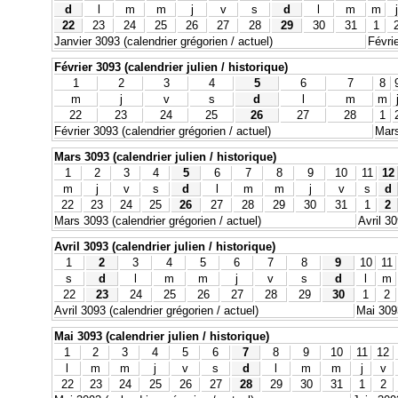
d
l
m
m
j
v
s
d
l
m
m
j
22
23
24
25
26
27
28
29
30
31
1
Janvier 3093 (calendrier grégorien / actuel)
Févrie
Février 3093 (calendrier julien / historique)
1
2
3
4
5
6
7
8
m
j
v
s
d
l
m
m
22
23
24
25
26
27
28
1
Février 3093 (calendrier grégorien / actuel)
Mars
Mars 3093 (calendrier julien / historique)
1
2
3
4
5
6
7
8
9
10
11
12
m
j
v
s
d
l
m
m
j
v
s
d
22
23
24
25
26
27
28
29
30
31
1
2
Mars 3093 (calendrier grégorien / actuel)
Avril 30
Avril 3093 (calendrier julien / historique)
1
2
3
4
5
6
7
8
9
10
11
s
d
l
m
m
j
v
s
d
l
m
22
23
24
25
26
27
28
29
30
1
2
Avril 3093 (calendrier grégorien / actuel)
Mai 3093
Mai 3093 (calendrier julien / historique)
1
2
3
4
5
6
7
8
9
10
11
12
l
m
m
j
v
s
d
l
m
m
j
v
22
23
24
25
26
27
28
29
30
31
1
2