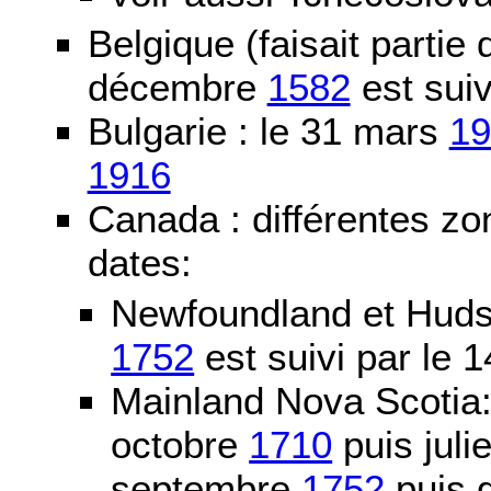
Belgique (faisait partie
décembre
1582
est suiv
Bulgarie : le 31 mars
19
1916
Canada : différentes zo
dates:
Newfoundland et Huds
1752
est suivi par le
Mainland Nova Scotia
octobre
1710
puis juli
septembre
1752
puis g