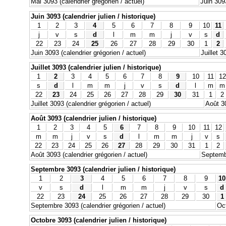
Mai 3093 (calendrier grégorien / actuel)
Juin 3093
Juin 3093 (calendrier julien / historique)
1
2
3
4
5
6
7
8
9
10
11
j
v
s
d
l
m
m
j
v
s
d
22
23
24
25
26
27
28
29
30
1
2
Juin 3093 (calendrier grégorien / actuel)
Juillet 3
Juillet 3093 (calendrier julien / historique)
1
2
3
4
5
6
7
8
9
10
11
12
s
d
l
m
m
j
v
s
d
l
m
m
22
23
24
25
26
27
28
29
30
31
1
2
Juillet 3093 (calendrier grégorien / actuel)
Août 30
Août 3093 (calendrier julien / historique)
1
2
3
4
5
6
7
8
9
10
11
12
m
m
j
v
s
d
l
m
m
j
v
s
22
23
24
25
26
27
28
29
30
31
1
2
Août 3093 (calendrier grégorien / actuel)
Septembr
Septembre 3093 (calendrier julien / historique)
1
2
3
4
5
6
7
8
9
10
v
s
d
l
m
m
j
v
s
d
22
23
24
25
26
27
28
29
30
1
Septembre 3093 (calendrier grégorien / actuel)
Oct
Octobre 3093 (calendrier julien / historique)