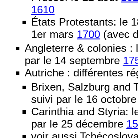
1610
États Protestants: le 1
1er mars
1700
(avec d
Angleterre & colonies :
par le 14 septembre
17
Autriche : différentes ré
Brixen, Salzburg and T
suivi par le 16 octobr
Carinthia and Styria:
par le 25 décembre
1
voir aussi Tchécoslov