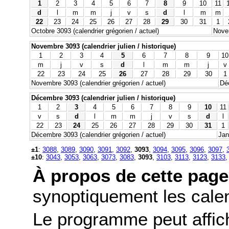
1
2
3
4
5
6
7
8
9
10
11
d
l
m
m
j
v
s
d
l
m
m
22
23
24
25
26
27
28
29
30
31
1
Octobre 3093 (calendrier grégorien / actuel)
Novem
Novembre 3093 (calendrier julien / historique)
1
2
3
4
5
6
7
8
9
10
m
j
v
s
d
l
m
m
j
v
22
23
24
25
26
27
28
29
30
1
Novembre 3093 (calendrier grégorien / actuel)
Déc
Décembre 3093 (calendrier julien / historique)
1
2
3
4
5
6
7
8
9
10
11
v
s
d
l
m
m
j
v
s
d
l
22
23
24
25
26
27
28
29
30
31
1
Décembre 3093 (calendrier grégorien / actuel)
Jan
±1
:
3088
,
3089
,
3090
,
3091
,
3092
,
3093
,
3094
,
3095
,
3096
,
3097
,
±10
:
3043
,
3053
,
3063
,
3073
,
3083
,
3093
,
3103
,
3113
,
3123
,
3133
À propos de cette page
synoptiquement les calend
Le programme peut affic