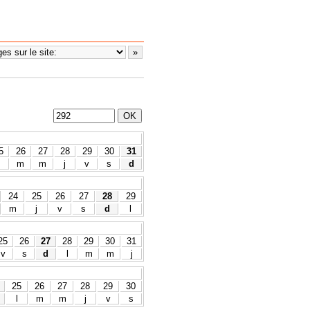
5
26
27
28
29
30
31
m
m
j
v
s
d
24
25
26
27
28
29
m
j
v
s
d
l
25
26
27
28
29
30
31
v
s
d
l
m
m
j
25
26
27
28
29
30
l
m
m
j
v
s