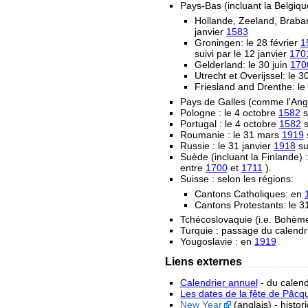
Pays-Bas (incluant la Belgiqu
Hollande, Zeeland, Braban
janvier
1583
Groningen: le 28 février
1
suivi par le 12 janvier
170
Gelderland: le 30 juin
170
Utrecht et Overijssel: le
Friesland and Drenthe: l
Pays de Galles (comme l'Angl
Pologne : le 4 octobre
1582
s
Portugal : le 4 octobre
1582
s
Roumanie : le 31 mars
1919
s
Russie : le 31 janvier
1918
sui
Suède (incluant la Finlande) :
entre
1700
et
1711
).
Suisse : selon les régions:
Cantons Catholiques: en
Cantons Protestants: le 
Tchécoslovaquie (i.e. Bohème 
Turquie : passage du calendr
Yougoslavie : en
1919
Liens externes
Calendrier annuel
- du calend
Les dates de la fête de Pâcq
New Year
(anglais) - histo