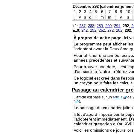
Décembre 292 (calendrier julien /
1
2
3
4
5
6
7
8
9
10
j
v
s
d
l
m
m
j
v
s
±1
:
287
,
288
,
289
,
290
,
291
,
292
,
2
±10
:
242
,
252
,
262
,
272
,
282
,
292
,
À propos de cette page
: Ici 
Le programme peut afficher le
l'adoptent avant la Deuxième g
Pour afficher une année, écrive
années précédentes et suivantes
Pour trouver une date, il est im
d'un siècle à l'autre - référez v
Ce logiciel est créé dans l'espoi
un crayon pour faire les calculs.
Passage au calendrier gré
L'article est basé sur un
article
de W
*
).
Le passage du calendrier julien
Il fut d'abord imposé par le pape
l'adoptèrent immédiatement. D'au
calendrier grégorien qu'au XVIII
Voici les omissions de jours lor