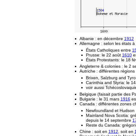
Albanie : en décembre
1912
Allemagne : selon les états à 
États Catholiques entre
1
Prusse: le 22 août
1610
es
États Protestants: le 18 fé
Angleterre & colonies : le 2
Autriche : différentes régions
Brixen, Salzburg and Tyro
Carinthia and Styria: le 
voir aussi Tchécoslovaqui
Belgique (faisait partie des 
Bulgarie : le 31 mars
1916
est
Canada : différentes zones c
Newfoundland et Hudson 
Mainland Nova Scotia: gr
depuis le 14 septembre
1
Reste du Canada: grégori
Chine : soit en
1912
, soit en