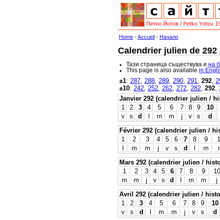
Home
-
Accueil
-
Начало
Calendrier julien de 292
Тази страница съществува и
на 
This page is also available
in Engl
±1
:
287
,
288
,
289
,
290
,
291
,
292
,
2
±10
:
242
,
252
,
262
,
272
,
282
,
292
,
Janvier 292 (calendrier julien / h
1
2
3
4
5
6
7
8
9
10
v
s
d
l
m
m
j
v
s
d
Février 292 (calendrier julien / hi
1
2
3
4
5
6
7
8
9
l
m
m
j
v
s
d
l
m
Mars 292 (calendrier julien / hist
1
2
3
4
5
6
7
8
9
1
m
m
j
v
s
d
l
m
m
j
Avril 292 (calendrier julien / hist
1
2
3
4
5
6
7
8
9
10
v
s
d
l
m
m
j
v
s
d