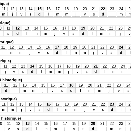
rique)
11
12
13
14
15
16
17
18
19
20
21
22
23
24
2
m
j
v
s
d
l
m
m
j
v
s
d
l
m
rique)
0
11
12
13
14
15
16
17
18
19
20
21
22
23
2
v
s
d
l
m
m
j
v
s
d
l
m
m
j
v
storique)
11
12
13
14
15
16
17
18
19
20
21
22
23
24
2
l
m
m
j
v
s
d
l
m
m
j
v
s
d
l
orique)
11
12
13
14
15
16
17
18
19
20
21
22
23
24
j
v
s
d
l
m
m
j
v
s
d
l
m
m
/ historique)
11
12
13
14
15
16
17
18
19
20
21
22
23
24
d
l
m
m
j
v
s
d
l
m
m
j
v
s
istorique)
11
12
13
14
15
16
17
18
19
20
21
22
23
24
2
m
m
j
v
s
d
l
m
m
j
v
s
d
l
 historique)
0
11
12
13
14
15
16
17
18
19
20
21
22
23
2
j
v
s
d
l
m
m
j
v
s
d
l
m
m
j