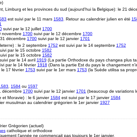
e)
t, Limburg et les provinces du sud (aujourd'hui la Belgique): le 21 d
583
est suivi par le 11 mars
1583
. Retour au calendrier julien en été
15
1
0
suivi par le 12 juillet
1700
 30 novembre
1700
suivi par le 12 décembre
1700
e 31 décembre
1700
suivi par le 12 janvier
1701
eterre) : le 2 septembre
1752
est suivi par le 14 septembre
1752
uivi par le 15 octobre
1582
uivi par le 15 octobre
1582
uivi par le 14 avril
1919
(La partie Orthodoxe du pays changea plus ta
vi par le 14 février
1918
(Dans la partie Est du pays le changement n'i
 le 17 février
1753
suivi par le 1er mars
1753
(la Suède utilisa sa propr
1583
,
1584
ou
1597
31 décembre
1700
suivi par le 12 janvier
1701
(beaucoup de variations l
et Moravie) : le 6 janvier
1584
est suivi par le 17 janvier
1584
ier musulman au calendrier grégorien le 1er janvier
1927
rier Grégorien (actuel)
ues
catholique et orthodoxe
riquement l'année ne commençait pas toujours le 1er janvier.