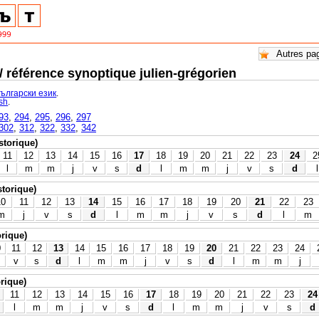
 / référence synoptique julien-grégorien
български език
.
ish
.
93
,
294
,
295
,
296
,
297
302
,
312
,
322
,
332
,
342
istorique)
11
12
13
14
15
16
17
18
19
20
21
22
23
24
2
l
m
m
j
v
s
d
l
m
m
j
v
s
d
l
storique)
10
11
12
13
14
15
16
17
18
19
20
21
22
23
m
j
v
s
d
l
m
m
j
v
s
d
l
m
orique)
0
11
12
13
14
15
16
17
18
19
20
21
22
23
24
v
s
d
l
m
m
j
v
s
d
l
m
m
j
orique)
11
12
13
14
15
16
17
18
19
20
21
22
23
24
l
m
m
j
v
s
d
l
m
m
j
v
s
d