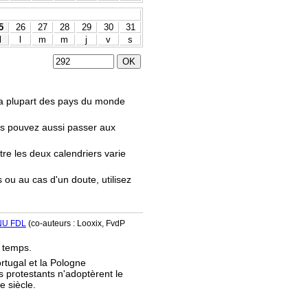
5
26
27
28
29
30
31
d
l
m
m
j
v
s
.
 la plupart des pays du monde
us pouvez aussi passer aux
tre les deux calendriers varie
s ou au cas d'un doute, utilisez
NU FDL
(co-auteurs : Looxix, FvdP
e temps.
ortugal et la Pologne
s protestants n'adoptèrent le
e siècle.