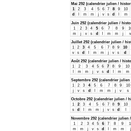
Mai 292 (calendrier julien / histo
1
2
3
4
5
6
7
8
9
10
d
l
m
m
j
v
s
d
l
m
Juin 292 (calendrier julien / histo
1
2
3
4
5
6
7
8
9
1
m
j
v
s
d
l
m
m
j
Juillet 292 (calendrier julien / hi
1
2
3
4
5
6
7
8
9
10
v
s
d
l
m
m
j
v
s
d
Août 292 (calendrier julien / hist
1
2
3
4
5
6
7
8
9
10
l
m
m
j
v
s
d
l
m
m
Septembre 292 (calendrier julien 
1
2
3
4
5
6
7
8
9
10
j
v
s
d
l
m
m
j
v
s
Octobre 292 (calendrier julien / h
1
2
3
4
5
6
7
8
9
10
s
d
l
m
m
j
v
s
d
l
Novembre 292 (calendrier julien /
1
2
3
4
5
6
7
8
9
1
m
m
j
v
s
d
l
m
m