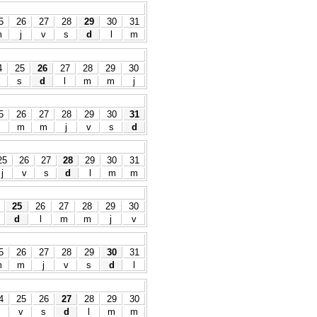
5
26
27
28
29
30
31
m
j
v
s
d
l
m
4
25
26
27
28
29
30
s
d
l
m
m
j
5
26
27
28
29
30
31
m
m
j
v
s
d
25
26
27
28
29
30
31
j
v
s
d
l
m
m
25
26
27
28
29
30
d
l
m
m
j
v
5
26
27
28
29
30
31
m
m
j
v
s
d
l
4
25
26
27
28
29
30
v
s
d
l
m
m