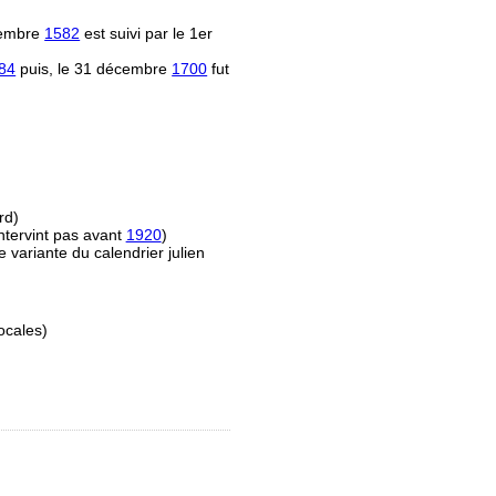
écembre
1582
est suivi par le 1er
84
puis, le 31 décembre
1700
fut
rd)
ntervint pas avant
1920
)
e variante du calendrier julien
ocales)