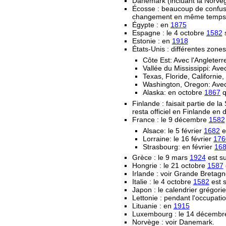
Danemark (incluant la Norvège
Écosse : beaucoup de confusi
changement en même temps que 
Égypte : en
1875
Espagne : le 4 octobre
1582
s
Estonie : en
1918
États-Unis : différentes zone
Côte Est: Avec l'Angleter
Vallée du Mississippi: Av
Texas, Floride, Californi
Washington, Oregon: Avec
Alaska: en octobre
1867
q
Finlande : faisait partie de la
resta officiel en Finlande en d
France : le 9 décembre
1582
Alsace: le 5 février
1682
e
Lorraine: le 16 février
176
Strasbourg: en février
16
Grèce : le 9 mars
1924
est su
Hongrie : le 21 octobre
1587
Irlande : voir Grande Bretag
Italie : le 4 octobre
1582
est s
Japon : le calendrier grégorie
Lettonie : pendant l'occupat
Lituanie : en
1915
Luxembourg : le 14 décemb
Norvège : voir Danemark.