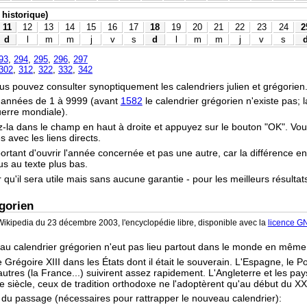
 historique)
11
12
13
14
15
16
17
18
19
20
21
22
23
24
2
d
l
m
m
j
v
s
d
l
m
m
j
v
s
93
,
294
,
295
,
296
,
297
302
,
312
,
322
,
332
,
342
vous pouvez consulter synoptiquement les calendriers julien et grégorien
s années de 1 à 9999 (avant
1582
le calendrier grégorien n'existe pas;
uerre mondiale).
z-la dans le champ en haut à droite et appuyez sur le bouton "OK". Vo
 avec les liens directs.
portant d'ouvrir l'année concernée et pas une autre, car la différence en
ous au texte plus bas.
r qu'il sera utile mais sans aucune garantie - pour les meilleurs résultat
gorien
ikipedia du 23 décembre 2003, l'encyclopédie libre, disponible avec la
licence G
 au calendrier grégorien n'eut pas lieu partout dans le monde en mêm
 Grégoire XIII dans les États dont il était le souverain. L'Espagne, le P
tres (la France...) suivirent assez rapidement. L'Angleterre et les pay
e siècle, ceux de tradition orthodoxe ne l'adoptèrent qu'au début du XX
s du passage (nécessaires pour rattrapper le nouveau calendrier):