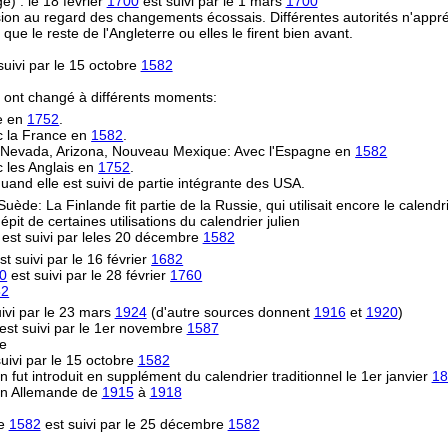
) : le 18 février
1700
est suivi par le 1 mars
1700
on au regard des changements écossais. Différentes autorités n'appréc
le reste de l'Angleterre ou elles le firent bien avant.
uivi par le 15 octobre
1582
s ont changé à différents moments:
re en
1752
.
ec la France en
1582
.
e, Nevada, Arizona, Nouveau Mexique: Avec l'Espagne en
1582
 les Anglais en
1752
.
uand elle est suivi de partie intégrante des USA.
 Suède: La Finlande fit partie de la Russie, qui utilisait encore le calendr
épit de certaines utilisations du calendrier julien
est suivi par leles 20 décembre
1582
st suivi par le 16 février
1682
0
est suivi par le 28 février
1760
82
ivi par le 23 mars
1924
(d'autre sources donnent
1916
et
1920
)
est suivi par le 1er novembre
1587
ne
uivi par le 15 octobre
1582
n fut introduit en supplément du calendrier traditionnel le 1er janvier
18
ion Allemande de
1915
à
1918
re
1582
est suivi par le 25 décembre
1582