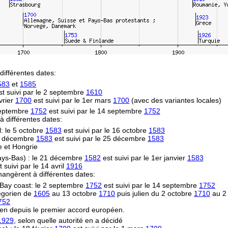
différentes dates:
583
et
1585
t suivi par le 2 septembre
1610
vrier
1700
est suivi par le 1er mars
1700
(avec des variantes locales)
 septembre
1752
est suivi par le 14 septembre
1752
 à différentes dates:
l: le 5 octobre
1583
est suivi par le 16 octobre
1583
14 décembre
1583
est suivi par le 25 décembre
1583
e et Hongrie
Pays-Bas) : le 21 décembre
1582
est suivi par le 1er janvier
1583
 suivi par le 14 avril
1916
hangèrent à différentes dates:
Bay coast: le 2 septembre
1752
est suivi par le 14 septembre
1752
égorien de
1605
au 13 octobre
1710
puis julien du 2 octobre
1710
au 2
752
en depuis le premier accord européen.
1929
, selon quelle autorité en a décidé