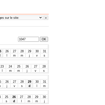
5
26
27
28
29
30
31
d
l
m
m
j
v
s
23
24
25
26
27
28
l
m
m
j
v
s
5
26
27
28
29
30
31
m
j
v
s
d
l
m
4
25
26
27
28
29
30
s
d
l
m
m
j