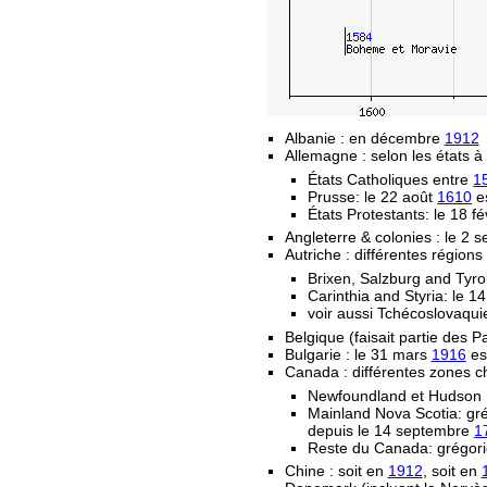
Albanie : en décembre
1912
Allemagne : selon les états à 
États Catholiques entre
1
Prusse: le 22 août
1610
es
États Protestants: le 18 fé
Angleterre & colonies : le 2
Autriche : différentes régions
Brixen, Salzburg and Tyro
Carinthia and Styria: le 
voir aussi Tchécoslovaqui
Belgique (faisait partie des 
Bulgarie : le 31 mars
1916
est
Canada : différentes zones c
Newfoundland et Hudson 
Mainland Nova Scotia: gr
depuis le 14 septembre
1
Reste du Canada: grégori
Chine : soit en
1912
, soit en