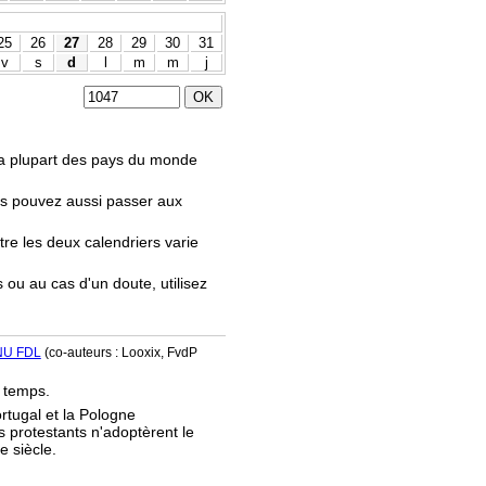
25
26
27
28
29
30
31
v
s
d
l
m
m
j
.
 la plupart des pays du monde
us pouvez aussi passer aux
tre les deux calendriers varie
s ou au cas d'un doute, utilisez
NU FDL
(co-auteurs : Looxix, FvdP
e temps.
ortugal et la Pologne
s protestants n'adoptèrent le
e siècle.