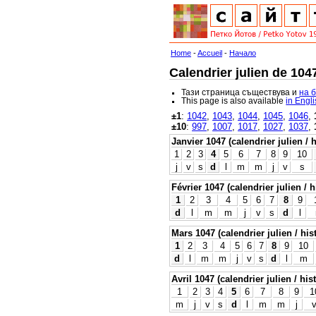
Home
-
Accueil
-
Начало
Calendrier julien de 104
Тази страница съществува и
на 
This page is also available
in Engl
±1
:
1042
,
1043
,
1044
,
1045
,
1046
,
±10
:
997
,
1007
,
1017
,
1027
,
1037
,
Janvier 1047 (calendrier julien / 
1
2
3
4
5
6
7
8
9
10
j
v
s
d
l
m
m
j
v
s
Février 1047 (calendrier julien / h
1
2
3
4
5
6
7
8
9
d
l
m
m
j
v
s
d
l
Mars 1047 (calendrier julien / his
1
2
3
4
5
6
7
8
9
10
d
l
m
m
j
v
s
d
l
m
Avril 1047 (calendrier julien / his
1
2
3
4
5
6
7
8
9
1
m
j
v
s
d
l
m
m
j