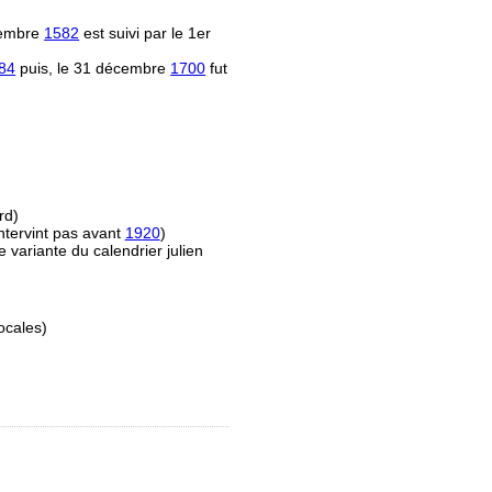
écembre
1582
est suivi par le 1er
84
puis, le 31 décembre
1700
fut
rd)
ntervint pas avant
1920
)
e variante du calendrier julien
ocales)