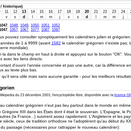
/ historique)
0
11
12
13
14
15
16
17
18
19
20
21
22
23
24
v
s
d
l
m
m
j
v
s
d
l
m
m
j
1047
,
1048
,
1049
,
1050
,
1051
,
1052
1047
,
1057
,
1067
,
1077
,
1087
,
1097
vous pouvez consulter synoptiquement les calendriers julien et grégorien
s années de 1 à 9999 (avant
1582
le calendrier grégorien n'existe pas;
uerre mondiale).
z-la dans le champ en haut à droite et appuyez sur le bouton "OK". Vo
 avec les liens directs.
portant d'ouvrir l'année concernée et pas une autre, car la différence en
ous au texte plus bas.
r qu'il sera utile mais sans aucune garantie - pour les meilleurs résultat
gorien
ikipedia du 23 décembre 2003, l'encyclopédie libre, disponible avec la
licence G
 au calendrier grégorien n'eut pas lieu partout dans le monde en mêm
 Grégoire XIII dans les États dont il était le souverain. L'Espagne, le P
tres (la France...) suivirent assez rapidement. L'Angleterre et les pay
e siècle, ceux de tradition orthodoxe ne l'adoptèrent qu'au début du XX
s du passage (nécessaires pour rattrapper le nouveau calendrier):