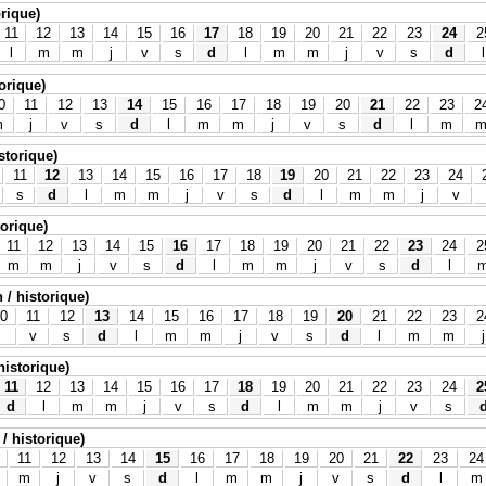
orique)
11
12
13
14
15
16
17
18
19
20
21
22
23
24
2
l
m
m
j
v
s
d
l
m
m
j
v
s
d
l
torique)
0
11
12
13
14
15
16
17
18
19
20
21
22
23
2
m
j
v
s
d
l
m
m
j
v
s
d
l
m
istorique)
11
12
13
14
15
16
17
18
19
20
21
22
23
24
s
d
l
m
m
j
v
s
d
l
m
m
j
v
torique)
11
12
13
14
15
16
17
18
19
20
21
22
23
24
2
m
m
j
v
s
d
l
m
m
j
v
s
d
l
 / historique)
0
11
12
13
14
15
16
17
18
19
20
21
22
23
2
j
v
s
d
l
m
m
j
v
s
d
l
m
m
j
historique)
11
12
13
14
15
16
17
18
19
20
21
22
23
24
2
d
l
m
m
j
v
s
d
l
m
m
j
v
s
/ historique)
11
12
13
14
15
16
17
18
19
20
21
22
23
24
m
j
v
s
d
l
m
m
j
v
s
d
l
m