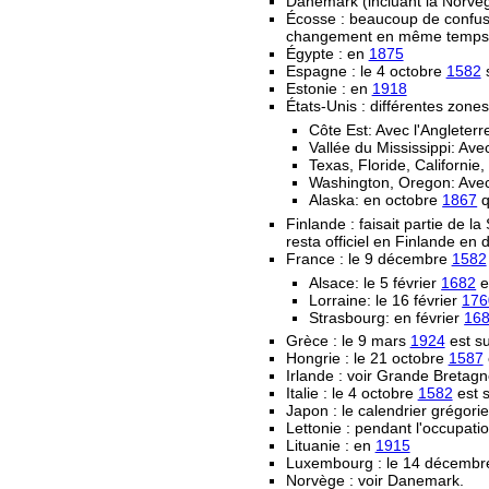
Danemark (incluant la Norvège
Écosse : beaucoup de confusi
changement en même temps que 
Égypte : en
1875
Espagne : le 4 octobre
1582
s
Estonie : en
1918
États-Unis : différentes zone
Côte Est: Avec l'Angleter
Vallée du Mississippi: Av
Texas, Floride, Californi
Washington, Oregon: Avec
Alaska: en octobre
1867
q
Finlande : faisait partie de la
resta officiel en Finlande en d
France : le 9 décembre
1582
Alsace: le 5 février
1682
e
Lorraine: le 16 février
176
Strasbourg: en février
16
Grèce : le 9 mars
1924
est su
Hongrie : le 21 octobre
1587
Irlande : voir Grande Bretag
Italie : le 4 octobre
1582
est s
Japon : le calendrier grégorie
Lettonie : pendant l'occupat
Lituanie : en
1915
Luxembourg : le 14 décemb
Norvège : voir Danemark.