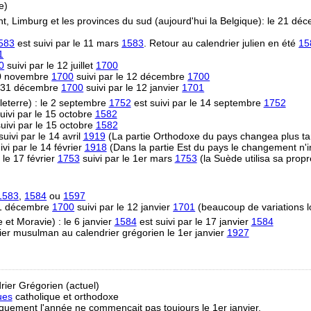
e)
t, Limburg et les provinces du sud (aujourd'hui la Belgique): le 21 d
583
est suivi par le 11 mars
1583
. Retour au calendrier julien en été
15
1
0
suivi par le 12 juillet
1700
 30 novembre
1700
suivi par le 12 décembre
1700
e 31 décembre
1700
suivi par le 12 janvier
1701
eterre) : le 2 septembre
1752
est suivi par le 14 septembre
1752
uivi par le 15 octobre
1582
uivi par le 15 octobre
1582
uivi par le 14 avril
1919
(La partie Orthodoxe du pays changea plus ta
vi par le 14 février
1918
(Dans la partie Est du pays le changement n'i
 le 17 février
1753
suivi par le 1er mars
1753
(la Suède utilisa sa propr
1583
,
1584
ou
1597
31 décembre
1700
suivi par le 12 janvier
1701
(beaucoup de variations l
et Moravie) : le 6 janvier
1584
est suivi par le 17 janvier
1584
ier musulman au calendrier grégorien le 1er janvier
1927
rier Grégorien (actuel)
ues
catholique et orthodoxe
riquement l'année ne commençait pas toujours le 1er janvier.