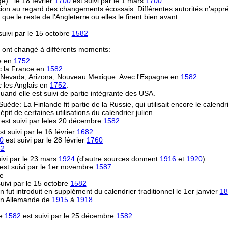
) : le 18 février
1700
est suivi par le 1 mars
1700
on au regard des changements écossais. Différentes autorités n'appréc
le reste de l'Angleterre ou elles le firent bien avant.
uivi par le 15 octobre
1582
s ont changé à différents moments:
re en
1752
.
ec la France en
1582
.
e, Nevada, Arizona, Nouveau Mexique: Avec l'Espagne en
1582
 les Anglais en
1752
.
uand elle est suivi de partie intégrante des USA.
 Suède: La Finlande fit partie de la Russie, qui utilisait encore le calendr
épit de certaines utilisations du calendrier julien
est suivi par leles 20 décembre
1582
st suivi par le 16 février
1682
0
est suivi par le 28 février
1760
82
ivi par le 23 mars
1924
(d'autre sources donnent
1916
et
1920
)
est suivi par le 1er novembre
1587
ne
uivi par le 15 octobre
1582
n fut introduit en supplément du calendrier traditionnel le 1er janvier
18
ion Allemande de
1915
à
1918
re
1582
est suivi par le 25 décembre
1582