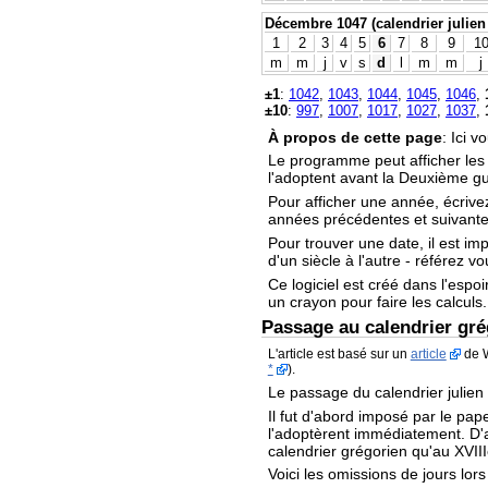
Décembre 1047 (calendrier julien 
1
2
3
4
5
6
7
8
9
1
m
m
j
v
s
d
l
m
m
j
±1
:
1042
,
1043
,
1044
,
1045
,
1046
,
±10
:
997
,
1007
,
1017
,
1027
,
1037
,
À propos de cette page
: Ici 
Le programme peut afficher le
l'adoptent avant la Deuxième g
Pour afficher une année, écrive
années précédentes et suivantes
Pour trouver une date, il est im
d'un siècle à l'autre - référez v
Ce logiciel est créé dans l'espoi
un crayon pour faire les calculs.
Passage au calendrier gré
L'article est basé sur un
article
de W
*
).
Le passage du calendrier julien
Il fut d'abord imposé par le pape
l'adoptèrent immédiatement. D'au
calendrier grégorien qu'au XVIII
Voici les omissions de jours lor