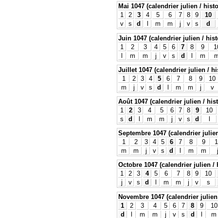
Mai 1047 (calendrier julien / hist
1
2
3
4
5
6
7
8
9
10
v
s
d
l
m
m
j
v
s
d
Juin 1047 (calendrier julien / his
1
2
3
4
5
6
7
8
9
1
l
m
m
j
v
s
d
l
m
Juillet 1047 (calendrier julien / h
1
2
3
4
5
6
7
8
9
10
m
j
v
s
d
l
m
m
j
v
Août 1047 (calendrier julien / his
1
2
3
4
5
6
7
8
9
10
s
d
l
m
m
j
v
s
d
l
Septembre 1047 (calendrier julien
1
2
3
4
5
6
7
8
9
1
m
m
j
v
s
d
l
m
m
Octobre 1047 (calendrier julien / 
1
2
3
4
5
6
7
8
9
10
j
v
s
d
l
m
m
j
v
s
Novembre 1047 (calendrier julien 
1
2
3
4
5
6
7
8
9
10
d
l
m
m
j
v
s
d
l
m