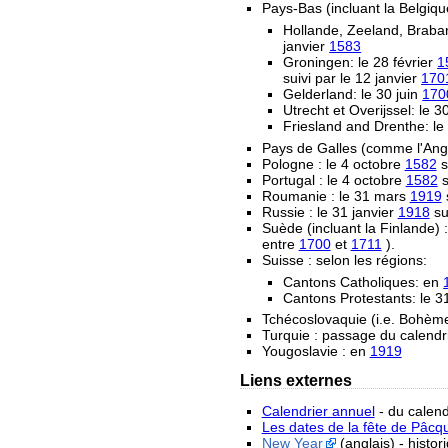
Pays-Bas (incluant la Belgiqu
Hollande, Zeeland, Braban
janvier
1583
Groningen: le 28 février
1
suivi par le 12 janvier
170
Gelderland: le 30 juin
170
Utrecht et Overijssel: le
Friesland and Drenthe: l
Pays de Galles (comme l'Angl
Pologne : le 4 octobre
1582
s
Portugal : le 4 octobre
1582
s
Roumanie : le 31 mars
1919
s
Russie : le 31 janvier
1918
sui
Suède (incluant la Finlande) :
entre
1700
et
1711
).
Suisse : selon les régions:
Cantons Catholiques: en
Cantons Protestants: le 
Tchécoslovaquie (i.e. Bohème 
Turquie : passage du calendr
Yougoslavie : en
1919
Liens externes
Calendrier annuel
- du calend
Les dates de la fête de Pâcq
New Year
(anglais) - histo