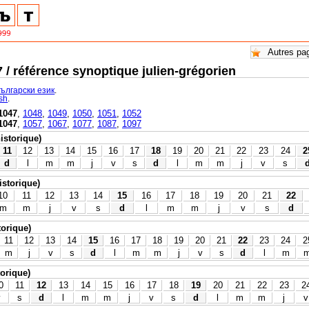
7 / référence synoptique julien-grégorien
български език
.
ish
.
1047
,
1048
,
1049
,
1050
,
1051
,
1052
1047
,
1057
,
1067
,
1077
,
1087
,
1097
historique)
11
12
13
14
15
16
17
18
19
20
21
22
23
24
2
d
l
m
m
j
v
s
d
l
m
m
j
v
s
istorique)
10
11
12
13
14
15
16
17
18
19
20
21
22
m
m
j
v
s
d
l
m
m
j
v
s
d
torique)
11
12
13
14
15
16
17
18
19
20
21
22
23
24
2
m
j
v
s
d
l
m
m
j
v
s
d
l
m
torique)
0
11
12
13
14
15
16
17
18
19
20
21
22
23
2
v
s
d
l
m
m
j
v
s
d
l
m
m
j
v