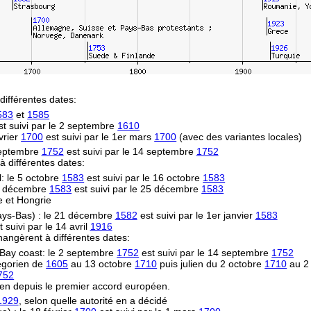
différentes dates:
583
et
1585
t suivi par le 2 septembre
1610
vrier
1700
est suivi par le 1er mars
1700
(avec des variantes locales)
 septembre
1752
est suivi par le 14 septembre
1752
 à différentes dates:
l: le 5 octobre
1583
est suivi par le 16 octobre
1583
14 décembre
1583
est suivi par le 25 décembre
1583
e et Hongrie
Pays-Bas) : le 21 décembre
1582
est suivi par le 1er janvier
1583
 suivi par le 14 avril
1916
hangèrent à différentes dates:
Bay coast: le 2 septembre
1752
est suivi par le 14 septembre
1752
égorien de
1605
au 13 octobre
1710
puis julien du 2 octobre
1710
au 2
752
en depuis le premier accord européen.
1929
, selon quelle autorité en a décidé