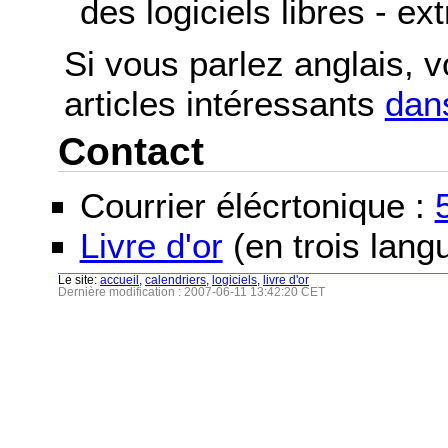
des logiciels libres - ex
Si vous parlez anglais, 
articles intéressants
dans
Contact
Courrier élécrtonique :
Livre d'or
(en trois langu
Le site:
accueil
,
calendriers
,
logiciels
,
livre d'or
Dernière modification : 2007-06-11 13:42:20 CET