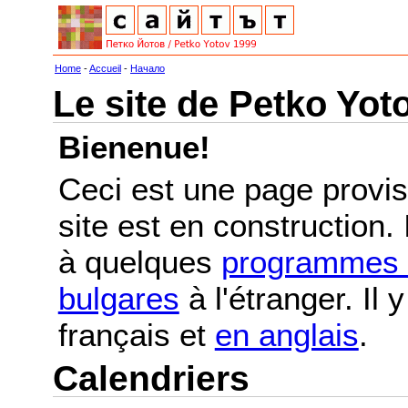
Home
-
Accueil
-
Начало
Le site de Petko Yot
Bienenue!
Ceci est une page provis
site est en construction.
à quelques
programmes e
bulgares
à l'étranger. Il
français et
en anglais
.
Calendriers