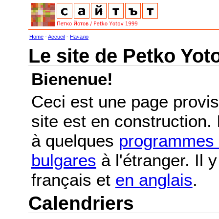
Home
-
Accueil
-
Начало
Le site de Petko Yot
Bienenue!
Ceci est une page provis
site est en construction.
à quelques
programmes e
bulgares
à l'étranger. Il
français et
en anglais
.
Calendriers