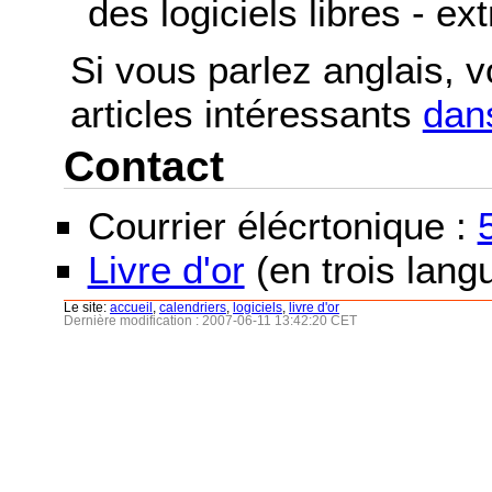
des logiciels libres - ex
Si vous parlez anglais, 
articles intéressants
dans
Contact
Courrier élécrtonique :
Livre d'or
(en trois langu
Le site:
accueil
,
calendriers
,
logiciels
,
livre d'or
Dernière modification : 2007-06-11 13:42:20 CET