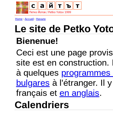
Home
-
Accueil
-
Начало
Le site de Petko Yot
Bienenue!
Ceci est une page provis
site est en construction.
à quelques
programmes e
bulgares
à l'étranger. Il
français et
en anglais
.
Calendriers