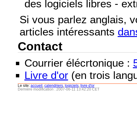
des logiciels libres - ex
Si vous parlez anglais, 
articles intéressants
dans
Contact
Courrier élécrtonique :
Livre d'or
(en trois langu
Le site:
accueil
,
calendriers
,
logiciels
,
livre d'or
Dernière modification : 2007-06-11 13:42:20 CET