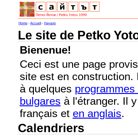
Home
-
Accueil
-
Начало
Le site de Petko Yot
Bienenue!
Ceci est une page provis
site est en construction.
à quelques
programmes e
bulgares
à l'étranger. Il
français et
en anglais
.
Calendriers