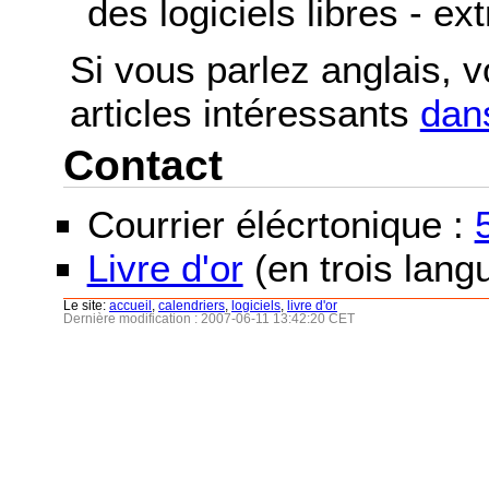
des logiciels libres - ex
Si vous parlez anglais, 
articles intéressants
dans
Contact
Courrier élécrtonique :
Livre d'or
(en trois langu
Le site:
accueil
,
calendriers
,
logiciels
,
livre d'or
Dernière modification : 2007-06-11 13:42:20 CET