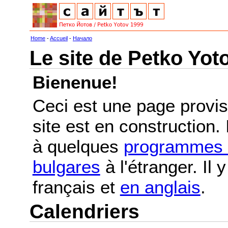
Home
-
Accueil
-
Начало
Le site de Petko Yot
Bienenue!
Ceci est une page provis
site est en construction.
à quelques
programmes e
bulgares
à l'étranger. Il
français et
en anglais
.
Calendriers