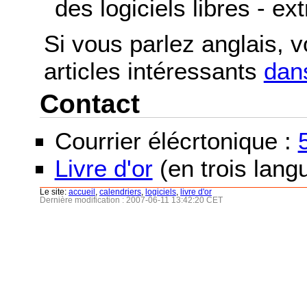
des logiciels libres - ex
Si vous parlez anglais, 
articles intéressants
dans
Contact
Courrier élécrtonique :
Livre d'or
(en trois langu
Le site:
accueil
,
calendriers
,
logiciels
,
livre d'or
Dernière modification : 2007-06-11 13:42:20 CET