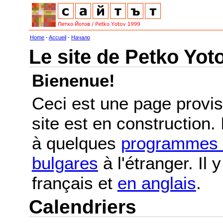
Home
-
Accueil
-
Начало
Le site de Petko Yot
Bienenue!
Ceci est une page provis
site est en construction.
à quelques
programmes e
bulgares
à l'étranger. Il
français et
en anglais
.
Calendriers