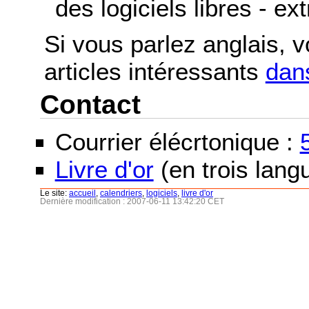
des logiciels libres - ex
Si vous parlez anglais, 
articles intéressants
dans
Contact
Courrier élécrtonique :
Livre d'or
(en trois langu
Le site:
accueil
,
calendriers
,
logiciels
,
livre d'or
Dernière modification : 2007-06-11 13:42:20 CET