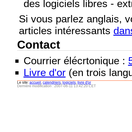
des logiciels libres - ex
Si vous parlez anglais, 
articles intéressants
dans
Contact
Courrier élécrtonique :
Livre d'or
(en trois langu
Le site:
accueil
,
calendriers
,
logiciels
,
livre d'or
Dernière modification : 2007-06-11 13:42:20 CET