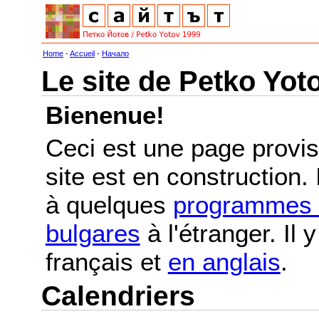
Home
-
Accueil
-
Начало
Le site de Petko Yot
Bienenue!
Ceci est une page provis
site est en construction.
à quelques
programmes e
bulgares
à l'étranger. Il
français et
en anglais
.
Calendriers