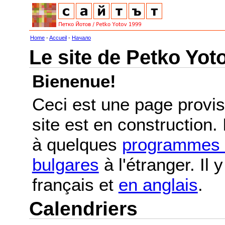
Home
-
Accueil
-
Начало
Le site de Petko Yot
Bienenue!
Ceci est une page provis
site est en construction.
à quelques
programmes e
bulgares
à l'étranger. Il
français et
en anglais
.
Calendriers