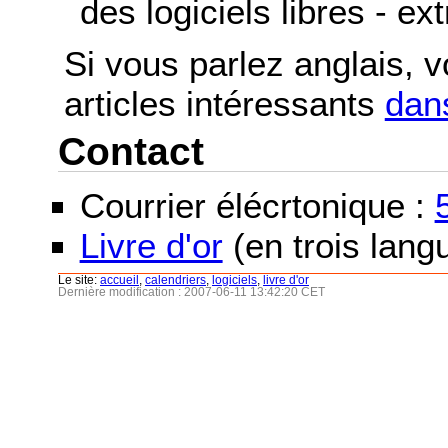
des logiciels libres - ex
Si vous parlez anglais, 
articles intéressants
dans
Contact
Courrier élécrtonique :
Livre d'or
(en trois langu
Le site:
accueil
,
calendriers
,
logiciels
,
livre d'or
Dernière modification : 2007-06-11 13:42:20 CET