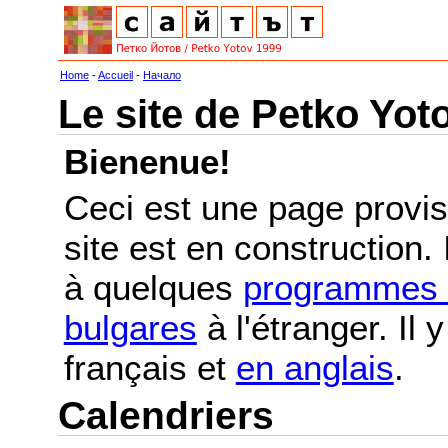
Home
-
Accueil
-
Начало
Le site de Petko Yot
Bienenue!
Ceci est une page provis
site est en construction.
à quelques
programmes e
bulgares
à l'étranger. Il
français et
en anglais
.
Calendriers