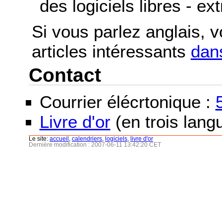
des logiciels libres - ex
Si vous parlez anglais, 
articles intéressants
dans
Contact
Courrier élécrtonique :
Livre d'or
(en trois langu
Le site:
accueil
,
calendriers
,
logiciels
,
livre d'or
Dernière modification : 2007-06-11 13:42:20 CET