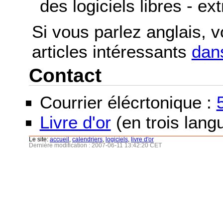
des logiciels libres - ex
Si vous parlez anglais, 
articles intéressants
dans
Contact
Courrier élécrtonique :
Livre d'or
(en trois langu
Le site:
accueil
,
calendriers
,
logiciels
,
livre d'or
Dernière modification : 2007-06-11 13:42:20 CET