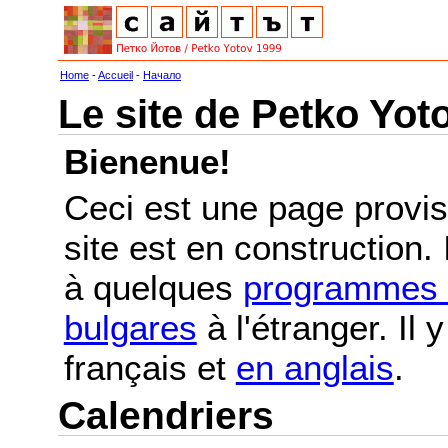
Home
-
Accueil
-
Начало
Le site de Petko Yot
Bienenue!
Ceci est une page provis
site est en construction.
à quelques
programmes e
bulgares
à l'étranger. Il
français et
en anglais
.
Calendriers