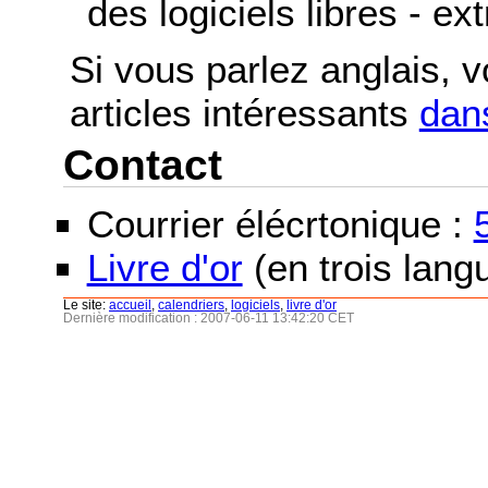
des logiciels libres - ex
Si vous parlez anglais, 
articles intéressants
dans
Contact
Courrier élécrtonique :
Livre d'or
(en trois langu
Le site:
accueil
,
calendriers
,
logiciels
,
livre d'or
Dernière modification : 2007-06-11 13:42:20 CET