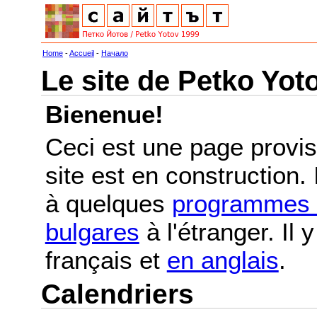
Home
-
Accueil
-
Начало
Le site de Petko Yot
Bienenue!
Ceci est une page provis
site est en construction.
à quelques
programmes e
bulgares
à l'étranger. Il
français et
en anglais
.
Calendriers