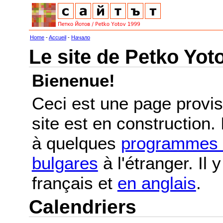
Home
-
Accueil
-
Начало
Le site de Petko Yot
Bienenue!
Ceci est une page provis
site est en construction.
à quelques
programmes e
bulgares
à l'étranger. Il
français et
en anglais
.
Calendriers