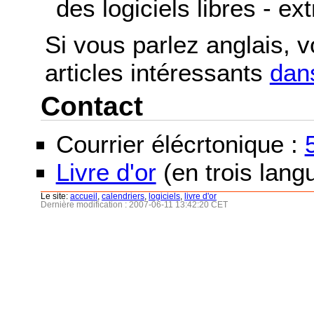
des logiciels libres - ex
Si vous parlez anglais, 
articles intéressants
dans
Contact
Courrier élécrtonique :
Livre d'or
(en trois langu
Le site:
accueil
,
calendriers
,
logiciels
,
livre d'or
Dernière modification : 2007-06-11 13:42:20 CET