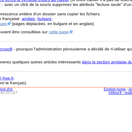
r
- avec un click de la souris supprimez les attributs "lecture seule" d'un
orescence entière d'un dossier sans copier les fichiers.
n française:
anglais
,
bulgare
.
ques
(pages déplacées, en bulgare et en anglais)
uvent être consultées sur
cette page
.
crosoft
- pourquoi l'administration pérouvienne a décidé de n'utiliser que
uverez quelques autres articles intéressants
dans la section anglaise du
 free.fr
.
nt le français).
livre d'or
English home
-
Ac
3:42:20 CET
Virtour.fr - vis