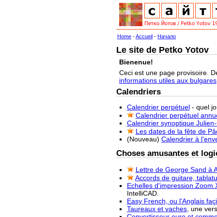
Home
-
Accueil
-
Начало
Le site de Petko Yotov
Bienenue!
Ceci est une page provisoire. D
informations utiles aux bulgares
Calendriers
Calendrier perpétuel
- quel j
Calendrier perpétuel annu
Calendrier synoptique Julien
Les dates de la fête de P
(Nouveau)
Calendrier à l'env
Choses amusantes et logic
Lettre de George Sand à A
Accords de guitare, tablatu
Echelles d'impression Zoom 
IntelliCAD.
Easy French, ou l'Anglais façi
Taureaux et vaches
, une ver
Convertisseur euro et commen