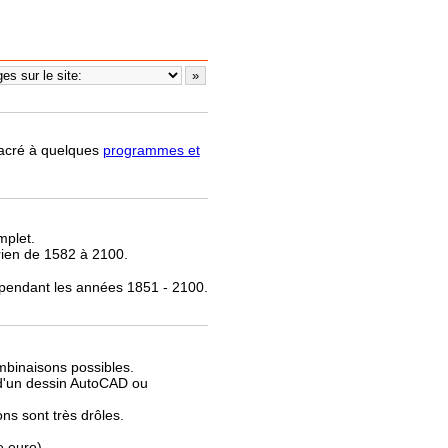
nsacré à quelques
programmes et
mplet.
rien de 1582 à 2100.
 pendant les années 1851 - 2100.
.
mbinaisons possibles.
e d'un dessin AutoCAD ou
ns sont très drôles.
e euro).