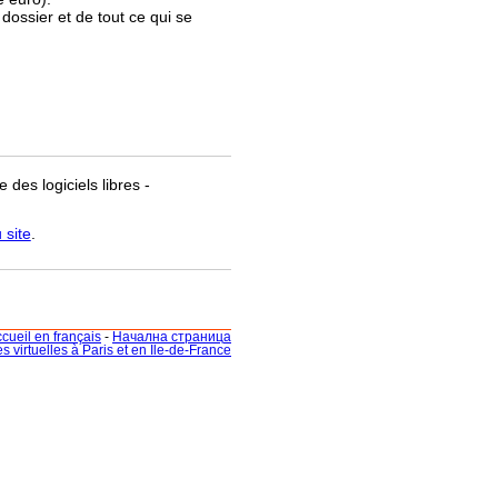
 dossier et de tout ce qui se
 des logiciels libres -
 site
.
cueil en français
-
Начална страница
ites virtuelles à Paris et en Ile-de-France