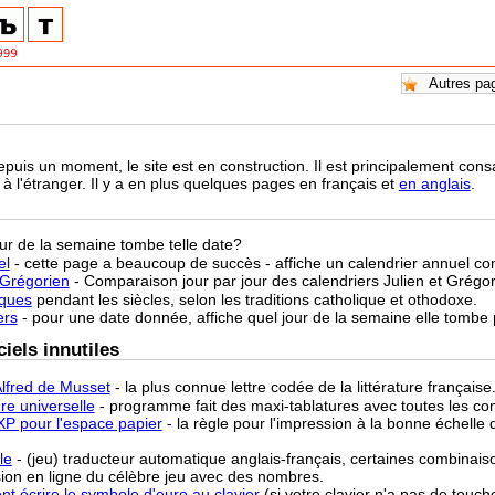
epuis un moment, le site est en construction. Il est principalement co
à l'étranger. Il y a en plus quelques pages en français et
en anglais
.
our de la semaine tombe telle date?
el
- cette page a beaucoup de succès - affiche un calendrier annuel co
-Grégorien
- Comparaison jour par jour des calendriers Julien et Grégo
âques
pendant les siècles, selon les traditions catholique et othodoxe.
ers
- pour une date donnée, affiche quel jour de la semaine elle tombe
iels innutiles
lfred de Musset
- la plus connue lettre codée de la littérature française
re universelle
- programme fait des maxi-tablatures avec toutes les co
XP pour l'espace papier
- la règle pour l'impression à la bonne échell
le
- (jeu) traducteur automatique anglais-français, certaines combinaiso
sion en ligne du célèbre jeu avec des nombres.
t écrire le symbole d'euro au clavier
(si votre clavier n'a pas de touch