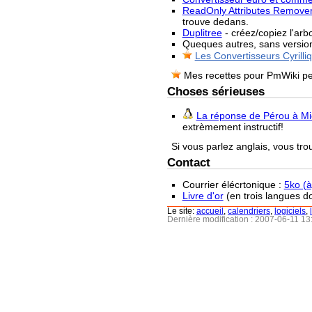
ReadOnly Attributes Remove
trouve dedans.
Duplitree
- créez/copiez l'arb
Queques autres, sans versio
Les Convertisseurs Cyrilli
Mes recettes pour PmWiki pe
Choses sérieuses
La réponse de Pérou à Mi
extrèmement instructif!
Si vous parlez anglais, vous tro
Contact
Courrier élécrtonique :
5ko (à)
Livre d'or
(en trois langues do
Le site:
accueil
,
calendriers
,
logiciels
,
Dernière modification : 2007-06-11 1