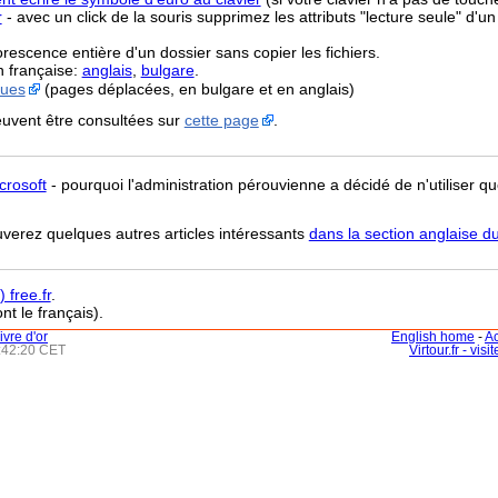
r
- avec un click de la souris supprimez les attributs "lecture seule" d'un
orescence entière d'un dossier sans copier les fichiers.
n française:
anglais
,
bulgare
.
ques
(pages déplacées, en bulgare et en anglais)
uvent être consultées sur
cette page
.
crosoft
- pourquoi l'administration pérouvienne a décidé de n'utiliser que
uverez quelques autres articles intéressants
dans la section anglaise du
 free.fr
.
nt le français).
livre d'or
English home
-
Ac
3:42:20 CET
Virtour.fr - vis