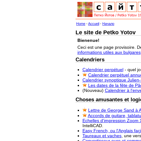
Home
-
Accueil
-
Начало
Le site de Petko Yotov
Bienenue!
Ceci est une page provisoire. D
informations utiles aux bulgares
Calendriers
Calendrier perpétuel
- quel j
Calendrier perpétuel annu
Calendrier synoptique Julien
Les dates de la fête de P
(Nouveau)
Calendrier à l'env
Choses amusantes et logic
Lettre de George Sand à A
Accords de guitare, tablatu
Echelles d'impression Zoom 
IntelliCAD.
Easy French, ou l'Anglais façi
Taureaux et vaches
, une ver
Convertisseur euro et commen