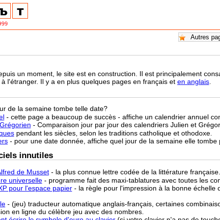
epuis un moment, le site est en construction. Il est principalement co
à l'étranger. Il y a en plus quelques pages en français et
en anglais
.
our de la semaine tombe telle date?
el
- cette page a beaucoup de succès - affiche un calendrier annuel co
-Grégorien
- Comparaison jour par jour des calendriers Julien et Grégo
âques
pendant les siècles, selon les traditions catholique et othodoxe.
ers
- pour une date donnée, affiche quel jour de la semaine elle tombe
iels innutiles
lfred de Musset
- la plus connue lettre codée de la littérature française
re universelle
- programme fait des maxi-tablatures avec toutes les co
XP pour l'espace papier
- la règle pour l'impression à la bonne échell
le
- (jeu) traducteur automatique anglais-français, certaines combinaiso
sion en ligne du célèbre jeu avec des nombres.
t écrire le symbole d'euro au clavier
(si votre clavier n'a pas de touch