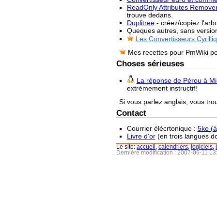
ReadOnly Attributes Remove
trouve dedans.
Duplitree
- créez/copiez l'arb
Queques autres, sans versio
Les Convertisseurs Cyrilli
Mes recettes pour PmWiki pe
Choses sérieuses
La réponse de Pérou à Mi
extrèmement instructif!
Si vous parlez anglais, vous tro
Contact
Courrier élécrtonique :
5ko (à)
Livre d'or
(en trois langues do
Le site:
accueil
,
calendriers
,
logiciels
,
Dernière modification : 2007-06-11 1