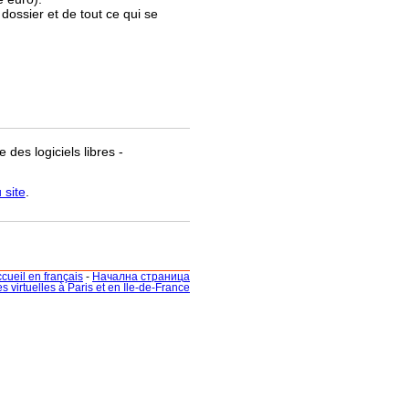
 dossier et de tout ce qui se
 des logiciels libres -
 site
.
cueil en français
-
Начална страница
ites virtuelles à Paris et en Ile-de-France