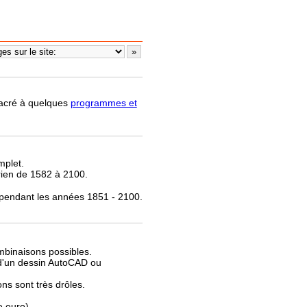
nsacré à quelques
programmes et
mplet.
rien de 1582 à 2100.
 pendant les années 1851 - 2100.
.
mbinaisons possibles.
e d'un dessin AutoCAD ou
ns sont très drôles.
e euro).