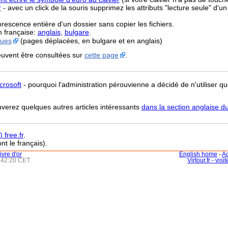
r
- avec un click de la souris supprimez les attributs "lecture seule" d'un
orescence entière d'un dossier sans copier les fichiers.
n française:
anglais
,
bulgare
.
ques
(pages déplacées, en bulgare et en anglais)
uvent être consultées sur
cette page
.
crosoft
- pourquoi l'administration pérouvienne a décidé de n'utiliser que
uverez quelques autres articles intéressants
dans la section anglaise du
 free.fr
.
nt le français).
livre d'or
English home
-
Ac
3:42:20 CET
Virtour.fr - vis