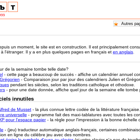
epuis un moment, le site est en construction. Il est principalement co
à l'étranger. Il y a en plus quelques pages en français et
en anglais
.
our de la semaine tombe telle date?
el
- cette page a beaucoup de succès - affiche un calendrier annuel co
-Grégorien
- Comparaison jour par jour des calendriers Julien et Grégo
âques
pendant les siècles, selon les traditions catholique et othodoxe.
ers
- pour une date donnée, affiche quel jour de la semaine elle tombe
iels innutiles
lfred de Musset
- la plus connue lettre codée de la littérature française
re universelle
- programme fait des maxi-tablatures avec toutes les co
XP pour l'espace papier
- la règle pour l'impression à la bonne échell
le
- (jeu) traducteur automatique anglais-français, certaines combinaiso
sion en ligne du célèbre jeu avec des nombres.
t écrire le symbole d'euro au clavier
(si votre clavier n'a pas de touch