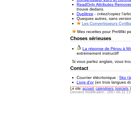
ReadOnly Attributes Remove
trouve dedans.
Duplitree
- créez/copiez l'arb
Queques autres, sans versio
Les Convertisseurs Cyrilli
Mes recettes pour PmWiki pe
Choses sérieuses
La réponse de Pérou à Mi
extrèmement instructif!
Si vous parlez anglais, vous tro
Contact
Courrier élécrtonique :
5ko (à)
Livre d'or
(en trois langues do
Le site:
accueil
,
calendriers
,
logiciels
,
Dernière modification : 2007-06-11 1