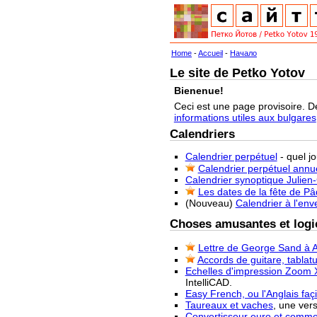
Home
-
Accueil
-
Начало
Le site de Petko Yotov
Bienenue!
Ceci est une page provisoire. D
informations utiles aux bulgares
Calendriers
Calendrier perpétuel
- quel j
Calendrier perpétuel annu
Calendrier synoptique Julien
Les dates de la fête de P
(Nouveau)
Calendrier à l'env
Choses amusantes et logic
Lettre de George Sand à A
Accords de guitare, tablatu
Echelles d'impression Zoom 
IntelliCAD.
Easy French, ou l'Anglais façi
Taureaux et vaches
, une ver
Convertisseur euro et commen