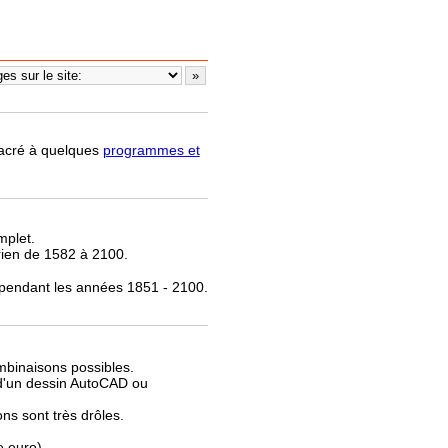
nsacré à quelques
programmes et
mplet.
rien de 1582 à 2100.
 pendant les années 1851 - 2100.
.
mbinaisons possibles.
e d'un dessin AutoCAD ou
ns sont très drôles.
e euro).