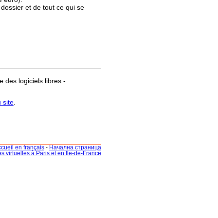
 dossier et de tout ce qui se
 des logiciels libres -
 site
.
cueil en français
-
Начална страница
ites virtuelles à Paris et en Ile-de-France