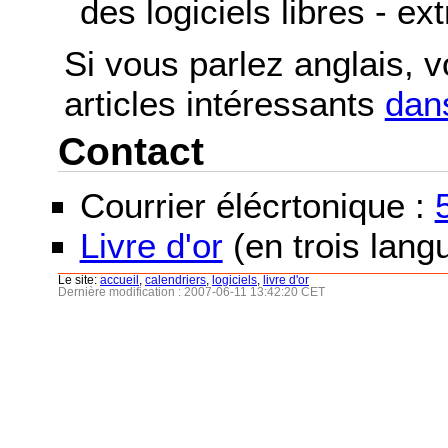
des logiciels libres - ex
Si vous parlez anglais, 
articles intéressants
dans
Contact
Courrier élécrtonique :
Livre d'or
(en trois langu
Le site:
accueil
,
calendriers
,
logiciels
,
livre d'or
Dernière modification : 2007-06-11 13:42:20 CET