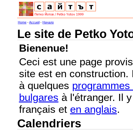
Home
-
Accueil
-
Начало
Le site de Petko Yot
Bienenue!
Ceci est une page provis
site est en construction.
à quelques
programmes e
bulgares
à l'étranger. Il
français et
en anglais
.
Calendriers