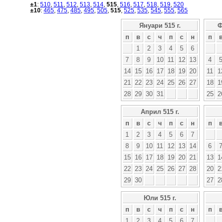
±1
:
510
,
511
,
512
,
513
,
514
,
515
,
516
,
517
,
518
,
519
,
520
±10
:
465
,
475
,
485
,
495
,
505
,
515
,
525
,
535
,
545
,
555
,
565
Януари 515 г.
Ф
п
в
с
ч
п
с
н
п
1
2
3
4
5
6
7
8
9
10
11
12
13
4
14
15
16
17
18
19
20
11
1
21
22
23
24
25
26
27
18
1
28
29
30
31
25
2
Април 515 г.
п
в
с
ч
п
с
н
п
1
2
3
4
5
6
7
8
9
10
11
12
13
14
6
15
16
17
18
19
20
21
13
1
22
23
24
25
26
27
28
20
2
29
30
27
2
Юли 515 г.
п
в
с
ч
п
с
н
п
1
2
3
4
5
6
7