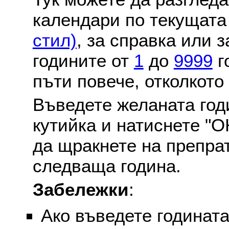
календари по текущат
стил)
, за справка или 
годините от
1
до
9999
г
пъти повече, отколкото
Въведете желаната годи
кутийка и натиснете "О
да щракнете на препра
следваща година.
Забележки
:
Ако въведете годината