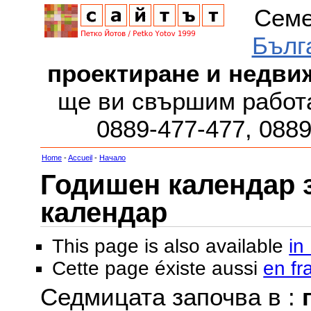
Семе
Бълг
проектиране и недви
ще ви свършим работа
0889-477-477, 088
Home
-
Accueil
-
Начало
Годишен календар за
календар
This page is also available
in
Cette page éxiste aussi
en fr
Седмицата започва в :