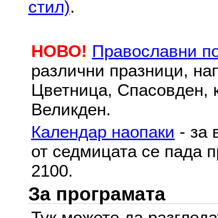
стил)
.
НОВО!
Православни п
различни празници, на
Цветница, Спасовден, к
Великден.
Календар наопаки
- за 
от седмицата се пада п
2100.
За програмата
Тук можете да разглед