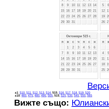
8
9
10
11
12
13
14
5
15
16
17
18
19
20
21
12
1
22
23
24
25
26
27
28
19
2
29
30
31
26
2
Октомври 515 г.
п
в
с
ч
п
с
н
п
1
2
3
4
5
6
7
8
9
10
11
12
13
4
14
15
16
17
18
19
20
11
1
21
22
23
24
25
26
27
18
1
28
29
30
31
25
2
Верси
±1
:
510
,
511
,
512
,
513
,
514
,
515
,
516
,
517
,
518
,
519
,
520
±10
:
465
,
475
,
485
,
495
,
505
,
515
,
525
,
535
,
545
,
555
,
565
Вижте също:
Юлиански