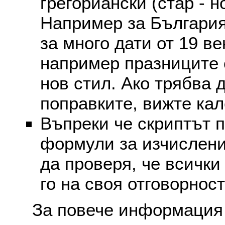
грегориански (стар - н
Например за България
за много дати от 19 в
например празниците 
нов стил. Ако трябва 
поправките, вижте ка
Въпреки че скриптът 
формули за изчислени
да проверя, че всички
го на своя отговорност
За повече информация 