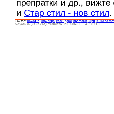
препратки и др., вижте
и
Стар стил - нов стил
.
Сайтът:
началнa
,
кирилица
,
календари
,
програми, игри
,
книга за гос
Актуализация на съдържанието : 2007-06-11 13:41:50 CET