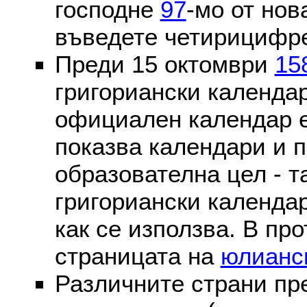
господне
97
-мо от нов
въведете четирицифре
Преди 15 октомври
15
григориански календа
официален календар 
показва календари и п
образователна цел - т
григориански календар
как се използва. В пр
страницата на
юлианс
Различните страни пр