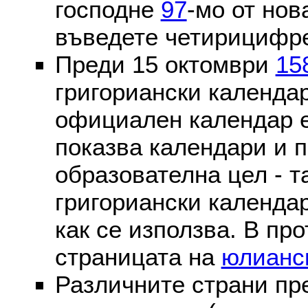
господне
97
-мо от нов
въведете четирицифре
Преди 15 октомври
15
григориански календа
официален календар 
показва календари и п
образователна цел - т
григориански календар
как се използва. В пр
страницата на
юлианс
Различните страни пр