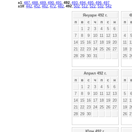
±1
:
487
,
488
,
489
,
490
,
491
,
492
,
493
,
494
,
495
,
496
,
497
±10
:
442
,
452
,
462
,
472
,
482
,
492
,
502
,
512
,
522
,
532
,
542
Януари 492 г.
Ф
п
в
с
ч
п
с
н
п
1
2
3
4
5
6
7
8
9
10
11
12
13
4
14
15
16
17
18
19
20
11
1
21
22
23
24
25
26
27
18
1
28
29
30
31
25
2
Април 492 г.
п
в
с
ч
п
с
н
п
1
2
3
4
5
6
7
8
9
10
11
12
13
5
14
15
16
17
18
19
20
12
1
21
22
23
24
25
26
27
19
2
28
29
30
26
2
Юли 492 г.