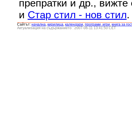
препратки и др., вижте
и
Стар стил - нов стил
.
Сайтът:
началнa
,
кирилица
,
календари
,
програми, игри
,
книга за гос
Актуализация на съдържанието : 2007-06-11 13:41:50 CET