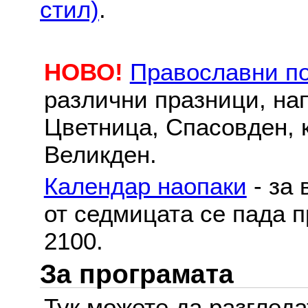
стил)
.
НОВО!
Православни п
различни празници, на
Цветница, Спасовден, к
Великден.
Календар наопаки
- за 
от седмицата се пада п
2100.
За програмата
Тук можете да разглед