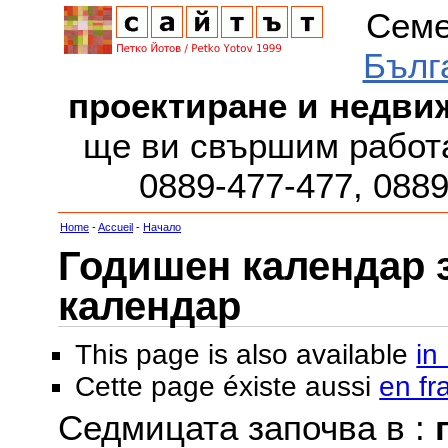
Семе
Бълг
проектиране и недви
ще ви свършим работа
0889-477-477, 088
Home
-
Accueil
-
Начало
Годишен календар за
календар
This page is also available
in
Cette page éxiste aussi
en fr
Седмицата започва в :