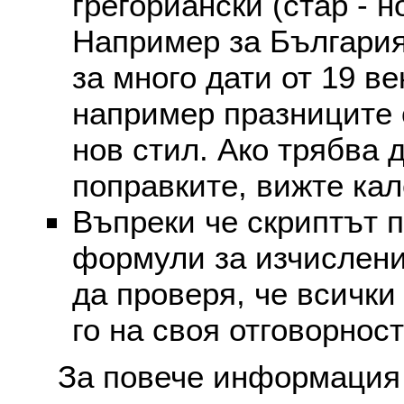
грегориански (стар - н
Например за България
за много дати от 19 в
например празниците 
нов стил. Ако трябва 
поправките, вижте ка
Въпреки че скриптът 
формули за изчислени
да проверя, че всички
го на своя отговорност
За повече информация 