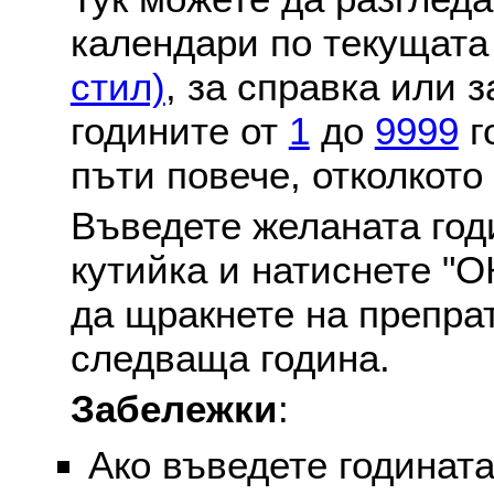
календари по текущат
стил)
, за справка или 
годините от
1
до
9999
г
пъти повече, отколкото
Въведете желаната годи
кутийка и натиснете "О
да щракнете на препра
следваща година.
Забележки
:
Ако въведете годината