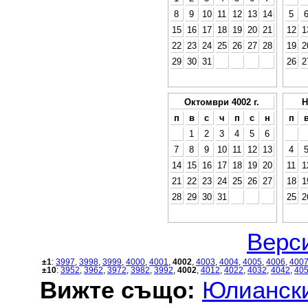
8
9
10
11
12
13
14
5
15
16
17
18
19
20
21
12
1
22
23
24
25
26
27
28
19
2
29
30
31
26
2
Октомври 4002 г.
Н
п
в
с
ч
п
с
н
п
1
2
3
4
5
6
7
8
9
10
11
12
13
4
14
15
16
17
18
19
20
11
1
21
22
23
24
25
26
27
18
1
28
29
30
31
25
2
Верси
±1
:
3997
,
3998
,
3999
,
4000
,
4001
,
4002
,
4003
,
4004
,
4005
,
4006
,
400
±10
:
3952
,
3962
,
3972
,
3982
,
3992
,
4002
,
4012
,
4022
,
4032
,
4042
,
40
Вижте също:
Юлиански