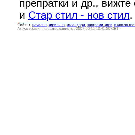
препратки и др., вижте
и
Стар стил - нов стил
.
Сайтът:
началнa
,
кирилица
,
календари
,
програми, игри
,
книга за гос
Актуализация на съдържанието : 2007-06-11 13:41:50 CET