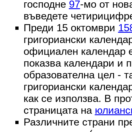
господне
97
-мо от нов
въведете четирицифре
Преди 15 октомври
15
григориански календа
официален календар 
показва календари и п
образователна цел - т
григориански календар
как се използва. В пр
страницата на
юлианс
Различните страни пр