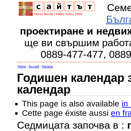
Семе
Бълг
проектиране и недви
ще ви свършим работа
0889-477-477, 088
Home
-
Accueil
-
Начало
Годишен календар за
календар
This page is also available
in
Cette page éxiste aussi
en fr
Седмицата започва в :