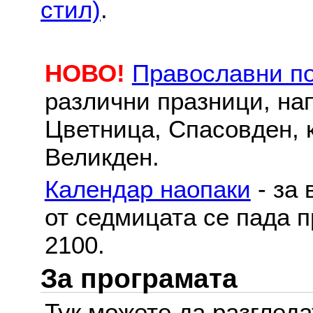
стил)
.
НОВО!
Православни п
различни празници, на
Цветница, Спасовден, к
Великден.
Календар наопаки
- за 
от седмицата се пада п
2100.
За програмата
Тук можете да разглед