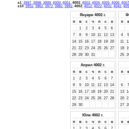
±1
:
3997
,
3998
,
3999
,
4000
,
4001
,
4002
,
4003
,
4004
,
4005
,
4006
,
400
±10
:
3952
,
3962
,
3972
,
3982
,
3992
,
4002
,
4012
,
4022
,
4032
,
4042
,
40
Януари 4002 г.
Ф
п
в
с
ч
п
с
н
п
1
2
3
4
5
6
7
8
9
10
11
12
13
4
14
15
16
17
18
19
20
11
1
21
22
23
24
25
26
27
18
1
28
29
30
31
25
2
Април 4002 г.
п
в
с
ч
п
с
н
п
1
2
3
4
5
6
7
8
9
10
11
12
13
14
6
15
16
17
18
19
20
21
13
1
22
23
24
25
26
27
28
20
2
29
30
27
2
Юли 4002 г.
п
в
с
ч
п
с
н
п
1
2
3
4
5
6
7