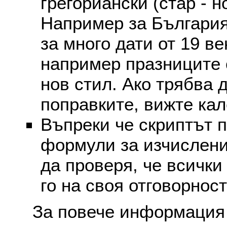
грегориански (стар - н
Например за България
за много дати от 19 в
например празниците 
нов стил. Ако трябва 
поправките, вижте ка
Въпреки че скриптът 
формули за изчислени
да проверя, че всички
го на своя отговорност
За повече информация 