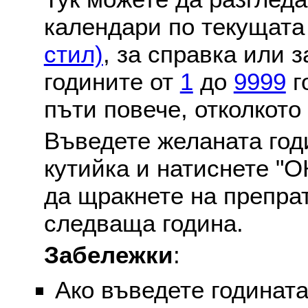
календари по текущат
стил)
, за справка или 
годините от
1
до
9999
г
пъти повече, отколкото
Въведете желаната годи
кутийка и натиснете "О
да щракнете на препра
следваща година.
Забележки
:
Ако въведете годината