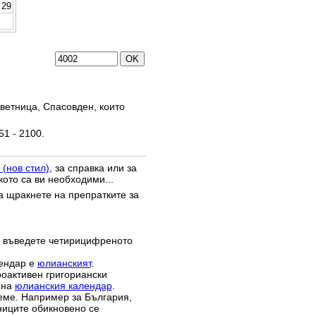
29
ветница, Спасовден, които
51 - 2100.
 (нов стил)
, за справка или за
кото са ви необходими...
да щракнете на препратките за
 въведете четирицифреното
лендар е
юлианският
.
роактивен григориански
 на
юлианския календар
.
реме. Например за България,
зниците обикновено се