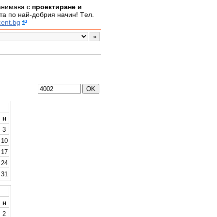
занимава с
проектиране и
а по най-добрия начин! Tел.
ent.bg
н
3
10
17
24
31
н
2