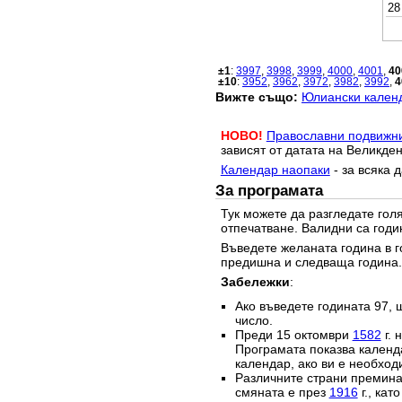
28
±1
:
3997
,
3998
,
3999
,
4000
,
4001
,
40
±10
:
3952
,
3962
,
3972
,
3982
,
3992
,
4
Вижте също:
Юлиански календ
НОВО!
Православни подвижн
зависят от датата на Великден
Календар наопаки
- за всяка 
За програмата
Тук можете да разгледате го
отпечатване. Валидни са годи
Въведете желаната година в г
предишна и следваща година.
Забележки
:
Ако въведете годината 97, 
число.
Преди 15 октомври
1582
г. 
Програмата показва календа
календар, ако ви е необход
Различните страни преминав
смяната е през
1916
г., кат