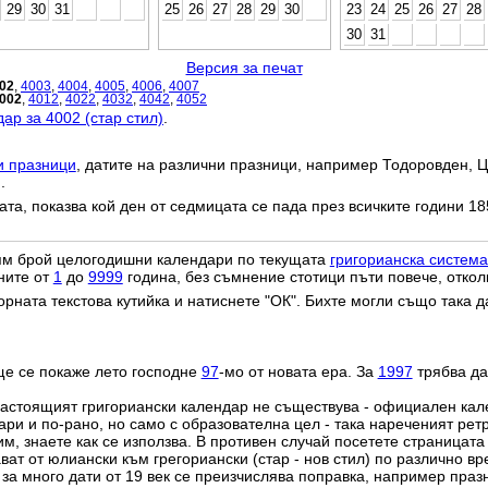
29
30
31
25
26
27
28
29
30
23
24
25
26
27
28
30
31
Версия за печат
02
,
4003
,
4004
,
4005
,
4006
,
4007
002
,
4012
,
4022
,
4032
,
4042
,
4052
ар за 4002 (стар стил)
.
и празници
, датите на различни празници, например Тодоровден, Ц
.
дата, показва кой ден от седмицата се пада през всичките години 18
лям брой целогодишни календари по текущата
григорианска система
ните от
1
до
9999
година, без съмнение стотици пъти повече, откол
орната текстова кутийка и натиснете "ОК". Бихте могли също така 
ще се покаже лето господне
97
-мо от новата ера. За
1997
трябва да
настоящият григориански календар не съществува - официален ка
ри и по-рано, но само с образователна цел - така нареченият рет
им, знаете как се използва. В противен случай посетете страницата
ат от юлиански към грегориански (стар - нов стил) по различно в
о за много дати от 19 век се преизчислява поправка, например пра