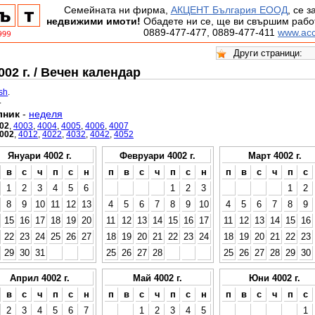
Семейната ни фирма,
АКЦЕНТ България ЕООД
, се 
недвижими имоти!
Обадете ни се, ще ви свършим работ
0889-477-477, 0889-477-411
www.acc
02 г. / Вечен календар
ish
.
.
лник
-
неделя
02
,
4003
,
4004
,
4005
,
4006
,
4007
002
,
4012
,
4022
,
4032
,
4042
,
4052
Януари 4002 г.
Февруари 4002 г.
Март 4002 г.
в
с
ч
п
с
н
п
в
с
ч
п
с
н
п
в
с
ч
п
с
1
2
3
4
5
6
1
2
3
1
2
8
9
10
11
12
13
4
5
6
7
8
9
10
4
5
6
7
8
9
15
16
17
18
19
20
11
12
13
14
15
16
17
11
12
13
14
15
16
22
23
24
25
26
27
18
19
20
21
22
23
24
18
19
20
21
22
23
29
30
31
25
26
27
28
25
26
27
28
29
30
Април 4002 г.
Май 4002 г.
Юни 4002 г.
в
с
ч
п
с
н
п
в
с
ч
п
с
н
п
в
с
ч
п
с
2
3
4
5
6
7
1
2
3
4
5
1