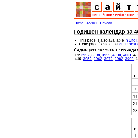
Home
-
Accueil
-
Начало
Годишен календар за 40
This page is also available
in Engl
Cette page éxiste aussi
en français
Седмицата започва в :
понеде
±1
:
3997
,
3998
,
3999
,
4000
,
4001
,
40
±10
:
3952
,
3962
,
3972
,
3982
,
3992
,
4
п
7
14
21
28
п
1