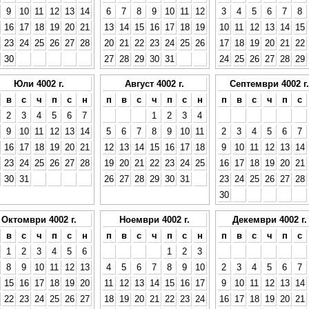
9
10
11
12
13
14
6
7
8
9
10
11
12
3
4
5
6
7
8
16
17
18
19
20
21
13
14
15
16
17
18
19
10
11
12
13
14
15
23
24
25
26
27
28
20
21
22
23
24
25
26
17
18
19
20
21
22
30
27
28
29
30
31
24
25
26
27
28
29
Юли 4002 г.
Август 4002 г.
Септември 4002 г.
в
с
ч
п
с
н
п
в
с
ч
п
с
н
п
в
с
ч
п
с
2
3
4
5
6
7
1
2
3
4
9
10
11
12
13
14
5
6
7
8
9
10
11
2
3
4
5
6
7
16
17
18
19
20
21
12
13
14
15
16
17
18
9
10
11
12
13
14
23
24
25
26
27
28
19
20
21
22
23
24
25
16
17
18
19
20
21
30
31
26
27
28
29
30
31
23
24
25
26
27
28
30
Октомври 4002 г.
Ноември 4002 г.
Декември 4002 г.
в
с
ч
п
с
н
п
в
с
ч
п
с
н
п
в
с
ч
п
с
1
2
3
4
5
6
1
2
3
8
9
10
11
12
13
4
5
6
7
8
9
10
2
3
4
5
6
7
15
16
17
18
19
20
11
12
13
14
15
16
17
9
10
11
12
13
14
22
23
24
25
26
27
18
19
20
21
22
23
24
16
17
18
19
20
21