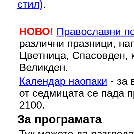
стил)
.
НОВО!
Православни п
различни празници, на
Цветница, Спасовден, к
Великден.
Календар наопаки
- за 
от седмицата се пада п
2100.
За програмата
Тук можете да разглед