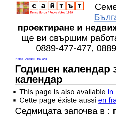
Семе
Бълг
проектиране и недви
ще ви свършим работа
0889-477-477, 088
Home
-
Accueil
-
Начало
Годишен календар за
календар
This page is also available
in
Cette page éxiste aussi
en fr
Седмицата започва в :