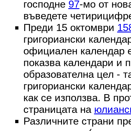
господне
97
-мо от нов
въведете четирицифре
Преди 15 октомври
15
григориански календа
официален календар 
показва календари и п
образователна цел - т
григориански календар
как се използва. В пр
страницата на
юлианс
Различните страни пр