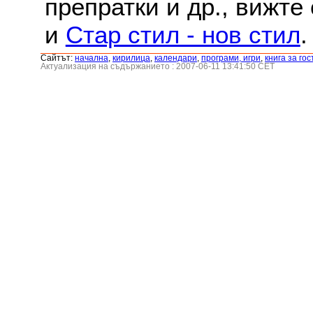
препратки и др., вижте
и
Стар стил - нов стил
.
Сайтът:
началнa
,
кирилица
,
календари
,
програми, игри
,
книга за гос
Актуализация на съдържанието : 2007-06-11 13:41:50 CET