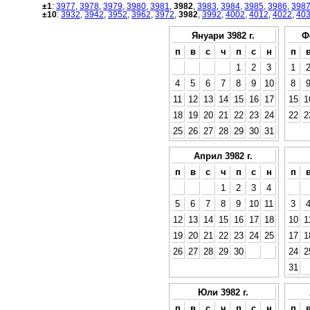
±1
:
3977
,
3978
,
3979
,
3980
,
3981
,
3982
,
3983
,
3984
,
3985
,
3986
,
398
±10
:
3932
,
3942
,
3952
,
3962
,
3972
,
3982
,
3992
,
4002
,
4012
,
4022
,
40
Януари 3982 г.
Ф
п
в
с
ч
п
с
н
п
1
2
3
1
4
5
6
7
8
9
10
8
11
12
13
14
15
16
17
15
1
18
19
20
21
22
23
24
22
2
25
26
27
28
29
30
31
Април 3982 г.
п
в
с
ч
п
с
н
п
1
2
3
4
5
6
7
8
9
10
11
3
12
13
14
15
16
17
18
10
1
19
20
21
22
23
24
25
17
1
26
27
28
29
30
24
2
31
Юли 3982 г.
п
в
с
ч
п
с
н
п