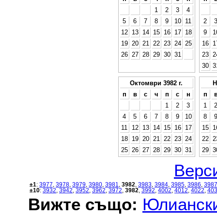
1
2
3
4
5
6
7
8
9
10
11
2
12
13
14
15
16
17
18
9
1
19
20
21
22
23
24
25
16
1
26
27
28
29
30
31
23
2
30
3
Октомври 3982 г.
Н
п
в
с
ч
п
с
н
п
1
2
3
1
4
5
6
7
8
9
10
8
11
12
13
14
15
16
17
15
1
18
19
20
21
22
23
24
22
2
25
26
27
28
29
30
31
29
3
Верси
±1
:
3977
,
3978
,
3979
,
3980
,
3981
,
3982
,
3983
,
3984
,
3985
,
3986
,
398
±10
:
3932
,
3942
,
3952
,
3962
,
3972
,
3982
,
3992
,
4002
,
4012
,
4022
,
40
Вижте също:
Юлиански