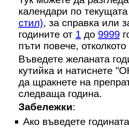
календари по текущат
стил)
, за справка или 
годините от
1
до
9999
г
пъти повече, отколкото
Въведете желаната годи
кутийка и натиснете "О
да щракнете на препра
следваща година.
Забележки
:
Ако въведете годината