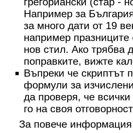
грегориански (стар - н
Например за България
за много дати от 19 в
например празниците 
нов стил. Ако трябва 
поправките, вижте ка
Въпреки че скриптът 
формули за изчислени
да проверя, че всички
го на своя отговорност
За повече информация 