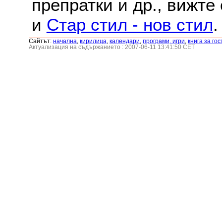
препратки и др., вижте
и
Стар стил - нов стил
.
Сайтът:
началнa
,
кирилица
,
календари
,
програми, игри
,
книга за гос
Актуализация на съдържанието : 2007-06-11 13:41:50 CET