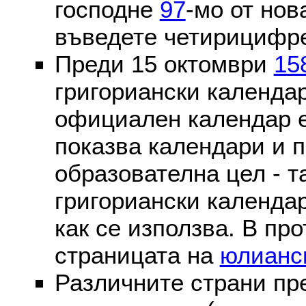
господне
97
-мо от нов
въведете четирицифре
Преди 15 октомври
15
григориански календа
официален календар 
показва календари и п
образователна цел - т
григориански календар
как се използва. В пр
страницата на
юлианс
Различните страни пр