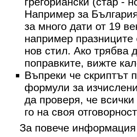
грегориански (стар - н
Например за България
за много дати от 19 в
например празниците 
нов стил. Ако трябва 
поправките, вижте ка
Въпреки че скриптът 
формули за изчислени
да проверя, че всички
го на своя отговорност
За повече информация 