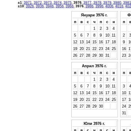
±1
:
3971
,
3972
,
3973
,
3974
,
3975
,
3976
,
3977
,
3978
,
3979
,
3980
,
398
±10
:
3926
,
3936
,
3946
,
3956
,
3966
,
3976
,
3986
,
3996
,
4006
,
4016
,
40
Януари 3976 г.
Ф
п
в
с
ч
п
с
н
п
1
2
3
4
5
6
7
8
9
10
11
2
12
13
14
15
16
17
18
9
1
19
20
21
22
23
24
25
16
1
26
27
28
29
30
31
23
2
Април 3976 г.
п
в
с
ч
п
с
н
п
1
2
3
4
5
6
7
8
9
10
11
3
12
13
14
15
16
17
18
10
1
19
20
21
22
23
24
25
17
1
26
27
28
29
30
24
2
31
Юли 3976 г.
п
в
с
ч
п
с
н
п