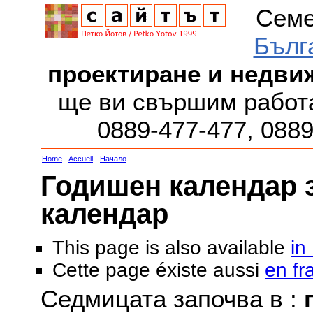
Семе
Бълг
проектиране и недви
ще ви свършим работа
0889-477-477, 088
Home
-
Accueil
-
Начало
Годишен календар за
календар
This page is also available
in
Cette page éxiste aussi
en fr
Седмицата започва в :