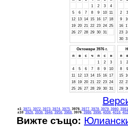
1
2
3
4
5
6
7
8
9
10
11
2
12
13
14
15
16
17
18
9
1
19
20
21
22
23
24
25
16
1
26
27
28
29
30
31
23
2
30
3
Октомври 3976 г.
Н
п
в
с
ч
п
с
н
п
1
2
3
1
4
5
6
7
8
9
10
8
11
12
13
14
15
16
17
15
1
18
19
20
21
22
23
24
22
2
25
26
27
28
29
30
31
29
3
Верси
±1
:
3971
,
3972
,
3973
,
3974
,
3975
,
3976
,
3977
,
3978
,
3979
,
3980
,
398
±10
:
3926
,
3936
,
3946
,
3956
,
3966
,
3976
,
3986
,
3996
,
4006
,
4016
,
40
Вижте също:
Юлиански