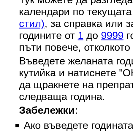
календари по текущат
стил)
, за справка или 
годините от
1
до
9999
г
пъти повече, отколкото
Въведете желаната годи
кутийка и натиснете "О
да щракнете на препра
следваща година.
Забележки
:
Ако въведете годината