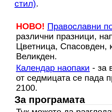
стил)
.
НОВО!
Православни п
различни празници, на
Цветница, Спасовден, к
Великден.
Календар наопаки
- за 
от седмицата се пада п
2100.
За програмата
Тук можете да разглед