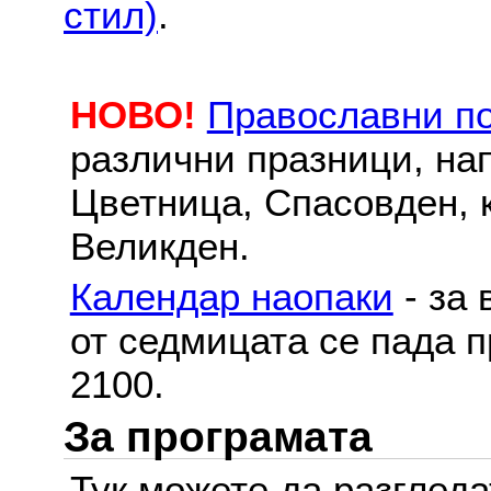
стил)
.
НОВО!
Православни п
различни празници, на
Цветница, Спасовден, к
Великден.
Календар наопаки
- за 
от седмицата се пада п
2100.
За програмата
Тук можете да разглед