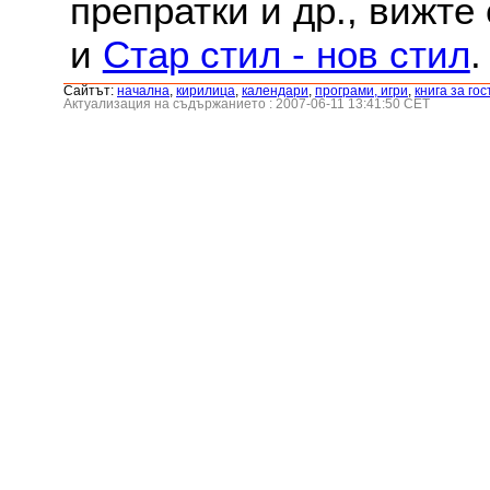
препратки и др., вижте
и
Стар стил - нов стил
.
Сайтът:
началнa
,
кирилица
,
календари
,
програми, игри
,
книга за гос
Актуализация на съдържанието : 2007-06-11 13:41:50 CET