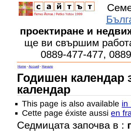
Семе
Бълг
проектиране и недви
ще ви свършим работа
0889-477-477, 088
Home
-
Accueil
-
Начало
Годишен календар за
календар
This page is also available
in
Cette page éxiste aussi
en fr
Седмицата започва в :