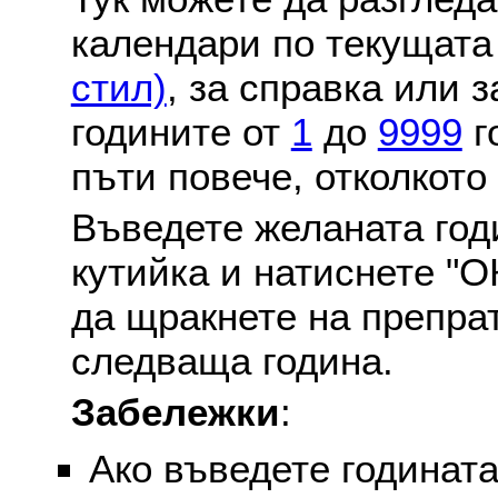
календари по текущат
стил)
, за справка или 
годините от
1
до
9999
г
пъти повече, отколкото
Въведете желаната годи
кутийка и натиснете "О
да щракнете на препра
следваща година.
Забележки
:
Ако въведете годината