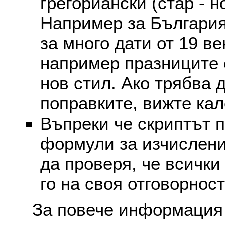
грегориански (стар - н
Например за България
за много дати от 19 в
например празниците 
нов стил. Ако трябва 
поправките, вижте ка
Въпреки че скриптът 
формули за изчислени
да проверя, че всички
го на своя отговорност
За повече информация 