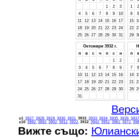
1
2
3
1
4
5
6
7
8
9
10
8
11
12
13
14
15
16
17
15
1
18
19
20
21
22
23
24
22
2
25
26
27
28
29
30
31
29
3
Октомври 3932 г.
Н
п
в
с
ч
п
с
н
п
1
2
3
4
5
6
7
8
9
7
10
11
12
13
14
15
16
14
1
17
18
19
20
21
22
23
21
2
24
25
26
27
28
29
30
28
2
31
Верси
±1
:
3927
,
3928
,
3929
,
3930
,
3931
,
3932
,
3933
,
3934
,
3935
,
3936
,
393
±10
:
3882
,
3892
,
3902
,
3912
,
3922
,
3932
,
3942
,
3952
,
3962
,
3972
,
39
Вижте също:
Юлиански