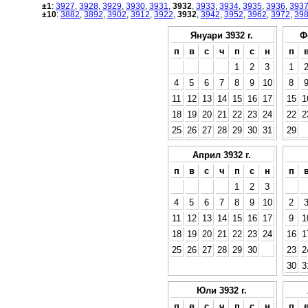
±1
:
3927
,
3928
,
3929
,
3930
,
3931
,
3932
,
3933
,
3934
,
3935
,
3936
,
393
±10
:
3882
,
3892
,
3902
,
3912
,
3922
,
3932
,
3942
,
3952
,
3962
,
3972
,
39
Януари 3932 г.
Ф
п
в
с
ч
п
с
н
п
1
2
3
1
4
5
6
7
8
9
10
8
11
12
13
14
15
16
17
15
1
18
19
20
21
22
23
24
22
2
25
26
27
28
29
30
31
29
Април 3932 г.
п
в
с
ч
п
с
н
п
1
2
3
4
5
6
7
8
9
10
2
11
12
13
14
15
16
17
9
1
18
19
20
21
22
23
24
16
1
25
26
27
28
29
30
23
2
30
3
Юли 3932 г.
п
в
с
ч
п
с
н
п