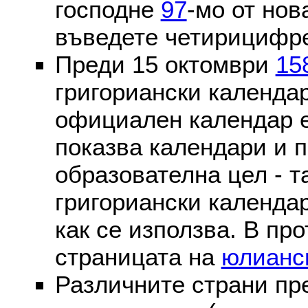
господне
97
-мо от нов
въведете четирицифре
Преди 15 октомври
15
григориански календа
официален календар 
показва календари и п
образователна цел - т
григориански календар
как се използва. В пр
страницата на
юлианс
Различните страни пр