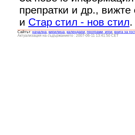
препратки и др., вижте
и
Стар стил - нов стил
.
Сайтът:
началнa
,
кирилица
,
календари
,
програми, игри
,
книга за гос
Актуализация на съдържанието : 2007-06-11 13:41:50 CET