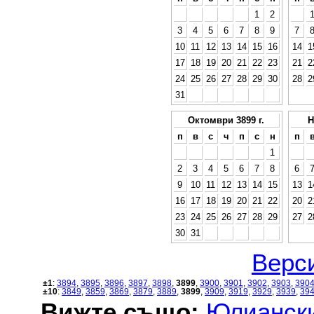
1
2
3
4
5
6
7
8
9
7
10
11
12
13
14
15
16
14
1
17
18
19
20
21
22
23
21
2
24
25
26
27
28
29
30
28
2
31
Октомври 3899 г.
Н
п
в
с
ч
п
с
н
п
1
2
3
4
5
6
7
8
6
9
10
11
12
13
14
15
13
1
16
17
18
19
20
21
22
20
2
23
24
25
26
27
28
29
27
2
30
31
Верси
±1
:
3894
,
3895
,
3896
,
3897
,
3898
,
3899
,
3900
,
3901
,
3902
,
3903
,
390
±10
:
3849
,
3859
,
3869
,
3879
,
3889
,
3899
,
3909
,
3919
,
3929
,
3939
,
39
Вижте също:
Юлиански