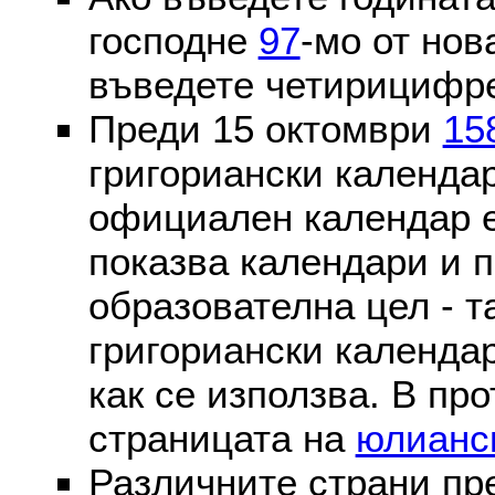
господне
97
-мо от нов
въведете четирицифре
Преди 15 октомври
15
григориански календа
официален календар 
показва календари и п
образователна цел - т
григориански календар
как се използва. В пр
страницата на
юлианс
Различните страни пр