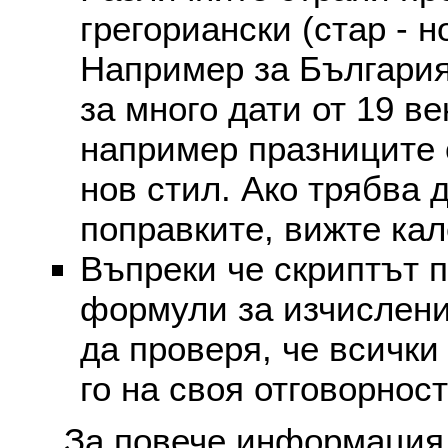
грегориански (стар - н
Например за България
за много дати от 19 в
например празниците 
нов стил. Ако трябва 
поправките, вижте ка
Въпреки че скриптът 
формули за изчислени
да проверя, че всички
го на своя отговорност
За повече информация 