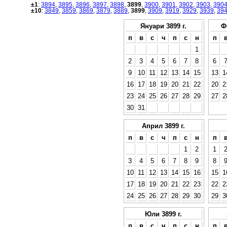
±1
:
3894
,
3895
,
3896
,
3897
,
3898
,
3899
,
3900
,
3901
,
3902
,
3903
,
390
±10
:
3849
,
3859
,
3869
,
3879
,
3889
,
3899
,
3909
,
3919
,
3929
,
3939
,
39
Януари 3899 г.
Ф
п
в
с
ч
п
с
н
п
1
2
3
4
5
6
7
8
6
9
10
11
12
13
14
15
13
1
16
17
18
19
20
21
22
20
2
23
24
25
26
27
28
29
27
2
30
31
Април 3899 г.
п
в
с
ч
п
с
н
п
1
2
1
3
4
5
6
7
8
9
8
10
11
12
13
14
15
16
15
1
17
18
19
20
21
22
23
22
2
24
25
26
27
28
29
30
29
3
Юли 3899 г.
п
в
с
ч
п
с
н
п