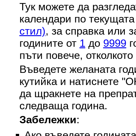
Тук можете да разглед
календари по текущат
стил)
, за справка или 
годините от
1
до
9999
г
пъти повече, отколкото
Въведете желаната годи
кутийка и натиснете "О
да щракнете на препра
следваща година.
Забележки
:
Ако въведете годината