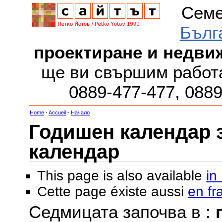
Семе
Бълг
проектиране и недви
ще ви свършим работа
0889-477-477, 088
Home
-
Accueil
-
Начало
Годишен календар за
календар
This page is also available
in
Cette page éxiste aussi
en fr
Седмицата започва в :