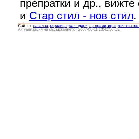
препратки и др., вижте
и
Стар стил - нов стил
.
Сайтът:
началнa
,
кирилица
,
календари
,
програми, игри
,
книга за гос
Актуализация на съдържанието : 2007-06-11 13:41:50 CET