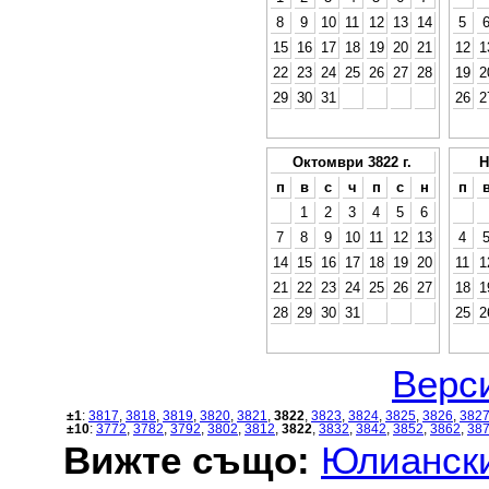
8
9
10
11
12
13
14
5
15
16
17
18
19
20
21
12
1
22
23
24
25
26
27
28
19
2
29
30
31
26
2
Октомври 3822 г.
Н
п
в
с
ч
п
с
н
п
1
2
3
4
5
6
7
8
9
10
11
12
13
4
14
15
16
17
18
19
20
11
1
21
22
23
24
25
26
27
18
1
28
29
30
31
25
2
Верси
±1
:
3817
,
3818
,
3819
,
3820
,
3821
,
3822
,
3823
,
3824
,
3825
,
3826
,
382
±10
:
3772
,
3782
,
3792
,
3802
,
3812
,
3822
,
3832
,
3842
,
3852
,
3862
,
38
Вижте също:
Юлиански