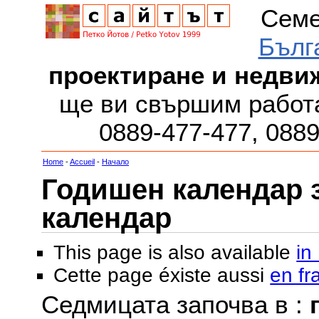
Семе
Бълг
проектиране и недви
ще ви свършим работа
0889-477-477, 088
Home
-
Accueil
-
Начало
Годишен календар за
календар
This page is also available
in
Cette page éxiste aussi
en fr
Седмицата започва в :