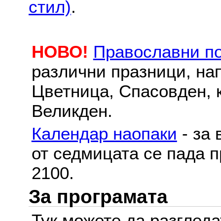
стил)
.
НОВО!
Православни п
различни празници, на
Цветница, Спасовден, к
Великден.
Календар наопаки
- за 
от седмицата се пада п
2100.
За програмата
Тук можете да разглед