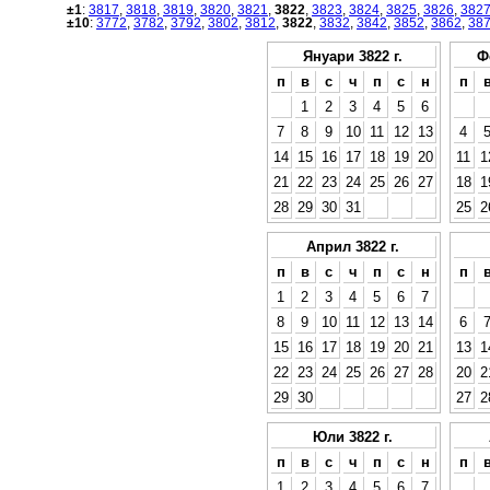
±1
:
3817
,
3818
,
3819
,
3820
,
3821
,
3822
,
3823
,
3824
,
3825
,
3826
,
382
±10
:
3772
,
3782
,
3792
,
3802
,
3812
,
3822
,
3832
,
3842
,
3852
,
3862
,
38
Януари 3822 г.
Ф
п
в
с
ч
п
с
н
п
1
2
3
4
5
6
7
8
9
10
11
12
13
4
14
15
16
17
18
19
20
11
1
21
22
23
24
25
26
27
18
1
28
29
30
31
25
2
Април 3822 г.
п
в
с
ч
п
с
н
п
1
2
3
4
5
6
7
8
9
10
11
12
13
14
6
15
16
17
18
19
20
21
13
1
22
23
24
25
26
27
28
20
2
29
30
27
2
Юли 3822 г.
п
в
с
ч
п
с
н
п
1
2
3
4
5
6
7