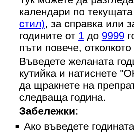
календари по текущат
стил)
, за справка или 
годините от
1
до
9999
г
пъти повече, отколкото
Въведете желаната годи
кутийка и натиснете "О
да щракнете на препра
следваща година.
Забележки
:
Ако въведете годината