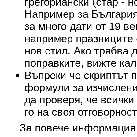
грегориански (стар - н
Например за България
за много дати от 19 в
например празниците 
нов стил. Ако трябва 
поправките, вижте ка
Въпреки че скриптът 
формули за изчислени
да проверя, че всички
го на своя отговорност
За повече информация 