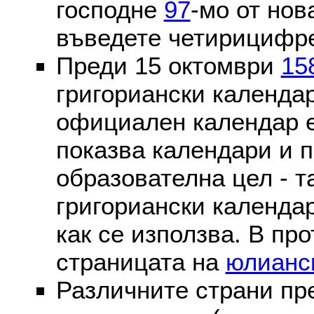
господне
97
-мо от нов
въведете четирицифре
Преди 15 октомври
15
григориански календа
официален календар 
показва календари и п
образователна цел - т
григориански календар
как се използва. В пр
страницата на
юлианс
Различните страни пр