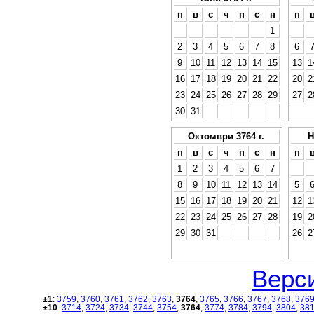
п
в
с
ч
п
с
н
п
1
2
3
4
5
6
7
8
6
9
10
11
12
13
14
15
13
1
16
17
18
19
20
21
22
20
2
23
24
25
26
27
28
29
27
2
30
31
Октомври 3764 г.
Н
п
в
с
ч
п
с
н
п
1
2
3
4
5
6
7
8
9
10
11
12
13
14
5
15
16
17
18
19
20
21
12
1
22
23
24
25
26
27
28
19
2
29
30
31
26
2
Верси
±1
:
3759
,
3760
,
3761
,
3762
,
3763
,
3764
,
3765
,
3766
,
3767
,
3768
,
376
±10
:
3714
,
3724
,
3734
,
3744
,
3754
,
3764
,
3774
,
3784
,
3794
,
3804
,
38