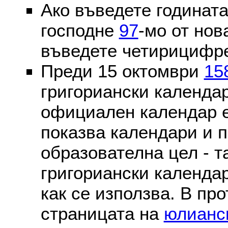
Ако въведете годината
господне
97
-мо от нов
въведете четирицифре
Преди 15 октомври
15
григориански календа
официален календар 
показва календари и п
образователна цел - т
григориански календар
как се използва. В пр
страницата на
юлианс