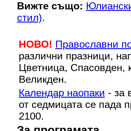
Вижте също:
Юлиански
стил)
.
НОВО!
Православни п
различни празници, на
Цветница, Спасовден, к
Великден.
Календар наопаки
- за 
от седмицата се пада п
2100.
За програмата