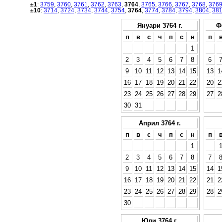
±1
:
3759
,
3760
,
3761
,
3762
,
3763
,
3764
,
3765
,
3766
,
3767
,
3768
,
376
±10
:
3714
,
3724
,
3734
,
3744
,
3754
,
3764
,
3774
,
3784
,
3794
,
3804
,
38
Януари 3764 г.
Ф
п
в
с
ч
п
с
н
п
1
2
3
4
5
6
7
8
6
9
10
11
12
13
14
15
13
1
16
17
18
19
20
21
22
20
2
23
24
25
26
27
28
29
27
2
30
31
Април 3764 г.
п
в
с
ч
п
с
н
п
1
2
3
4
5
6
7
8
7
9
10
11
12
13
14
15
14
1
16
17
18
19
20
21
22
21
2
23
24
25
26
27
28
29
28
2
30
Юли 3764 г.