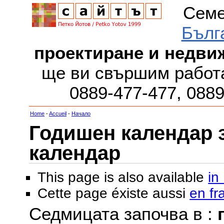
Семе
Бълг
проектиране и недви
ще ви свършим работа
0889-477-477, 088
Home
-
Accueil
-
Начало
Годишен календар за
календар
This page is also available
in
Cette page éxiste aussi
en fr
Седмицата започва в :