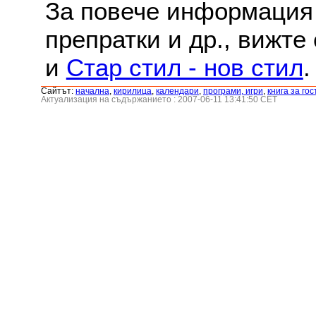
За повече информация 
препратки и др., вижте
и
Стар стил - нов стил
.
Сайтът:
началнa
,
кирилица
,
календари
,
програми, игри
,
книга за гос
Актуализация на съдържанието : 2007-06-11 13:41:50 CET