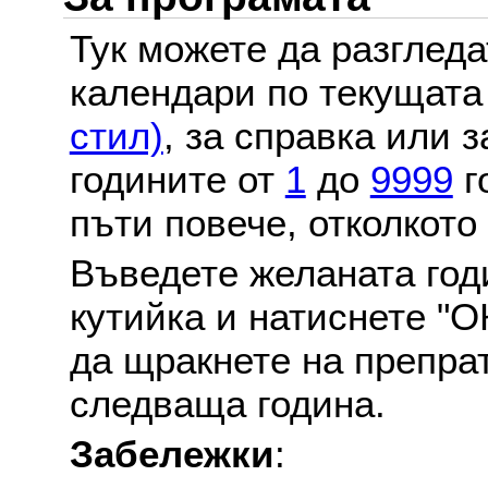
Тук можете да разглед
календари по текущат
стил)
, за справка или 
годините от
1
до
9999
г
пъти повече, отколкото
Въведете желаната годи
кутийка и натиснете "О
да щракнете на препра
следваща година.
Забележки
: