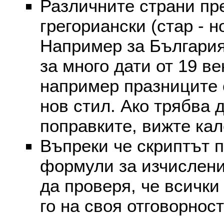
Различните страни пр
грегориански (стар - н
Например за България
за много дати от 19 в
например празниците 
нов стил. Ако трябва 
поправките, вижте ка
Въпреки че скриптът 
формули за изчислени
да проверя, че всички
го на своя отговорност