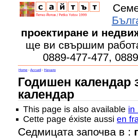
Семе
Бълг
проектиране и недви
ще ви свършим работа
0889-477-477, 088
Home
-
Accueil
-
Начало
Годишен календар за
календар
This page is also available
in
Cette page éxiste aussi
en fr
Седмицата започва в :