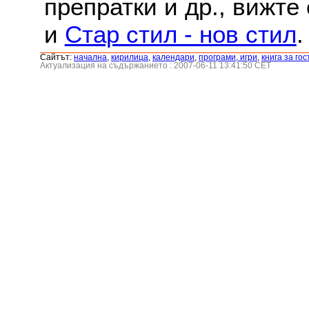
препратки и др., вижте
и
Стар стил - нов стил
.
Сайтът:
началнa
,
кирилица
,
календари
,
програми, игри
,
книга за гос
Актуализация на съдържанието : 2007-06-11 13:41:50 CET