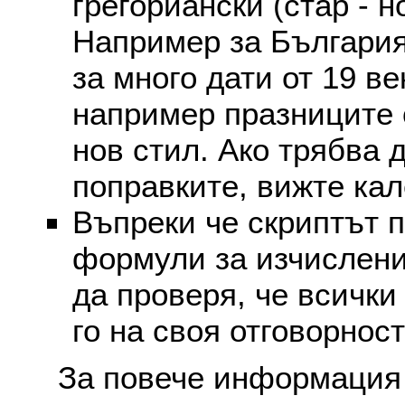
грегориански (стар - н
Например за България
за много дати от 19 в
например празниците 
нов стил. Ако трябва 
поправките, вижте ка
Въпреки че скриптът 
формули за изчислени
да проверя, че всички
го на своя отговорност
За повече информация 