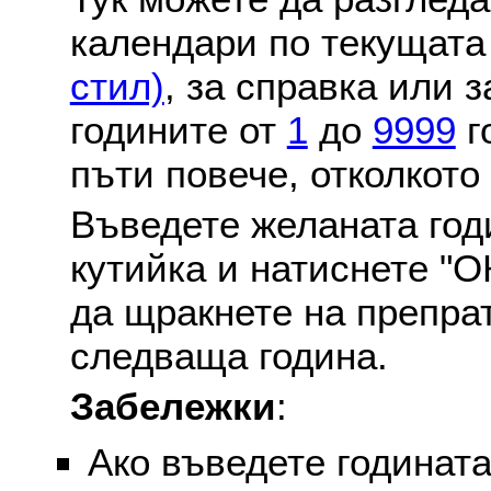
календари по текущат
стил)
, за справка или 
годините от
1
до
9999
г
пъти повече, отколкото
Въведете желаната годи
кутийка и натиснете "О
да щракнете на препра
следваща година.
Забележки
:
Ако въведете годината