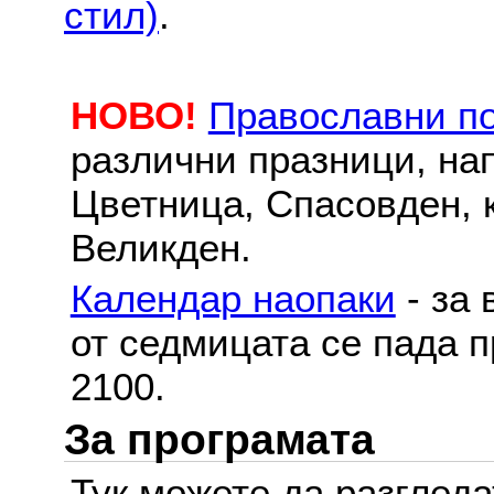
стил)
.
НОВО!
Православни п
различни празници, на
Цветница, Спасовден, к
Великден.
Календар наопаки
- за 
от седмицата се пада п
2100.
За програмата
Тук можете да разглед