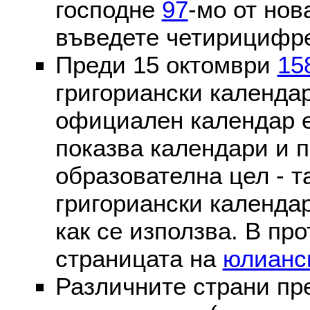
господне
97
-мо от нов
въведете четирицифре
Преди 15 октомври
15
григориански календа
официален календар 
показва календари и п
образователна цел - т
григориански календар
как се използва. В пр
страницата на
юлианс
Различните страни пр