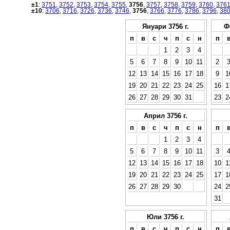
±1
:
3751
,
3752
,
3753
,
3754
,
3755
,
3756
,
3757
,
3758
,
3759
,
3760
,
376
±10
:
3706
,
3716
,
3726
,
3736
,
3746
,
3756
,
3766
,
3776
,
3786
,
3796
,
38
Януари 3756 г.
Ф
п
в
с
ч
п
с
н
п
1
2
3
4
5
6
7
8
9
10
11
2
12
13
14
15
16
17
18
9
1
19
20
21
22
23
24
25
16
1
26
27
28
29
30
31
23
2
Април 3756 г.
п
в
с
ч
п
с
н
п
1
2
3
4
5
6
7
8
9
10
11
3
12
13
14
15
16
17
18
10
1
19
20
21
22
23
24
25
17
1
26
27
28
29
30
24
2
31
Юли 3756 г.
п
в
с
ч
п
с
н
п