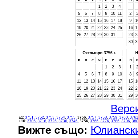
1
2
3
4
5
6
7
8
9
10
11
2
12
13
14
15
16
17
18
9
1
19
20
21
22
23
24
25
16
1
26
27
28
29
30
31
23
2
30
3
Октомври 3756 г.
Н
п
в
с
ч
п
с
н
п
1
2
3
1
4
5
6
7
8
9
10
8
11
12
13
14
15
16
17
15
1
18
19
20
21
22
23
24
22
2
25
26
27
28
29
30
31
29
3
Верси
±1
:
3751
,
3752
,
3753
,
3754
,
3755
,
3756
,
3757
,
3758
,
3759
,
3760
,
376
±10
:
3706
,
3716
,
3726
,
3736
,
3746
,
3756
,
3766
,
3776
,
3786
,
3796
,
38
Вижте също:
Юлиански