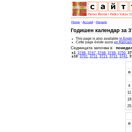
Home
-
Accueil
-
Начало
Годишен календар за 37
This page is also available
in Engl
Cette page éxiste aussi
en français
Седмицата започва в :
понеде
±1
:
3746
,
3747
,
3748
,
3749
,
3750
,
37
±10
:
3701
,
3711
,
3721
,
3731
,
3741
,
3
п
4
11
18
25
п