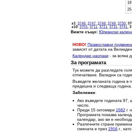
18
25
±1
:
3746
,
3747
,
3748
,
3749
,
3750
,
37
±10
:
3701
,
3711
,
3721
,
3731
,
3741
,
3
Вижте също:
Юлиански календ
НОВО!
Православни подвижн
зависят от датата на Великден
Календар наопаки
- за всяка 
За програмата
Тук можете да разгледате го
отпечатване. Валидни са годи
Въведете желаната година в г
предишна и следваща година.
Забележки
:
Ако въведете годината 97, 
число.
Преди 15 октомври
1582
г. 
Програмата показва календа
календар, ако ви е необход
Различните страни преминав
смяната е през
1916
г., кат