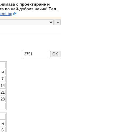
занимава с
проектиране и
а по най-добрия начин! Tел.
ent.bg
н
7
14
21
28
н
6