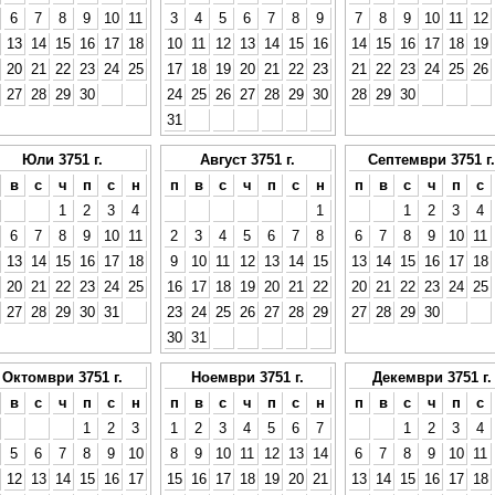
6
7
8
9
10
11
3
4
5
6
7
8
9
7
8
9
10
11
12
13
14
15
16
17
18
10
11
12
13
14
15
16
14
15
16
17
18
19
20
21
22
23
24
25
17
18
19
20
21
22
23
21
22
23
24
25
26
27
28
29
30
24
25
26
27
28
29
30
28
29
30
31
Юли 3751 г.
Август 3751 г.
Септември 3751 г.
в
с
ч
п
с
н
п
в
с
ч
п
с
н
п
в
с
ч
п
с
1
2
3
4
1
1
2
3
4
6
7
8
9
10
11
2
3
4
5
6
7
8
6
7
8
9
10
11
13
14
15
16
17
18
9
10
11
12
13
14
15
13
14
15
16
17
18
20
21
22
23
24
25
16
17
18
19
20
21
22
20
21
22
23
24
25
27
28
29
30
31
23
24
25
26
27
28
29
27
28
29
30
30
31
Октомври 3751 г.
Ноември 3751 г.
Декември 3751 г.
в
с
ч
п
с
н
п
в
с
ч
п
с
н
п
в
с
ч
п
с
1
2
3
1
2
3
4
5
6
7
1
2
3
4
5
6
7
8
9
10
8
9
10
11
12
13
14
6
7
8
9
10
11
12
13
14
15
16
17
15
16
17
18
19
20
21
13
14
15
16
17
18