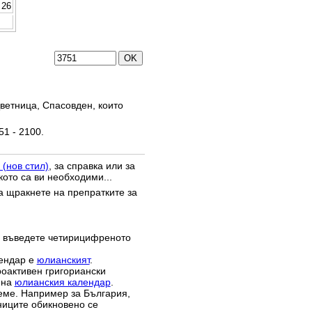
26
ветница, Спасовден, които
51 - 2100.
 (нов стил)
, за справка или за
кото са ви необходими...
да щракнете на препратките за
 въведете четирицифреното
лендар е
юлианският
.
роактивен григориански
 на
юлианския календар
.
реме. Например за България,
зниците обикновено се