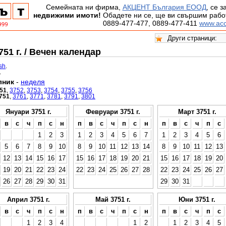
Семейната ни фирма,
АКЦЕНТ България ЕООД
, се 
недвижими имоти!
Обадете ни се, ще ви свършим работ
0889-477-477, 0889-477-411
www.acc
51 г. / Вечен календар
ish
.
.
лник
-
неделя
51
,
3752
,
3753
,
3754
,
3755
,
3756
751
,
3761
,
3771
,
3781
,
3791
,
3801
Януари 3751 г.
Февруари 3751 г.
Март 3751 г.
в
с
ч
п
с
н
п
в
с
ч
п
с
н
п
в
с
ч
п
с
1
2
3
1
2
3
4
5
6
7
1
2
3
4
5
6
5
6
7
8
9
10
8
9
10
11
12
13
14
8
9
10
11
12
13
12
13
14
15
16
17
15
16
17
18
19
20
21
15
16
17
18
19
20
19
20
21
22
23
24
22
23
24
25
26
27
28
22
23
24
25
26
27
26
27
28
29
30
31
29
30
31
Април 3751 г.
Май 3751 г.
Юни 3751 г.
в
с
ч
п
с
н
п
в
с
ч
п
с
н
п
в
с
ч
п
с
1
2
3
4
1
2
1
2
3
4
5