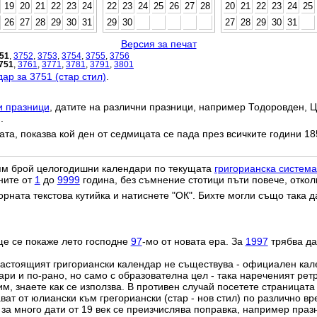
19
20
21
22
23
24
22
23
24
25
26
27
28
20
21
22
23
24
25
26
27
28
29
30
31
29
30
27
28
29
30
31
Версия за печат
51
,
3752
,
3753
,
3754
,
3755
,
3756
751
,
3761
,
3771
,
3781
,
3791
,
3801
ар за 3751 (стар стил)
.
и празници
, датите на различни празници, например Тодоровден, Ц
.
дата, показва кой ден от седмицата се пада през всичките години 18
лям брой целогодишни календари по текущата
григорианска система
ните от
1
до
9999
година, без съмнение стотици пъти повече, откол
орната текстова кутийка и натиснете "ОК". Бихте могли също така 
ще се покаже лето господне
97
-мо от новата ера. За
1997
трябва да
настоящият григориански календар не съществува - официален ка
ри и по-рано, но само с образователна цел - така нареченият рет
им, знаете как се използва. В противен случай посетете страницата
ат от юлиански към грегориански (стар - нов стил) по различно в
о за много дати от 19 век се преизчислява поправка, например пра