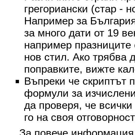
грегориански (стар - н
Например за България
за много дати от 19 в
например празниците 
нов стил. Ако трябва 
поправките, вижте ка
Въпреки че скриптът 
формули за изчислени
да проверя, че всички
го на своя отговорност
За повече информация 