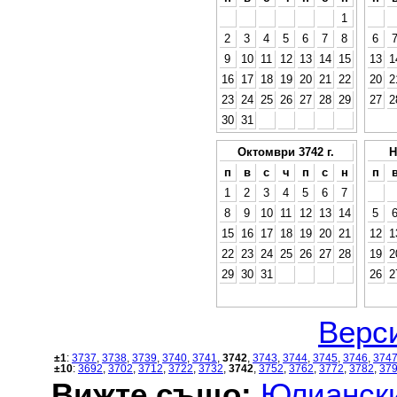
1
2
3
4
5
6
7
8
6
9
10
11
12
13
14
15
13
1
16
17
18
19
20
21
22
20
2
23
24
25
26
27
28
29
27
2
30
31
Октомври 3742 г.
Н
п
в
с
ч
п
с
н
п
1
2
3
4
5
6
7
8
9
10
11
12
13
14
5
15
16
17
18
19
20
21
12
1
22
23
24
25
26
27
28
19
2
29
30
31
26
2
Верси
±1
:
3737
,
3738
,
3739
,
3740
,
3741
,
3742
,
3743
,
3744
,
3745
,
3746
,
374
±10
:
3692
,
3702
,
3712
,
3722
,
3732
,
3742
,
3752
,
3762
,
3772
,
3782
,
37
Вижте също:
Юлиански