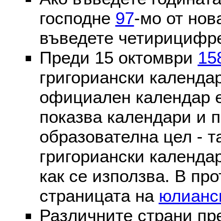
господне
97
-мо от нов
въведете четирицифре
Преди 15 октомври
15
григориански календа
официален календар 
показва календари и п
образователна цел - т
григориански календар
как се използва. В пр
страницата на
юлианс
Различните страни пр