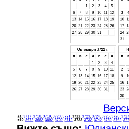
1
2
3
4
5
6
7
8
9
10
11
12
3
13
14
15
16
17
18
19
10
1
20
21
22
23
24
25
26
17
1
27
28
29
30
31
24
2
31
Октомври 3722 г.
Н
п
в
с
ч
п
с
н
п
1
2
3
4
5
6
7
8
9
10
11
2
12
13
14
15
16
17
18
9
1
19
20
21
22
23
24
25
16
1
26
27
28
29
30
31
23
2
30
Верси
±1
:
3717
,
3718
,
3719
,
3720
,
3721
,
3722
,
3723
,
3724
,
3725
,
3726
,
372
±10
:
3672
,
3682
,
3692
,
3702
,
3712
,
3722
,
3732
,
3742
,
3752
,
3762
,
37
Вижте също:
Юлиански