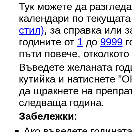
Тук можете да разглед
календари по текущат
стил)
, за справка или 
годините от
1
до
9999
г
пъти повече, отколкото
Въведете желаната годи
кутийка и натиснете "О
да щракнете на препра
следваща година.
Забележки
:
Ако въведете годината