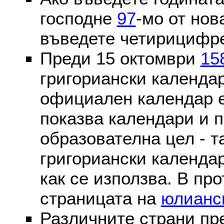
господне
97
-мо от нов
въведете четирицифре
Преди 15 октомври
15
григориански календа
официален календар 
показва календари и п
образователна цел - т
григориански календар
как се използва. В пр
страницата на
юлианс
Различните страни пр