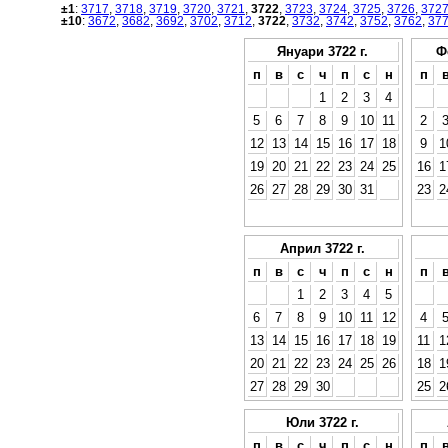
±1
:
3717
,
3718
,
3719
,
3720
,
3721
,
3722
,
3723
,
3724
,
3725
,
3726
,
372
±10
:
3672
,
3682
,
3692
,
3702
,
3712
,
3722
,
3732
,
3742
,
3752
,
3762
,
37
Януари 3722 г.
Ф
п
в
с
ч
п
с
н
п
1
2
3
4
5
6
7
8
9
10
11
2
12
13
14
15
16
17
18
9
1
19
20
21
22
23
24
25
16
1
26
27
28
29
30
31
23
2
Април 3722 г.
п
в
с
ч
п
с
н
п
1
2
3
4
5
6
7
8
9
10
11
12
4
13
14
15
16
17
18
19
11
1
20
21
22
23
24
25
26
18
1
27
28
29
30
25
2
Юли 3722 г.
п
в
с
ч
п
с
н
п