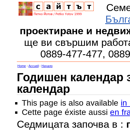
Семе
Бълг
проектиране и недви
ще ви свършим работа
0889-477-477, 088
Home
-
Accueil
-
Начало
Годишен календар за
календар
This page is also available
in
Cette page éxiste aussi
en fr
Седмицата започва в :