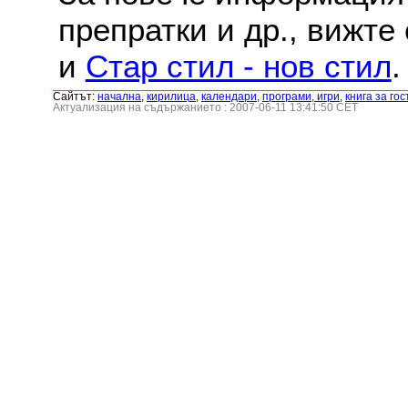
препратки и др., вижте
и
Стар стил - нов стил
.
Сайтът:
началнa
,
кирилица
,
календари
,
програми, игри
,
книга за гос
Актуализация на съдържанието : 2007-06-11 13:41:50 CET