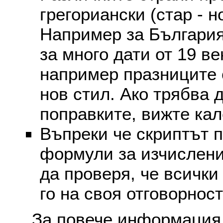
грегориански (стар - н
Например за България
за много дати от 19 в
например празниците 
нов стил. Ако трябва 
поправките, вижте ка
Въпреки че скриптът 
формули за изчислени
да проверя, че всички
го на своя отговорност
За повече информация 