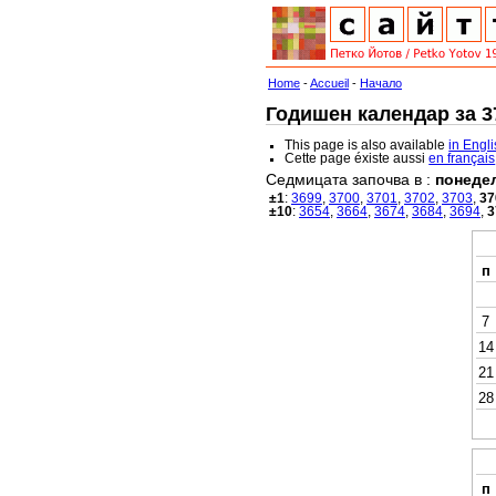
Home
-
Accueil
-
Начало
Годишен календар за 37
This page is also available
in Engl
Cette page éxiste aussi
en français
Седмицата започва в :
понеде
±1
:
3699
,
3700
,
3701
,
3702
,
3703
,
37
±10
:
3654
,
3664
,
3674
,
3684
,
3694
,
3
п
7
14
21
28
п