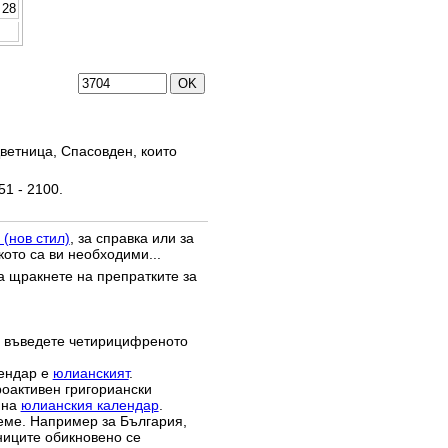
28
ветница, Спасовден, които
51 - 2100.
 (нов стил)
, за справка или за
кото са ви необходими...
да щракнете на препратките за
 въведете четирицифреното
лендар е
юлианският
.
роактивен григориански
 на
юлианския календар
.
реме. Например за България,
зниците обикновено се