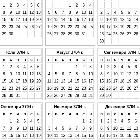
1
2
3
4
5
6
1
2
3
4
8
9
10
11
12
13
5
6
7
8
9
10
11
2
3
4
5
6
7
15
16
17
18
19
20
12
13
14
15
16
17
18
9
10
11
12
13
14
22
23
24
25
26
27
19
20
21
22
23
24
25
16
17
18
19
20
21
29
30
26
27
28
29
30
31
23
24
25
26
27
28
30
Юли 3704 г.
Август 3704 г.
Септември 3704 г.
в
с
ч
п
с
н
п
в
с
ч
п
с
н
п
в
с
ч
п
с
1
2
3
4
5
6
1
2
3
1
2
3
4
5
6
8
9
10
11
12
13
4
5
6
7
8
9
10
8
9
10
11
12
13
15
16
17
18
19
20
11
12
13
14
15
16
17
15
16
17
18
19
20
22
23
24
25
26
27
18
19
20
21
22
23
24
22
23
24
25
26
27
29
30
31
25
26
27
28
29
30
31
29
30
Октомври 3704 г.
Ноември 3704 г.
Декември 3704 г.
в
с
ч
п
с
н
п
в
с
ч
п
с
н
п
в
с
ч
п
с
1
2
3
4
5
1
2
1
2
3
4
5
6
7
8
9
10
11
12
3
4
5
6
7
8
9
8
9
10
11
12
13
14
15
16
17
18
19
10
11
12
13
14
15
16
15
16
17
18
19
20