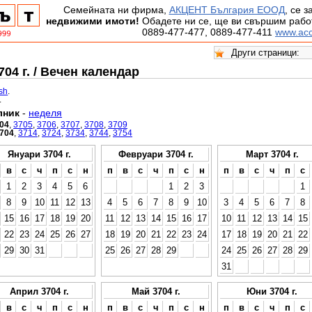
Семейната ни фирма,
АКЦЕНТ България ЕООД
, се 
недвижими имоти!
Обадете ни се, ще ви свършим работ
0889-477-477, 0889-477-411
www.acc
04 г. / Вечен календар
ish
.
.
лник
-
неделя
04
,
3705
,
3706
,
3707
,
3708
,
3709
704
,
3714
,
3724
,
3734
,
3744
,
3754
Януари 3704 г.
Февруари 3704 г.
Март 3704 г.
в
с
ч
п
с
н
п
в
с
ч
п
с
н
п
в
с
ч
п
с
1
2
3
4
5
6
1
2
3
1
8
9
10
11
12
13
4
5
6
7
8
9
10
3
4
5
6
7
8
15
16
17
18
19
20
11
12
13
14
15
16
17
10
11
12
13
14
15
22
23
24
25
26
27
18
19
20
21
22
23
24
17
18
19
20
21
22
29
30
31
25
26
27
28
29
24
25
26
27
28
29
31
Април 3704 г.
Май 3704 г.
Юни 3704 г.
в
с
ч
п
с
н
п
в
с
ч
п
с
н
п
в
с
ч
п
с