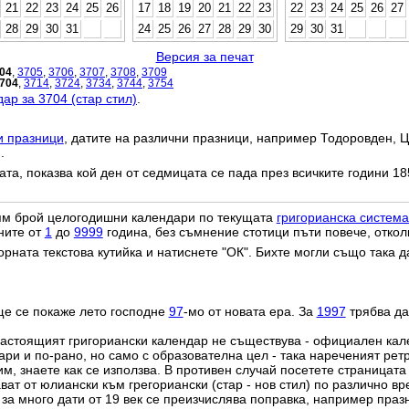
21
22
23
24
25
26
17
18
19
20
21
22
23
22
23
24
25
26
27
28
29
30
31
24
25
26
27
28
29
30
29
30
31
Версия за печат
04
,
3705
,
3706
,
3707
,
3708
,
3709
704
,
3714
,
3724
,
3734
,
3744
,
3754
ар за 3704 (стар стил)
.
и празници
, датите на различни празници, например Тодоровден, Ц
.
дата, показва кой ден от седмицата се пада през всичките години 18
лям брой целогодишни календари по текущата
григорианска система
ните от
1
до
9999
година, без съмнение стотици пъти повече, откол
орната текстова кутийка и натиснете "ОК". Бихте могли също така 
ще се покаже лето господне
97
-мо от новата ера. За
1997
трябва да
настоящият григориански календар не съществува - официален ка
ри и по-рано, но само с образователна цел - така нареченият рет
им, знаете как се използва. В противен случай посетете страницата
ат от юлиански към грегориански (стар - нов стил) по различно в
о за много дати от 19 век се преизчислява поправка, например пра