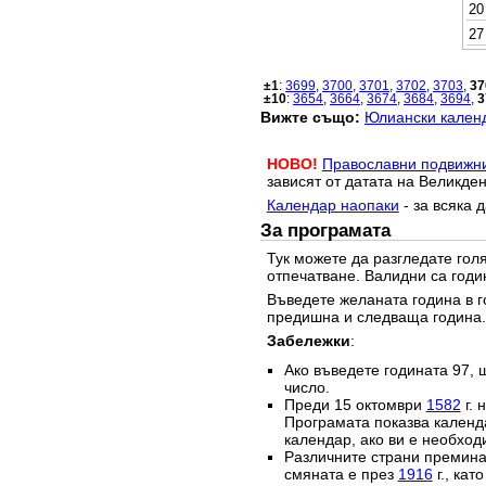
20
27
±1
:
3699
,
3700
,
3701
,
3702
,
3703
,
37
±10
:
3654
,
3664
,
3674
,
3684
,
3694
,
3
Вижте също:
Юлиански календ
НОВО!
Православни подвижн
зависят от датата на Великден
Календар наопаки
- за всяка 
За програмата
Тук можете да разгледате го
отпечатване. Валидни са годи
Въведете желаната година в г
предишна и следваща година.
Забележки
:
Ако въведете годината 97, 
число.
Преди 15 октомври
1582
г. 
Програмата показва календа
календар, ако ви е необход
Различните страни преминав
смяната е през
1916
г., кат