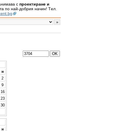
занимава с
проектиране и
а по най-добрия начин! Tел.
ent.bg
н
2
9
16
23
30
н