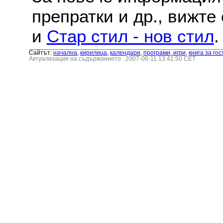
препратки и др., вижте
и
Стар стил - нов стил
.
Сайтът:
началнa
,
кирилица
,
календари
,
програми, игри
,
книга за гос
Актуализация на съдържанието : 2007-06-11 13:41:50 CET