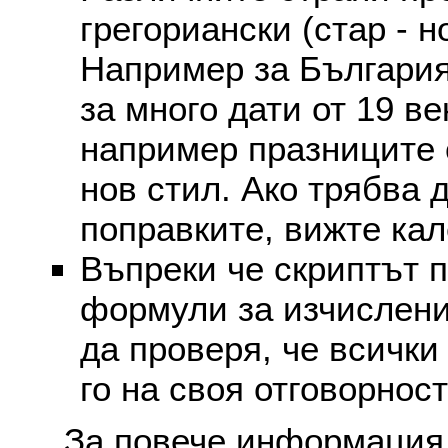
грегориански (стар - н
Например за България
за много дати от 19 в
например празниците 
нов стил. Ако трябва 
поправките, вижте ка
Въпреки че скриптът 
формули за изчислени
да проверя, че всички
го на своя отговорност
За повече информация 