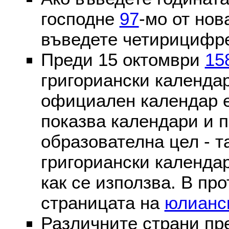
господне
97
-мо от нов
въведете четирицифре
Преди 15 октомври
15
григориански календа
официален календар 
показва календари и п
образователна цел - т
григориански календар
как се използва. В пр
страницата на
юлианс
Различните страни пр