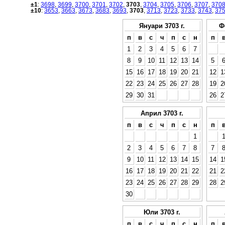
±1
:
3698
,
3699
,
3700
,
3701
,
3702
,
3703
,
3704
,
3705
,
3706
,
3707
,
370
±10
:
3653
,
3663
,
3673
,
3683
,
3693
,
3703
,
3713
,
3723
,
3733
,
3743
,
37
Януари 3703 г.
Ф
п
в
с
ч
п
с
н
п
1
2
3
4
5
6
7
8
9
10
11
12
13
14
5
15
16
17
18
19
20
21
12
1
22
23
24
25
26
27
28
19
2
29
30
31
26
2
Април 3703 г.
п
в
с
ч
п
с
н
п
1
2
3
4
5
6
7
8
7
9
10
11
12
13
14
15
14
1
16
17
18
19
20
21
22
21
2
23
24
25
26
27
28
29
28
2
30
Юли 3703 г.
п
в
с
ч
п
с
н
п