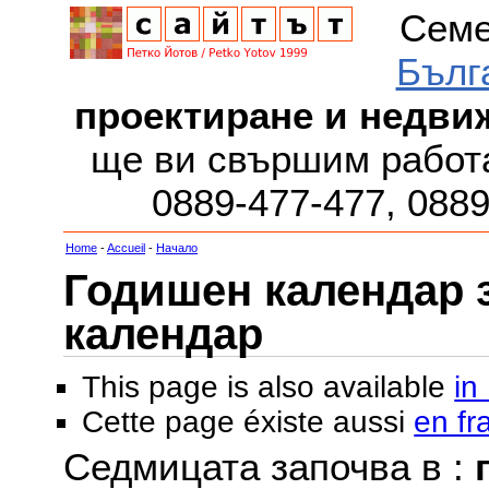
Семе
Бълг
проектиране и недви
ще ви свършим работа
0889-477-477, 088
Home
-
Accueil
-
Начало
Годишен календар за
календар
This page is also available
in
Cette page éxiste aussi
en fr
Седмицата започва в :