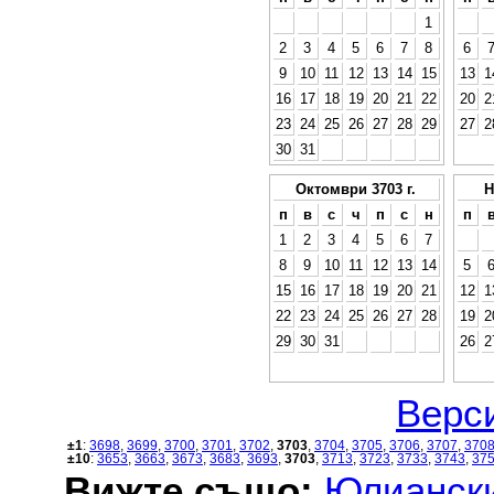
1
2
3
4
5
6
7
8
6
9
10
11
12
13
14
15
13
1
16
17
18
19
20
21
22
20
2
23
24
25
26
27
28
29
27
2
30
31
Октомври 3703 г.
Н
п
в
с
ч
п
с
н
п
1
2
3
4
5
6
7
8
9
10
11
12
13
14
5
15
16
17
18
19
20
21
12
1
22
23
24
25
26
27
28
19
2
29
30
31
26
2
Верси
±1
:
3698
,
3699
,
3700
,
3701
,
3702
,
3703
,
3704
,
3705
,
3706
,
3707
,
370
±10
:
3653
,
3663
,
3673
,
3683
,
3693
,
3703
,
3713
,
3723
,
3733
,
3743
,
37
Вижте също:
Юлиански