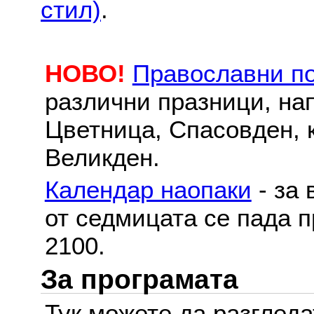
стил)
.
НОВО!
Православни п
различни празници, на
Цветница, Спасовден, к
Великден.
Календар наопаки
- за 
от седмицата се пада п
2100.
За програмата
Тук можете да разглед