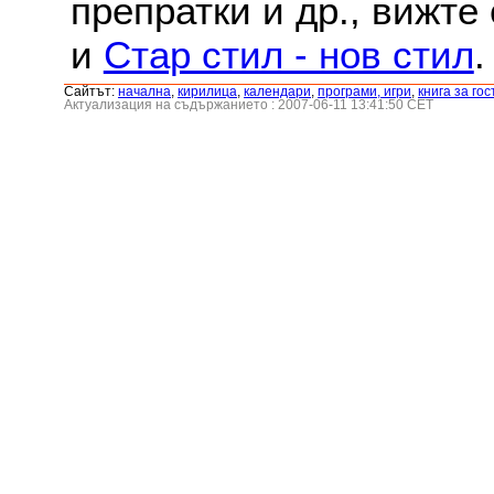
препратки и др., вижте
и
Стар стил - нов стил
.
Сайтът:
началнa
,
кирилица
,
календари
,
програми, игри
,
книга за гос
Актуализация на съдържанието : 2007-06-11 13:41:50 CET