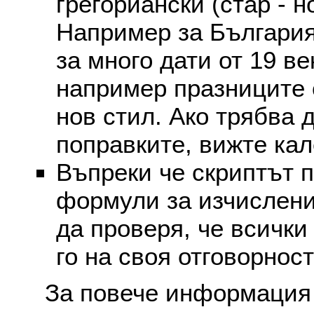
грегориански (стар - н
Например за България
за много дати от 19 в
например празниците 
нов стил. Ако трябва 
поправките, вижте ка
Въпреки че скриптът 
формули за изчислени
да проверя, че всички
го на своя отговорност
За повече информация 