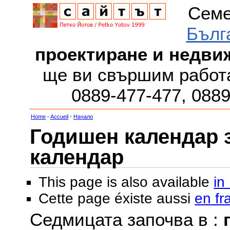
Семе
Бълг
проектиране и недви
ще ви свършим работа
0889-477-477, 088
Home
-
Accueil
-
Начало
Годишен календар за
календар
This page is also available
in
Cette page éxiste aussi
en fr
Седмицата започва в :