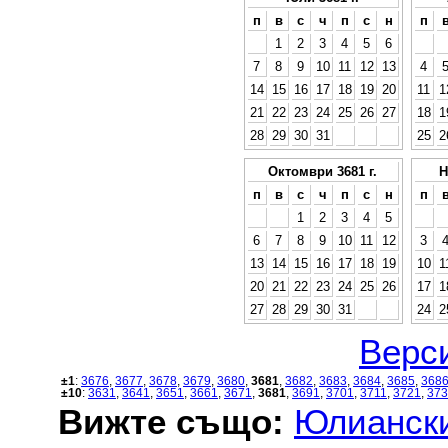
п
в
с
ч
п
с
н
п
1
2
3
4
5
6
7
8
9
10
11
12
13
4
14
15
16
17
18
19
20
11
1
21
22
23
24
25
26
27
18
1
28
29
30
31
25
2
Октомври 3681 г.
Н
п
в
с
ч
п
с
н
п
1
2
3
4
5
6
7
8
9
10
11
12
3
13
14
15
16
17
18
19
10
1
20
21
22
23
24
25
26
17
1
27
28
29
30
31
24
2
Верси
±1
:
3676
,
3677
,
3678
,
3679
,
3680
,
3681
,
3682
,
3683
,
3684
,
3685
,
368
±10
:
3631
,
3641
,
3651
,
3661
,
3671
,
3681
,
3691
,
3701
,
3711
,
3721
,
373
Вижте също:
Юлиански