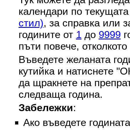
календари по текущат
стил)
, за справка или 
годините от
1
до
9999
г
пъти повече, отколкото
Въведете желаната годи
кутийка и натиснете "О
да щракнете на препра
следваща година.
Забележки
:
Ако въведете годината