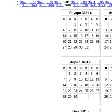
±1
:
3676
,
3677
,
3678
,
3679
,
3680
,
3681
,
3682
,
3683
,
3684
,
3685
,
368
±10
:
3631
,
3641
,
3651
,
3661
,
3671
,
3681
,
3691
,
3701
,
3711
,
3721
,
373
Януари 3681 г.
Ф
п
в
с
ч
п
с
н
п
1
2
3
4
5
6
7
8
9
10
11
12
3
13
14
15
16
17
18
19
10
1
20
21
22
23
24
25
26
17
1
27
28
29
30
31
24
2
Април 3681 г.
п
в
с
ч
п
с
н
п
1
2
3
4
5
6
7
8
9
10
11
12
13
5
14
15
16
17
18
19
20
12
1
21
22
23
24
25
26
27
19
2
28
29
30
26
2
Юли 3681 г.