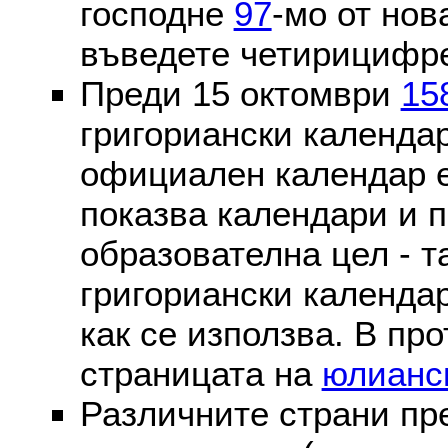
господне
97
-мо от нов
въведете четирицифре
Преди 15 октомври
15
григориански календа
официален календар 
показва календари и п
образователна цел - т
григориански календар
как се използва. В пр
страницата на
юлианс
Различните страни пр