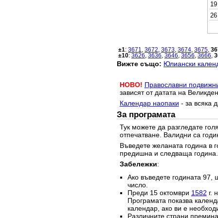
19
26
±1
:
3671
,
3672
,
3673
,
3674
,
3675
,
36
±10
:
3626
,
3636
,
3646
,
3656
,
3666
,
3
Вижте също:
Юлиански календ
НОВО!
Православни подвижн
зависят от датата на Великден
Календар наопаки
- за всяка 
За програмата
Тук можете да разгледате го
отпечатване. Валидни са годи
Въведете желаната година в г
предишна и следваща година.
Забележки
:
Ако въведете годината 97, 
число.
Преди 15 октомври
1582
г. 
Програмата показва календа
календар, ако ви е необход
Различните страни преминав