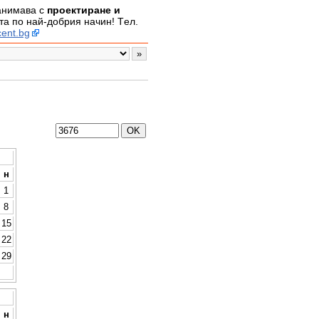
занимава с
проектиране и
а по най-добрия начин! Tел.
ent.bg
н
1
8
15
22
29
н