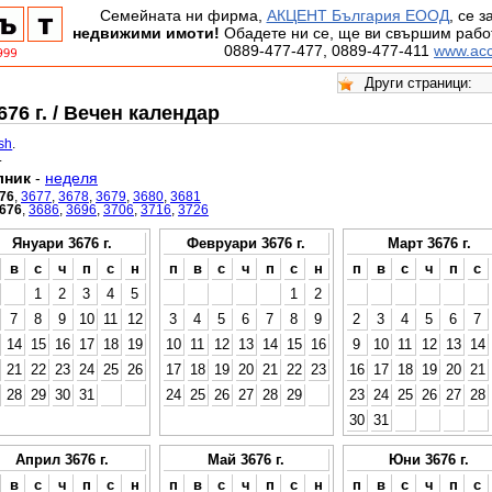
Семейната ни фирма,
АКЦЕНТ България ЕООД
, се 
недвижими имоти!
Обадете ни се, ще ви свършим работ
0889-477-477, 0889-477-411
www.acc
76 г. / Вечен календар
ish
.
.
лник
-
неделя
76
,
3677
,
3678
,
3679
,
3680
,
3681
676
,
3686
,
3696
,
3706
,
3716
,
3726
Януари 3676 г.
Февруари 3676 г.
Март 3676 г.
в
с
ч
п
с
н
п
в
с
ч
п
с
н
п
в
с
ч
п
с
1
2
3
4
5
1
2
7
8
9
10
11
12
3
4
5
6
7
8
9
2
3
4
5
6
7
14
15
16
17
18
19
10
11
12
13
14
15
16
9
10
11
12
13
14
21
22
23
24
25
26
17
18
19
20
21
22
23
16
17
18
19
20
21
28
29
30
31
24
25
26
27
28
29
23
24
25
26
27
28
30
31
Април 3676 г.
Май 3676 г.
Юни 3676 г.
в
с
ч
п
с
н
п
в
с
ч
п
с
н
п
в
с
ч
п
с