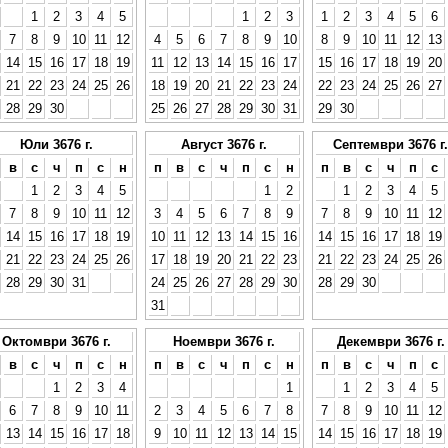
1
2
3
4
5
1
2
3
1
2
3
4
5
6
7
8
9
10
11
12
4
5
6
7
8
9
10
8
9
10
11
12
13
14
15
16
17
18
19
11
12
13
14
15
16
17
15
16
17
18
19
20
21
22
23
24
25
26
18
19
20
21
22
23
24
22
23
24
25
26
27
28
29
30
25
26
27
28
29
30
31
29
30
Юли 3676 г.
Август 3676 г.
Септември 3676 г.
в
с
ч
п
с
н
п
в
с
ч
п
с
н
п
в
с
ч
п
с
1
2
3
4
5
1
2
1
2
3
4
5
7
8
9
10
11
12
3
4
5
6
7
8
9
7
8
9
10
11
12
14
15
16
17
18
19
10
11
12
13
14
15
16
14
15
16
17
18
19
21
22
23
24
25
26
17
18
19
20
21
22
23
21
22
23
24
25
26
28
29
30
31
24
25
26
27
28
29
30
28
29
30
31
Октомври 3676 г.
Ноември 3676 г.
Декември 3676 г.
в
с
ч
п
с
н
п
в
с
ч
п
с
н
п
в
с
ч
п
с
1
2
3
4
1
1
2
3
4
5
6
7
8
9
10
11
2
3
4
5
6
7
8
7
8
9
10
11
12
13
14
15
16
17
18
9
10
11
12
13
14
15
14
15
16
17
18
19