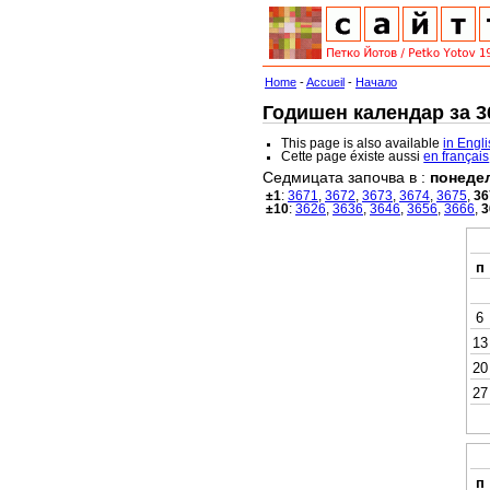
Home
-
Accueil
-
Начало
Годишен календар за 36
This page is also available
in Engl
Cette page éxiste aussi
en français
Седмицата започва в :
понеде
±1
:
3671
,
3672
,
3673
,
3674
,
3675
,
36
±10
:
3626
,
3636
,
3646
,
3656
,
3666
,
3
п
6
13
20
27
п