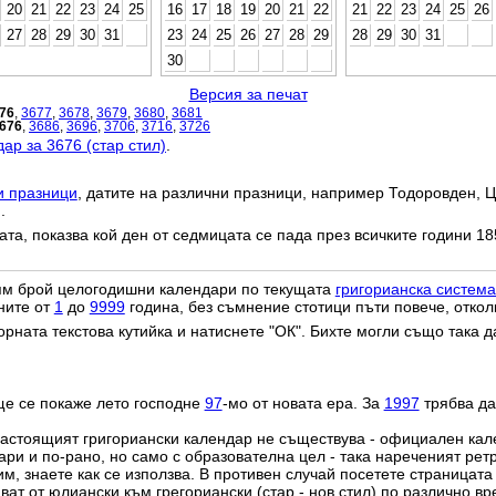
20
21
22
23
24
25
16
17
18
19
20
21
22
21
22
23
24
25
26
27
28
29
30
31
23
24
25
26
27
28
29
28
29
30
31
30
Версия за печат
76
,
3677
,
3678
,
3679
,
3680
,
3681
676
,
3686
,
3696
,
3706
,
3716
,
3726
ар за 3676 (стар стил)
.
и празници
, датите на различни празници, например Тодоровден, Ц
.
дата, показва кой ден от седмицата се пада през всичките години 18
лям брой целогодишни календари по текущата
григорианска система
ните от
1
до
9999
година, без съмнение стотици пъти повече, откол
орната текстова кутийка и натиснете "ОК". Бихте могли също така 
ще се покаже лето господне
97
-мо от новата ера. За
1997
трябва да
настоящият григориански календар не съществува - официален ка
ри и по-рано, но само с образователна цел - така нареченият рет
им, знаете как се използва. В противен случай посетете страницата
ат от юлиански към грегориански (стар - нов стил) по различно в