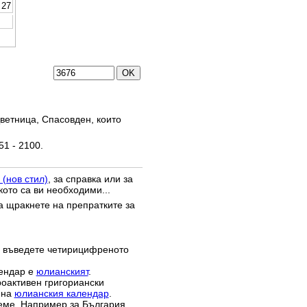
27
ветница, Спасовден, които
51 - 2100.
 (нов стил)
, за справка или за
кото са ви необходими...
да щракнете на препратките за
 въведете четирицифреното
лендар е
юлианският
.
роактивен григориански
 на
юлианския календар
.
реме. Например за България,