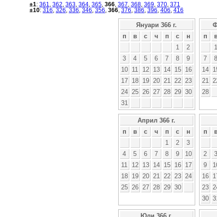
±1
:
361
,
362
,
363
,
364
,
365
,
366
,
367
,
368
,
369
,
370
,
371
±10
:
316
,
326
,
336
,
346
,
356
,
366
,
376
,
386
,
396
,
406
,
416
Януари 366 г.
Ф
п
в
с
ч
п
с
н
п
1
2
3
4
5
6
7
8
9
7
10
11
12
13
14
15
16
14
1
17
18
19
20
21
22
23
21
2
24
25
26
27
28
29
30
28
31
Април 366 г.
п
в
с
ч
п
с
н
п
1
2
3
4
5
6
7
8
9
10
2
11
12
13
14
15
16
17
9
1
18
19
20
21
22
23
24
16
1
25
26
27
28
29
30
23
2
30
3
Юли 366 г.