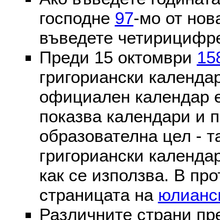
господне
97
-мо от нов
въведете четирицифре
Преди 15 октомври
15
григориански календа
официален календар 
показва календари и п
образователна цел - т
григориански календар
как се използва. В пр
страницата на
юлианс
Различните страни пр