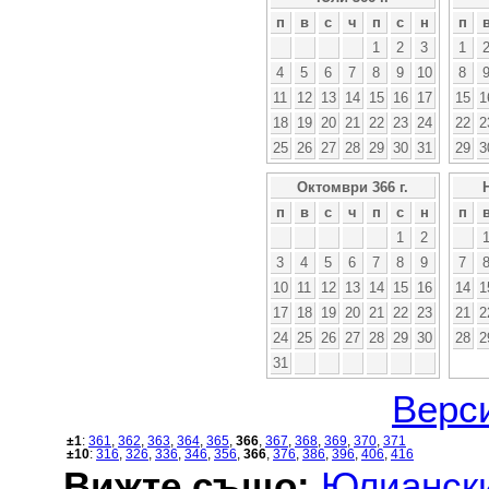
п
в
с
ч
п
с
н
п
1
2
3
1
4
5
6
7
8
9
10
8
11
12
13
14
15
16
17
15
1
18
19
20
21
22
23
24
22
2
25
26
27
28
29
30
31
29
3
Октомври 366 г.
п
в
с
ч
п
с
н
п
1
2
3
4
5
6
7
8
9
7
10
11
12
13
14
15
16
14
1
17
18
19
20
21
22
23
21
2
24
25
26
27
28
29
30
28
2
31
Верси
±1
:
361
,
362
,
363
,
364
,
365
,
366
,
367
,
368
,
369
,
370
,
371
±10
:
316
,
326
,
336
,
346
,
356
,
366
,
376
,
386
,
396
,
406
,
416
Вижте също:
Юлиански