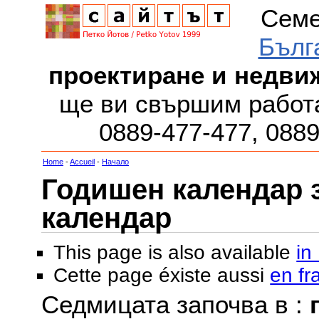
Семе
Бълг
проектиране и недви
ще ви свършим работа
0889-477-477, 088
Home
-
Accueil
-
Начало
Годишен календар за
календар
This page is also available
in
Cette page éxiste aussi
en fr
Седмицата започва в :