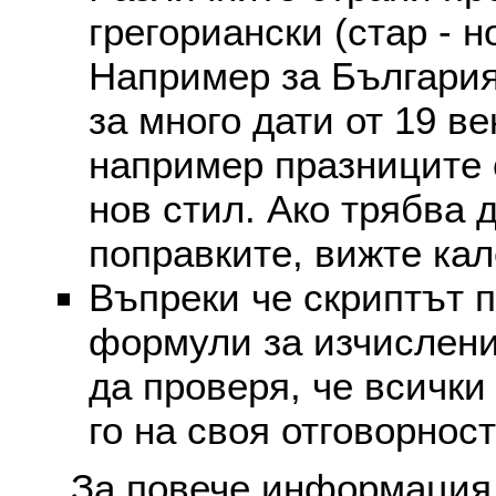
грегориански (стар - н
Например за България
за много дати от 19 в
например празниците 
нов стил. Ако трябва 
поправките, вижте ка
Въпреки че скриптът 
формули за изчислени
да проверя, че всички
го на своя отговорност
За повече информация 