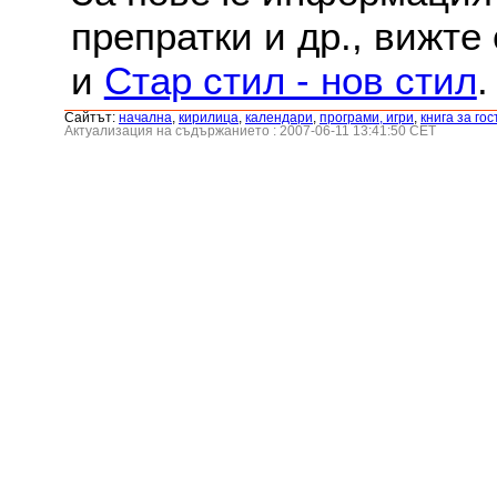
препратки и др., вижте
и
Стар стил - нов стил
.
Сайтът:
началнa
,
кирилица
,
календари
,
програми, игри
,
книга за гос
Актуализация на съдържанието : 2007-06-11 13:41:50 CET