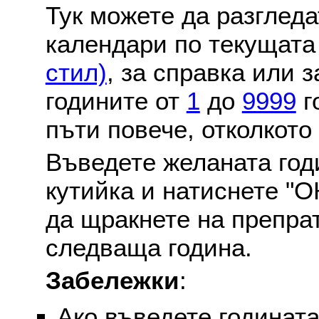
Тук можете да разглед
календари по текущат
стил)
, за справка или 
годините от
1
до
9999
г
пъти повече, отколкото
Въведете желаната годи
кутийка и натиснете "О
да щракнете на препра
следваща година.
Забележки
:
Ако въведете годината